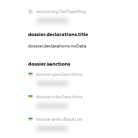
dossier.bigTaxPayerReg
XXXXXXXXXX
dossier.declarations.title
dossier.declarations.noData
dossier.sanctions
dossier.specSanctions
XXXXXXXXXX
dossier.rnboSanctions
XXXXXXXXXX
dossier.amkuBlackList
XXXXXXXXXX