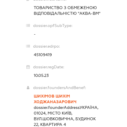
ТОВАРИСТВО З ОБМЕЖЕНОЮ
ВІДПОВІДАЛЬНІСТЮ "АКВА-ВМ"
dossier.opfSubType:
-
dossier.edrpo:
45109419
dossier.regDate:
10.05.23
dossier.foundersAndBenef:
ШИХІМОВ ШИХІМ
ХОДЖАНАЗАРОВИЧ
dossier.founderAddress
УКРАЇНА,
01024, МІСТО КИЇВ,
ВУЛ.ШОВКОВИЧНА, БУДИНОК
22, КВАРТИРА 4