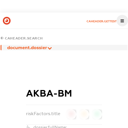
CAHEADER.GETTEST
CAHEADER.SEARCH
document.dossier
АКВА-ВМ
riskFactors.title
0
0
0
dossier.fullName: