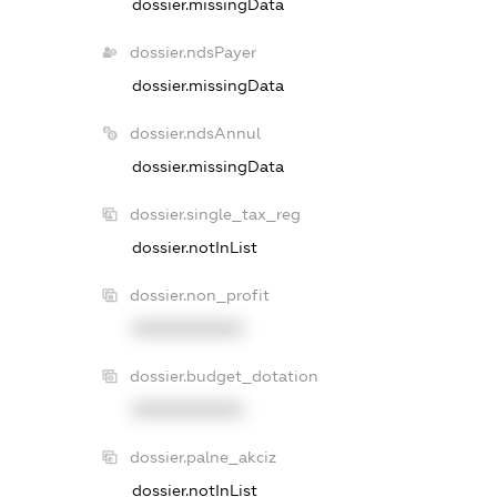
dossier.missingData
dossier.ndsPayer
dossier.missingData
dossier.ndsAnnul
dossier.missingData
dossier.single_tax_reg
dossier.notInList
dossier.non_profit
XXXXXXXXXX
dossier.budget_dotation
XXXXXXXXXX
dossier.palne_akciz
dossier.notInList