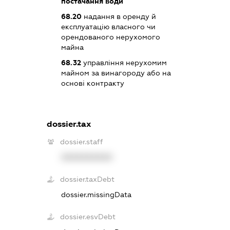
постачання води
68.20
надання в оренду й
експлуатацію власного чи
орендованого нерухомого
майна
68.32
управління нерухомим
майном за винагороду або на
основі контракту
dossier.tax
dossier.staff
XXXXXXXXXX
dossier.taxDebt
dossier.missingData
dossier.esvDebt