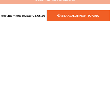
dossier.commercial_info.email
XXXXXXXXXX
document.dueToDate
08.05.26
SEARCH.ONMONITORING
dossier.commercial_info.website
XXXXXXXXXX
dossier.commercial_info.activity
XXXXXXXXXX
freemium.exampleText_1
freemium.exampleText_2
freemium.anonymousPerSearch2
FREEMIUM.DETAILS
FREEMIUM.REGISTER