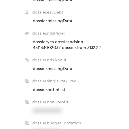
dossier.esvDebt
dossier.missingData
dossier.ndsPayer
dossier.yes
dossier.ndsInn
451133002037
dossier.from 31.12.22
dossier.ndsAnnul
dossier.missingData
dossier.single_tax_reg
dossier.notInList
dossier.non_profit
XXXXXXXXXX
dossier.budget_dotation