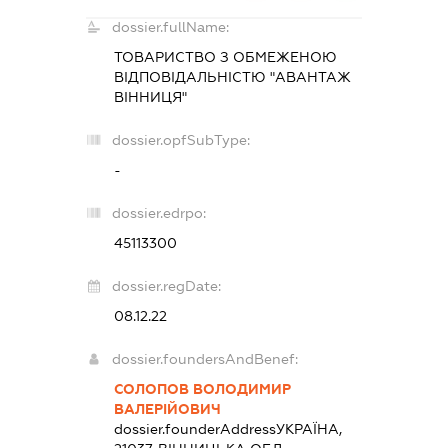
dossier.fullName:
ТОВАРИСТВО З ОБМЕЖЕНОЮ
ВІДПОВІДАЛЬНІСТЮ "АВАНТАЖ
ВІННИЦЯ"
dossier.opfSubType:
-
dossier.edrpo:
45113300
dossier.regDate:
08.12.22
dossier.foundersAndBenef:
СОЛОПОВ ВОЛОДИМИР
ВАЛЕРІЙОВИЧ
dossier.founderAddress
УКРАЇНА,