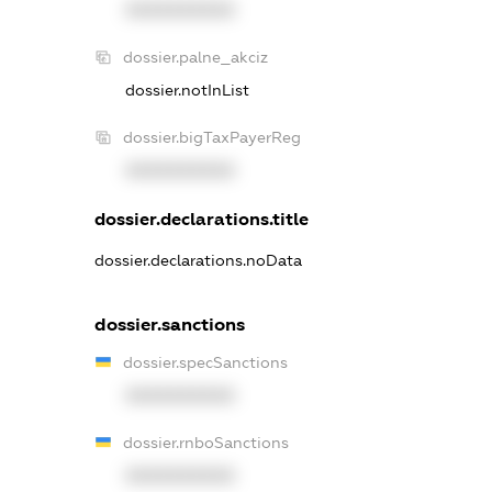
XXXXXXXXXX
dossier.palne_akciz
dossier.notInList
dossier.bigTaxPayerReg
XXXXXXXXXX
dossier.declarations.title
dossier.declarations.noData
dossier.sanctions
dossier.specSanctions
XXXXXXXXXX
dossier.rnboSanctions
XXXXXXXXXX