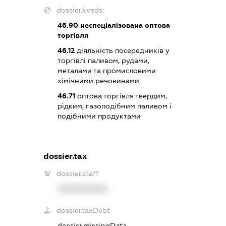
dossier.kveds:
46.90
неспеціалізована оптова
торгівля
46.12
діяльність посередників у
торгівлі паливом, рудами,
металами та промисловими
хімічними речовинами
46.71
оптова торгівля твердим,
рідким, газоподібним паливом і
подібними продуктами
dossier.tax
dossier.staff
XXXXXXXXXX
dossier.taxDebt
dossier.missingData