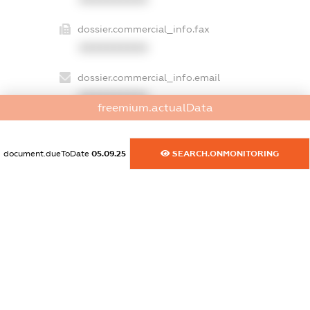
dossier.commercial_info.fax
XXXXXXXXXX
dossier.commercial_info.email
XXXXXXXXXX
freemium.actualData
dossier.commercial_info.website
XXXXXXXXXX
document.dueToDate
05.09.25
SEARCH.ONMONITORING
dossier.commercial_info.activity
XXXXXXXXXX
freemium.exampleText_1
freemium.exampleText_2
freemium.anonymousPerSearch2
FREEMIUM.DETAILS