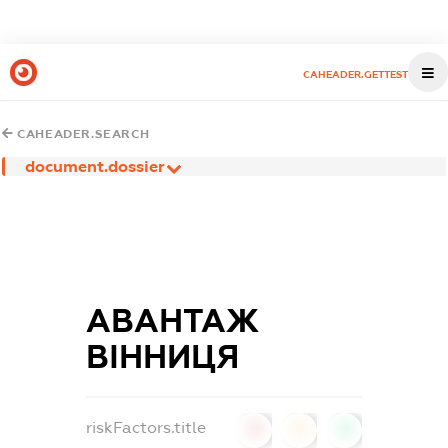
CAHEADER.GETTEST
CAHEADER.SEARCH
document.dossier
АВАНТАЖ
ВІННИЦЯ
riskFactors.title
0
0
0