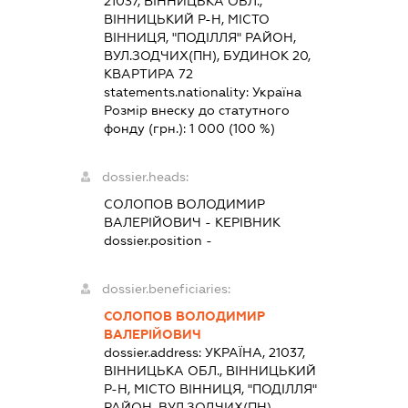
21037, ВІННИЦЬКА ОБЛ.,
ВІННИЦЬКИЙ Р-Н, МІСТО
ВІННИЦЯ, "ПОДІЛЛЯ" РАЙОН,
ВУЛ.ЗОДЧИХ(ПН), БУДИНОК 20,
КВАРТИРА 72
statements.nationality:
Україна
Розмір внеску до статутного
фонду (грн.):
1 000
(100 %)
dossier.heads:
СОЛОПОВ ВОЛОДИМИР
ВАЛЕРІЙОВИЧ
-
КЕРІВНИК
dossier.position -
dossier.beneficiaries:
СОЛОПОВ ВОЛОДИМИР
ВАЛЕРІЙОВИЧ
dossier.address:
УКРАЇНА, 21037,
ВІННИЦЬКА ОБЛ., ВІННИЦЬКИЙ
Р-Н, МІСТО ВІННИЦЯ, "ПОДІЛЛЯ"
РАЙОН, ВУЛ.ЗОДЧИХ(ПН),