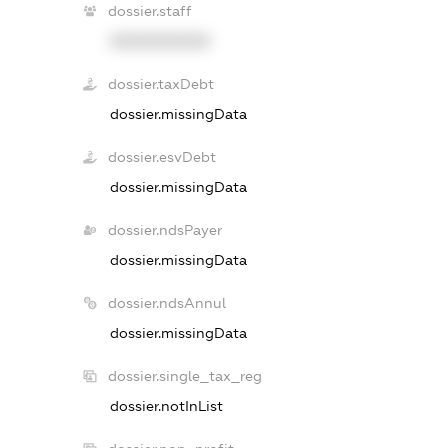
dossier.staff
XXXXXXXXXX
dossier.taxDebt
dossier.missingData
dossier.esvDebt
dossier.missingData
dossier.ndsPayer
dossier.missingData
dossier.ndsAnnul
dossier.missingData
dossier.single_tax_reg
dossier.notInList