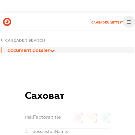
CAHEADER.GETTEST
CAHEADER.SEARCH
document.dossier
Саховат
riskFactors.title
0
0
0
dossier.fullName: