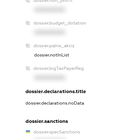
dossier.non_profit
XXXXXXXXXX
dossier.budget_dotation
XXXXXXXXXX
dossier.palne_akciz
dossier.notInList
dossier.bigTaxPayerReg
XXXXXXXXXX
dossier.declarations.title
dossier.declarations.noData
dossier.sanctions
dossier.specSanctions