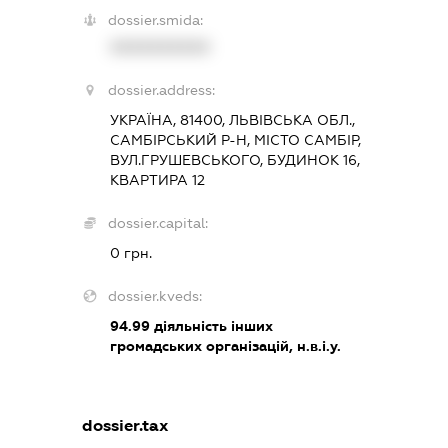
dossier.smida:
XXXXXXXXXX
dossier.address:
УКРАЇНА, 81400, ЛЬВІВСЬКА ОБЛ.,
САМБІРСЬКИЙ Р-Н, МІСТО САМБІР,
ВУЛ.ГРУШЕВСЬКОГО, БУДИНОК 16,
КВАРТИРА 12
dossier.capital:
0 грн.
dossier.kveds:
94.99
діяльність інших
громадських організацій, н.в.і.у.
dossier.tax