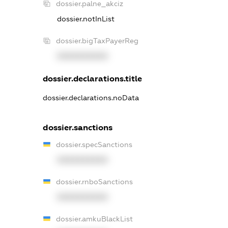
dossier.palne_akciz
dossier.notInList
dossier.bigTaxPayerReg
XXXXXXXXXX
dossier.declarations.title
dossier.declarations.noData
dossier.sanctions
dossier.specSanctions
XXXXXXXXXX
dossier.rnboSanctions
XXXXXXXXXX
dossier.amkuBlackList