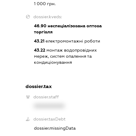
1 000 грн.
dossier.kveds:
46.90
неспеціалізована оптова
торгівля
43.21
електромонтажні роботи
43.22
монтаж водопровідних
мереж, систем опалення та
кондиціонування
dossier.tax
dossier.staff
XXXXXXXXXX
dossier.taxDebt
dossier.missingData