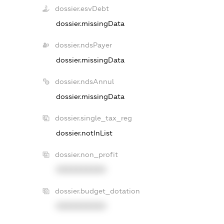
dossier.esvDebt
dossier.missingData
dossier.ndsPayer
dossier.missingData
dossier.ndsAnnul
dossier.missingData
dossier.single_tax_reg
dossier.notInList
dossier.non_profit
XXXXXXXXXX
dossier.budget_dotation
XXXXXXXXXX