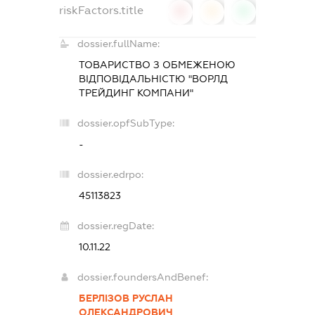
riskFactors.title
0
0
0
dossier.fullName:
ТОВАРИСТВО З ОБМЕЖЕНОЮ
ВІДПОВІДАЛЬНІСТЮ "ВОРЛД
ТРЕЙДИНГ КОМПАНИ"
dossier.opfSubType:
-
dossier.edrpo:
45113823
dossier.regDate:
10.11.22
dossier.foundersAndBenef:
БЕРЛІЗОВ РУСЛАН
ОЛЕКСАНДРОВИЧ