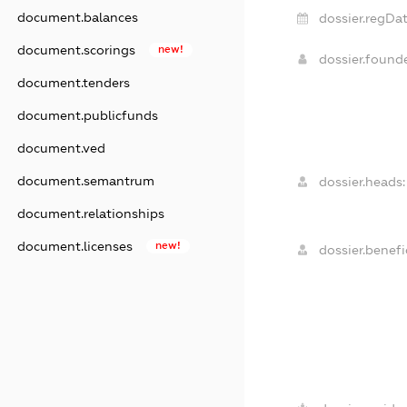
document.balances
dossier.regDat
document.scorings
new!
dossier.found
document.tenders
document.publicfunds
document.ved
document.semantrum
dossier.heads:
document.relationships
document.licenses
new!
dossier.benefic