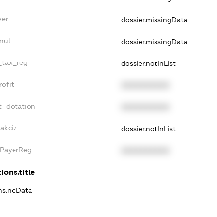
yer
dossier.missingData
nul
dossier.missingData
e_tax_reg
dossier.notInList
rofit
XXXXXXXXXX
t_dotation
XXXXXXXXXX
akciz
dossier.notInList
xPayerReg
XXXXXXXXXX
ions.title
ons.noData