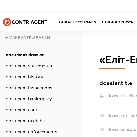
CONTR AGENT
CAHEADER.COMPANIES
CAHEADER.PERSONS
CAHEADER.SEARCH
document.dossier
«Еліт-
document.statements
document.history
dossier.title
document.inspections
dossier.fullNa
document.bankruptcy
document.court
dossier.opfSu
document.taxdebts
dossier.edrpo:
document.enforcements