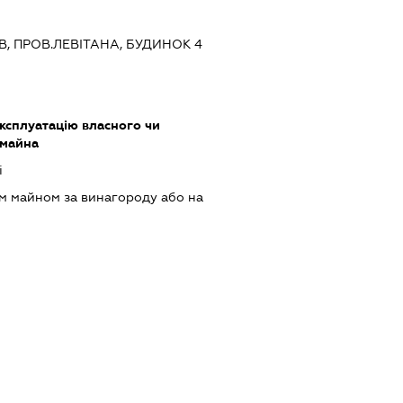
ЇВ, ПРОВ.ЛЕВІТАНА, БУДИНОК 4
ксплуатацію власного чи
 майна
і
м майном за винагороду або на