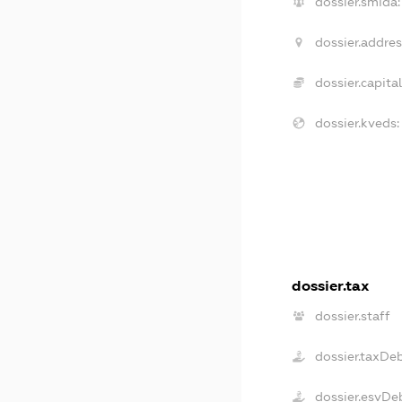
dossier.smida:
dossier.addres
dossier.capital
dossier.kveds:
dossier.tax
dossier.staff
dossier.taxDe
dossier.esvDe