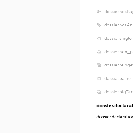
dossier.ndsPa
dossier.ndsAn
dossier.singl
dossier.non_p
dossier.budge
dossier.palne_
dossier.bigTa
dossier.declarat
dossier.declarati