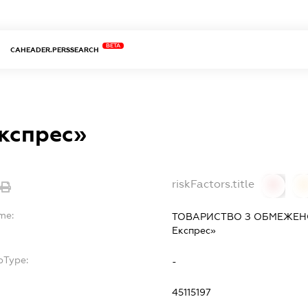
BETA
CAHEADER.PERSSEARCH
Експрес»
riskFactors.title
0
0
me:
ТОВАРИСТВО З ОБМЕЖЕНО
Експрес»
bType:
-
45115197