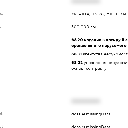
XXXXXXXXXX
s:
УКРАЇНА, 03083, МІСТО КИ
:
300 000 грн.
68.20
надання в оренду й е
орендованого нерухомого
68.31
агентства нерухомост
68.32
управління нерухоми
основі контракту
XXXXXXXXXX
bt
dossier.missingData
bt
dossier.missingData