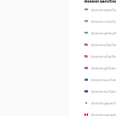
dossier.sanctio
dossier.specS
dossier.rnboS
dossier.amkuB
dossier.ofacS
dossier.ofac
dossier.gbSan
dossier.ausSa
dossier.euSan
dossier.japan
dossier.canad