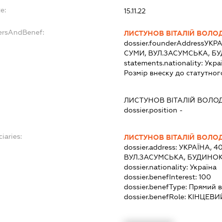
e:
15.11.22
ersAndBenef:
ЛИСТУНОВ ВІТАЛІЙ ВОЛ
dossier.founderAddress
УКРА
СУМИ, ВУЛ.ЗАСУМСЬКА, Б
statements.nationality:
Укра
Розмір внеску до статутног
ЛИСТУНОВ ВІТАЛІЙ ВОЛ
dossier.position -
iaries:
ЛИСТУНОВ ВІТАЛІЙ ВОЛ
dossier.address:
УКРАЇНА, 4
ВУЛ.ЗАСУМСЬКА, БУДИНОК
dossier.nationality:
Україна
dossier.benefInterest:
100
dossier.benefType:
Прямий в
dossier.benefRole:
КІНЦЕВИ