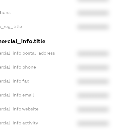
tions
XXXXXXXXXX
n_reg_title
XXXXXXXXXX
rcial_info.title
rcial_info.postal_address
XXXXXXXXXX
rcial_info.phone
XXXXXXXXXX
rcial_info.fax
XXXXXXXXXX
rcial_info.email
XXXXXXXXXX
rcial_info.website
XXXXXXXXXX
cial_info.activity
XXXXXXXXXX