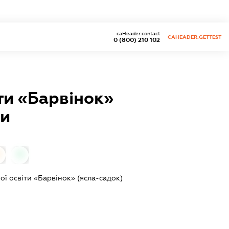
caHeader.contact
CAHEADER.GETTEST
0 (800) 210 102
ти «Барвінок»
ди
0
ї освіти «Барвінок» (ясла-садок)