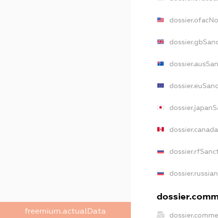
dossier.ofacN
dossier.gbSan
dossier.ausSan
dossier.euSanc
dossier.japanS
dossier.canad
dossier.rfSanc
dossier.russia
dossier.comme
freemium.actualData
dossier.comme