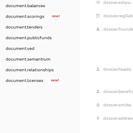
dossier.edrpo:
document.balances
dossier.regDat
document.scorings
new!
document.tenders
dossier.found
document.publicfunds
document.ved
document.semantrum
dossier.heads:
document.relationships
document.licenses
new!
dossier.benefic
dossier.smida:
dossier.address