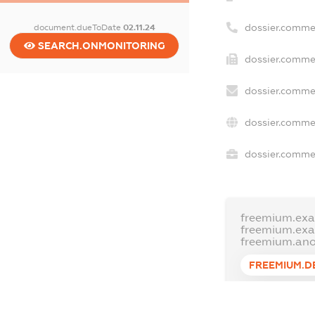
dossier.comme
document.dueToDate
02.11.24
SEARCH.ONMONITORING
dossier.commer
dossier.commer
dossier.commer
dossier.commer
freemium.exa
freemium.ex
freemium.an
FREEMIUM.D