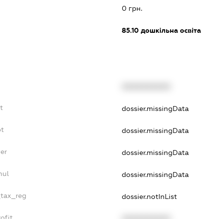
0 грн.
85.10
дошкільна освіта
XXXXXXXXXX
t
dossier.missingData
bt
dossier.missingData
er
dossier.missingData
nul
dossier.missingData
_tax_reg
dossier.notInList
ofit
XXXXXXXXXX