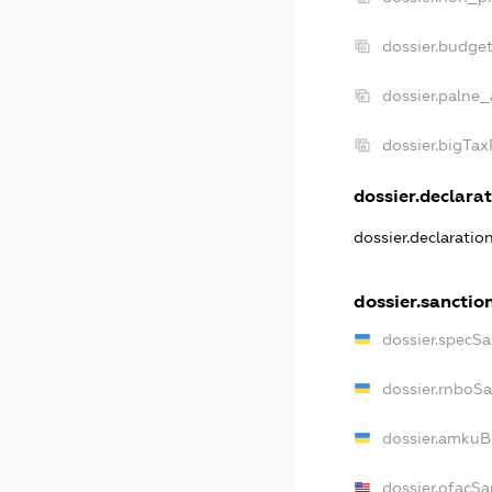
dossier.budge
dossier.palne_
dossier.bigTa
dossier.declarat
dossier.declaratio
dossier.sanctio
dossier.specSa
dossier.rnboS
dossier.amkuB
dossier.ofacSa