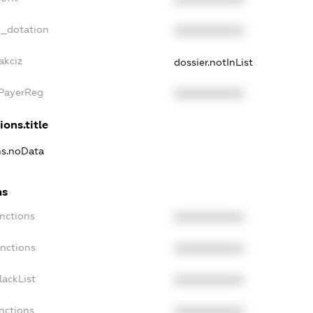
t_dotation
XXXXXXXXXX
akciz
dossier.notInList
xPayerReg
XXXXXXXXXX
ions.title
ns.noData
ns
nctions
XXXXXXXXXX
anctions
XXXXXXXXXX
lackList
XXXXXXXXXX
nctions
XXXXXXXXXX