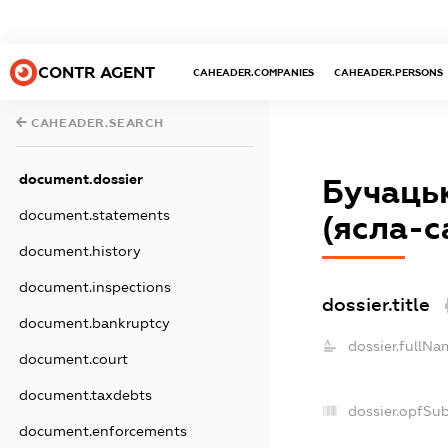
CONTR AGENT
CAHEADER.COMPANIES
CAHEADER.PERSONS
CAHEADER.SEARCH
document.dossier
Бучацьк
document.statements
(ясла-с
document.history
document.inspections
dossier.title
document.bankruptcy
dossier.fullNa
document.court
document.taxdebts
dossier.opfSu
document.enforcements