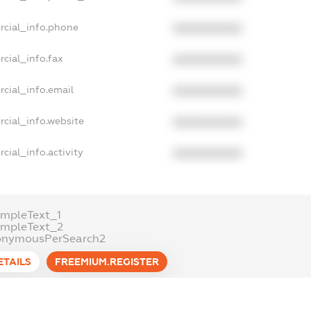
rcial_info.phone
XXXXXXXXXX
cial_info.fax
XXXXXXXXXX
cial_info.email
XXXXXXXXXX
cial_info.website
XXXXXXXXXX
cial_info.activity
XXXXXXXXXX
mpleText_1
ampleText_2
onymousPerSearch2
ETAILS
FREEMIUM.REGISTER