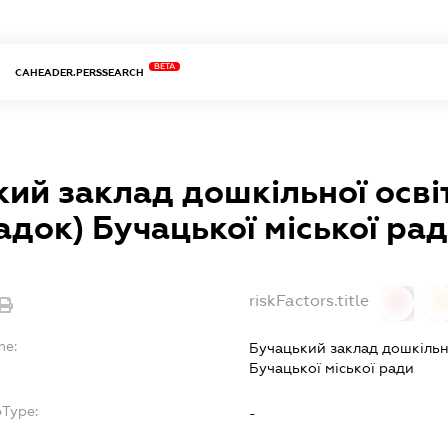
BETA
CAHEADER.PERSSEARCH
ий заклад дошкільної осві
адок) Бучацької міської ра
riskFactors.title
0
0
me:
Бучацький заклад дошкільно
Бучацької міської ради
bType:
-