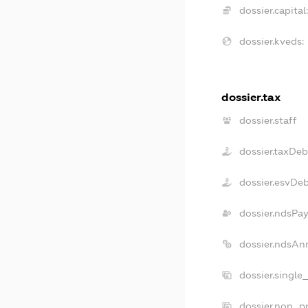
dossier.capital:
dossier.kveds:
dossier.tax
dossier.staff
dossier.taxDeb
dossier.esvDe
dossier.ndsPay
dossier.ndsAn
dossier.single
dossier.non_pr