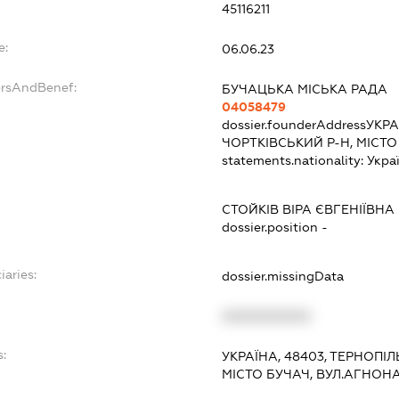
45116211
e:
06.06.23
ersAndBenef:
БУЧАЦЬКА МІСЬКА РАДА
04058479
dossier.founderAddress
УКРА
ЧОРТКІВСЬКИЙ Р-Н, МІСТО
statements.nationality:
Укра
СТОЙКІВ ВІРА ЄВГЕНІЇВНА
dossier.position -
iaries:
dossier.missingData
XXXXXXXXXX
:
УКРАЇНА, 48403, ТЕРНОПІЛ
МІСТО БУЧАЧ, ВУЛ.АГНОНА