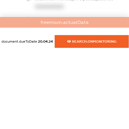
XXXXXXXXXX
dossier.commercial_info.phone
freemium.actualData
XXXXXXXXXX
dossier.commercial_info.fax
document.dueToDate
20.04.24
SEARCH.ONMONITORING
XXXXXXXXXX
dossier.commercial_info.email
XXXXXXXXXX
dossier.commercial_info.website
XXXXXXXXXX
dossier.commercial_info.activity
XXXXXXXXXX