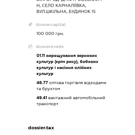
Н, СЕЛО КАРНАЛІЇВКА,
ВУЛ.ШКІЛЬНА, БУДИНОК 15
dossier.capital:
100 000 грн.
dossier.kveds:
01.11
вирощування зернових
культур (крім рису), бобових
культур і насіння олійних
культур
46.77
оптова торгівля відходами
та брухтом
49.41
вантажний автомобільний
транспорт
dossier.tax