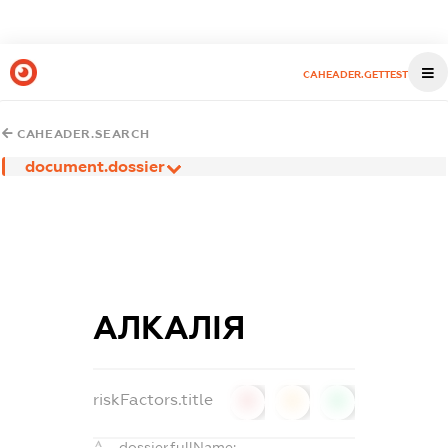
CAHEADER.GETTEST
CAHEADER.SEARCH
document.dossier
АЛКАЛІЯ
riskFactors.title
0
0
0
dossier.fullName: