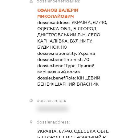
dossier.beneficiaries:
ЄФАНОВ ВАЛЕРІЙ
МИКОЛАЙОВИЧ
dossier.address:
УКРАЇНА, 67740,
ОДЕСЬКА ОБЛ., БІЛГОРОД-
ДНІСТРОВСЬКИЙ Р-Н, СЕЛО
КАРНАЛІЇВКА, ВУЛ.МИРУ,
БУДИНОК 110
dossier.nationality:
Україна
dossier.benefInterest:
70
dossier.benefType:
Прямий
вирішальний вплив
dossier.benefRole:
КІНЦЕВИЙ
БЕНЕФІЦІАРНИЙ ВЛАСНИК
dossier.smida:
XXXXXXXXXX
dossier.address:
УКРАЇНА, 67740, ОДЕСЬКА ОБЛ.,
БІЛГОРОД-ДНІСТРОВСЬКИЙ Р-