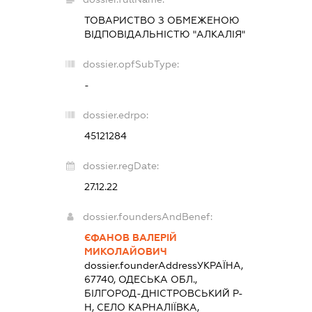
ТОВАРИСТВО З ОБМЕЖЕНОЮ
ВІДПОВІДАЛЬНІСТЮ "АЛКАЛІЯ"
dossier.opfSubType:
-
dossier.edrpo:
45121284
dossier.regDate:
27.12.22
dossier.foundersAndBenef:
ЄФАНОВ ВАЛЕРІЙ
МИКОЛАЙОВИЧ
dossier.founderAddress
УКРАЇНА,
67740, ОДЕСЬКА ОБЛ.,
БІЛГОРОД-ДНІСТРОВСЬКИЙ Р-
Н, СЕЛО КАРНАЛІЇВКА,