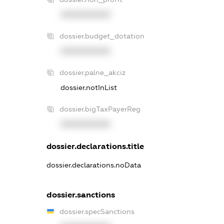
XXXXXXXXXX
dossier.budget_dotation
XXXXXXXXXX
dossier.palne_akciz
dossier.notInList
dossier.bigTaxPayerReg
XXXXXXXXXX
dossier.declarations.title
dossier.declarations.noData
dossier.sanctions
dossier.specSanctions