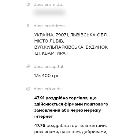
dossier.smida:
XXXXXXXXXX
dossier.address:
УКРАЇНА, 79071, ЛЬВІВСЬКА ОБЛ.,
МІСТО ЛЬВІВ,
ВУЛ.КУЛЬПАРКІВСЬКА, БУДИНОК
121, КВАРТИРА 1
dossier.capital:
175 400 грн.
dossier.kveds:
47.91
роздрібна торгівля, що
здійснюється фірмами поштового
замовлення або через мережу
інтернет
47.76
роздрібна торгівля квітами,
рослинами, насінням, добривами,