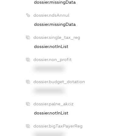
dossier.missingData
dossier.ndsAnnul
dossier.missingData
dossier.single_tax_reg
dossier.notInList
dossier.non_profit
XXXXXXXXXX
dossier.budget_dotation
XXXXXXXXXX
dossier.palne_akciz
dossier.notInList
dossier.bigTaxPayerReg
XXXXXXXXXX