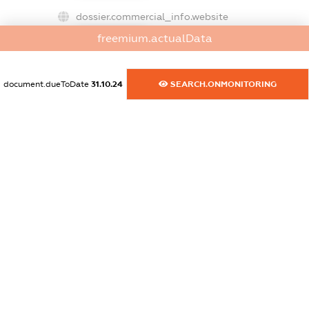
dossier.commercial_info.website
XXXXXXXXXX
freemium.actualData
dossier.commercial_info.activity
XXXXXXXXXX
document.dueToDate
31.10.24
SEARCH.ONMONITORING
freemium.exampleText_1
freemium.exampleText_2
freemium.anonymousPerSearch2
FREEMIUM.DETAILS
FREEMIUM.REGISTER