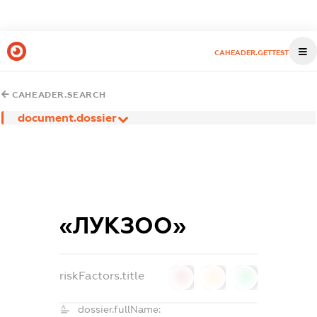
CAHEADER.GETTEST
CAHEADER.SEARCH
document.dossier
«ЛУКЗОО»
riskFactors.title
0
0
0
dossier.fullName: