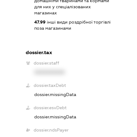
домашніми тваринами та кормами
для них у спеціалізованих
магазинах
47.99
інші види роздрібної торгівлі
поза магазинами
dossier.tax
dossier.staff
XXXXXXXXXX
dossier.taxDebt
dossier.missingData
dossier.esvDebt
dossier.missingData
dossier.ndsPayer