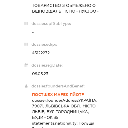
ТОВАРИСТВО З ОБМЕЖЕНОЮ
ВІДПОВІДАЛЬНІСТЮ «ЛУКЗОО»
dossier.opfSubType:
-
dossier.edrpo:
45122272
dossier.regDate:
09.05.23
dossier.foundersAndBenef:
ПОСТШЕХ МАРЕК ПЙОТР
dossier.founderAddress
УКРАЇНА,
79071, ЛЬВІВСЬКА ОБЛ., МІСТО
ЛЬВІВ, ВУЛ.ГОРОДНИЦЬКА,
БУДИНОК 35
statements.nationality:
Польща