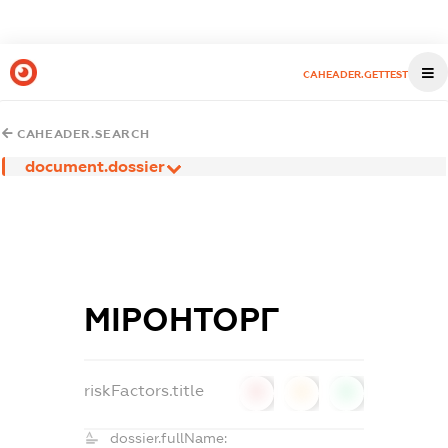
CAHEADER.GETTEST
CAHEADER.SEARCH
document.dossier
МІРОНТОРГ
riskFactors.title
0
0
0
dossier.fullName: