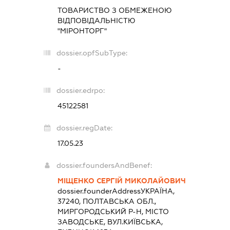
ТОВАРИСТВО З ОБМЕЖЕНОЮ
ВІДПОВІДАЛЬНІСТЮ
"МІРОНТОРГ"
dossier.opfSubType:
-
dossier.edrpo:
45122581
dossier.regDate:
17.05.23
dossier.foundersAndBenef:
МІЩЕНКО СЕРГІЙ МИКОЛАЙОВИЧ
dossier.founderAddress
УКРАЇНА,
37240, ПОЛТАВСЬКА ОБЛ.,
МИРГОРОДСЬКИЙ Р-Н, МІСТО
ЗАВОДСЬКЕ, ВУЛ.КИЇВСЬКА,