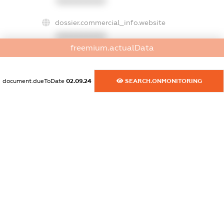
XXXXXXXXXX
dossier.commercial_info.website
XXXXXXXXXX
freemium.actualData
dossier.commercial_info.activity
XXXXXXXXXX
document.dueToDate
02.09.24
SEARCH.ONMONITORING
freemium.exampleText_1
freemium.exampleText_2
freemium.anonymousPerSearch2
FREEMIUM.DETAILS
FREEMIUM.REGISTER