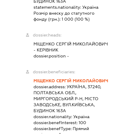
БУДИНОК 163А
statements.nationality:
Україна
Розмір внеску до статутного
фонду (грн.):
1 000
(100 %)
dossier.heads:
МІЩЕНКО СЕРГІЙ МИКОЛАЙОВИЧ
-
КЕРІВНИК
dossier.position -
dossier.beneficiaries:
МІЩЕНКО СЕРГІЙ МИКОЛАЙОВИЧ
dossier.address:
УКРАЇНА, 37240,
ПОЛТАВСЬКА ОБЛ.,
МИРГОРОДСЬКИЙ Р-Н, МІСТО
ЗАВОДСЬКЕ, ВУЛ.КИЇВСЬКА,
БУДИНОК 163А
dossier.nationality:
Україна
dossier.benefInterest:
100
dossier.benefType:
Прямий