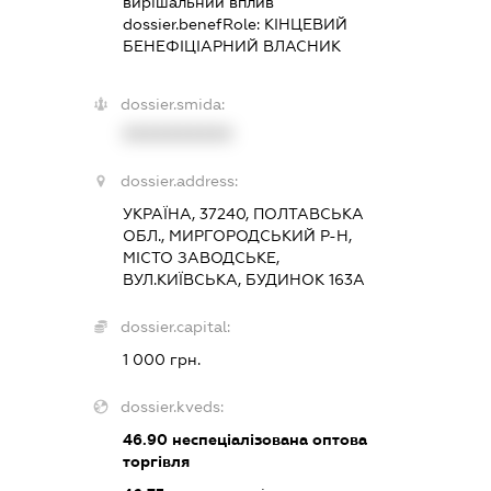
вирішальний вплив
dossier.benefRole:
КІНЦЕВИЙ
БЕНЕФІЦІАРНИЙ ВЛАСНИК
dossier.smida:
XXXXXXXXXX
dossier.address:
УКРАЇНА, 37240, ПОЛТАВСЬКА
ОБЛ., МИРГОРОДСЬКИЙ Р-Н,
МІСТО ЗАВОДСЬКЕ,
ВУЛ.КИЇВСЬКА, БУДИНОК 163А
dossier.capital:
1 000 грн.
dossier.kveds:
46.90
неспеціалізована оптова
торгівля