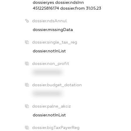
dossier.yes
dossier.ndsInn
451225816174
dossier.from 31.05.23
dossier.ndsAnnul
dossier.missingData
dossier.single_tax_reg
dossier.notInList
dossier.non_profit
XXXXXXXXXX
dossier.budget_dotation
XXXXXXXXXX
dossier.palne_akciz
dossier.notInList
dossier.bigTaxPayerReg