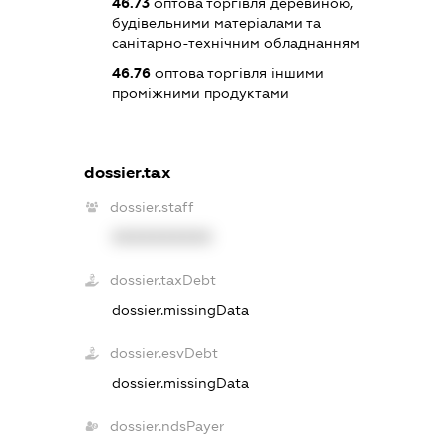
46.73
оптова торгівля деревиною,
будівельними матеріалами та
санітарно-технічним обладнанням
46.76
оптова торгівля іншими
проміжними продуктами
dossier.tax
dossier.staff
XXXXXXXXXX
dossier.taxDebt
dossier.missingData
dossier.esvDebt
dossier.missingData
dossier.ndsPayer