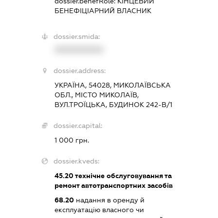
dossier.benefRole:
КІНЦЕВИЙ
БЕНЕФІЦІАРНИЙ ВЛАСНИК
dossier.smida:
XXXXXXXXXX
dossier.address:
УКРАЇНА, 54028, МИКОЛАЇВСЬКА
ОБЛ., МІСТО МИКОЛАЇВ,
ВУЛ.ТРОЇЦЬКА, БУДИНОК 242-В/1
dossier.capital:
1 000 грн.
dossier.kveds:
45.20
технічне обслуговування та
ремонт автотранспортних засобів
68.20
надання в оренду й
експлуатацію власного чи