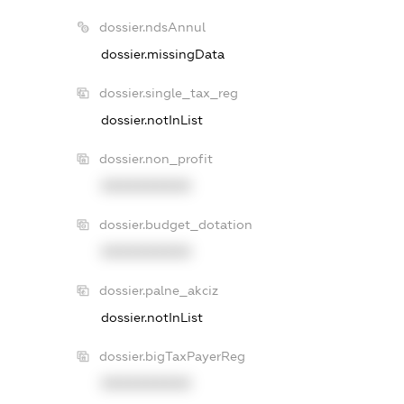
dossier.ndsAnnul
dossier.missingData
dossier.single_tax_reg
dossier.notInList
dossier.non_profit
XXXXXXXXXX
dossier.budget_dotation
XXXXXXXXXX
dossier.palne_akciz
dossier.notInList
dossier.bigTaxPayerReg
XXXXXXXXXX