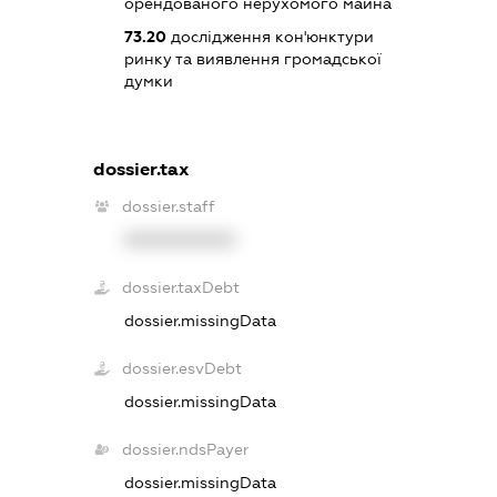
орендованого нерухомого майна
73.20
дослідження кон'юнктури
ринку та виявлення громадської
думки
dossier.tax
dossier.staff
XXXXXXXXXX
dossier.taxDebt
dossier.missingData
dossier.esvDebt
dossier.missingData
dossier.ndsPayer
dossier.missingData