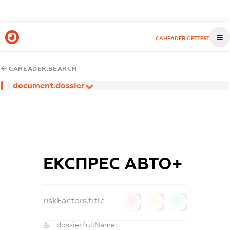
CAHEADER.GETTEST
CAHEADER.SEARCH
document.dossier
ЕКСПРЕС АВТО+
riskFactors.title
0
0
0
dossier.fullName: