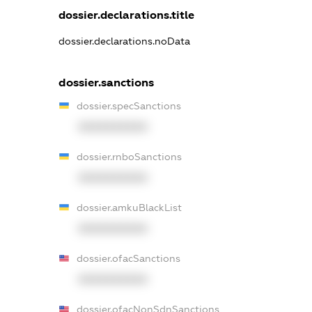
dossier.declarations.title
dossier.declarations.noData
dossier.sanctions
dossier.specSanctions
XXXXXXXXXX
dossier.rnboSanctions
XXXXXXXXXX
dossier.amkuBlackList
XXXXXXXXXX
dossier.ofacSanctions
XXXXXXXXXX
dossier.ofacNonSdnSanctions