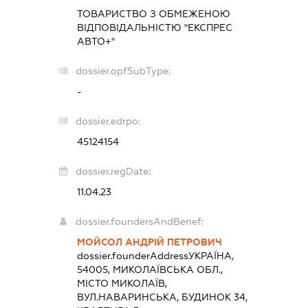
ТОВАРИСТВО З ОБМЕЖЕНОЮ
ВІДПОВІДАЛЬНІСТЮ "ЕКСПРЕС
АВТО+"
dossier.opfSubType:
-
dossier.edrpo:
45124154
dossier.regDate:
11.04.23
dossier.foundersAndBenef:
МОЙСОЛ АНДРІЙ ПЕТРОВИЧ
dossier.founderAddress
УКРАЇНА,
54005, МИКОЛАЇВСЬКА ОБЛ.,
МІСТО МИКОЛАЇВ,
ВУЛ.НАВАРИНСЬКА, БУДИНОК 34,