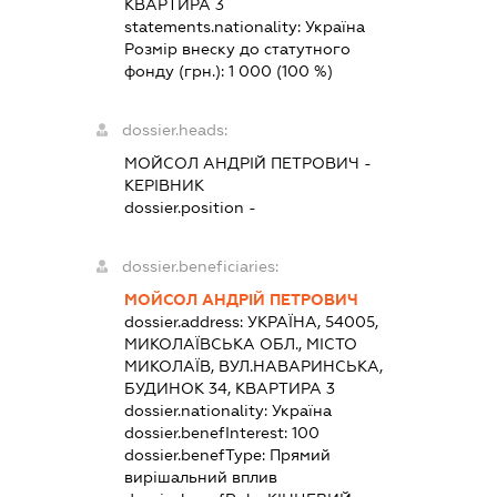
КВАРТИРА 3
statements.nationality:
Україна
Розмір внеску до статутного
фонду (грн.):
1 000
(100 %)
dossier.heads:
МОЙСОЛ АНДРІЙ ПЕТРОВИЧ
-
КЕРІВНИК
dossier.position -
dossier.beneficiaries:
МОЙСОЛ АНДРІЙ ПЕТРОВИЧ
dossier.address:
УКРАЇНА, 54005,
МИКОЛАЇВСЬКА ОБЛ., МІСТО
МИКОЛАЇВ, ВУЛ.НАВАРИНСЬКА,
БУДИНОК 34, КВАРТИРА 3
dossier.nationality:
Україна
dossier.benefInterest:
100
dossier.benefType:
Прямий
вирішальний вплив