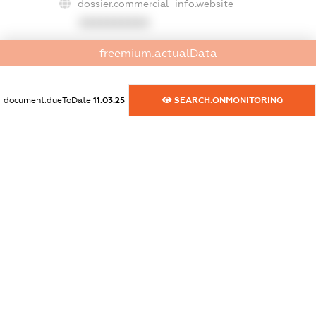
dossier.commercial_info.website
XXXXXXXXXX
dossier.commercial_info.activity
freemium.actualData
XXXXXXXXXX
document.dueToDate
11.03.25
SEARCH.ONMONITORING
freemium.exampleText_1
freemium.exampleText_2
freemium.anonymousPerSearch2
FREEMIUM.DETAILS
FREEMIUM.REGISTER