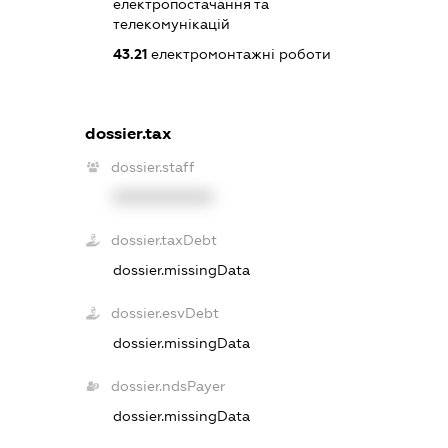
електропостачання та
телекомунікацій
43.21
електромонтажні роботи
dossier.tax
dossier.staff
XXXXXXXXXX
dossier.taxDebt
dossier.missingData
dossier.esvDebt
dossier.missingData
dossier.ndsPayer
dossier.missingData