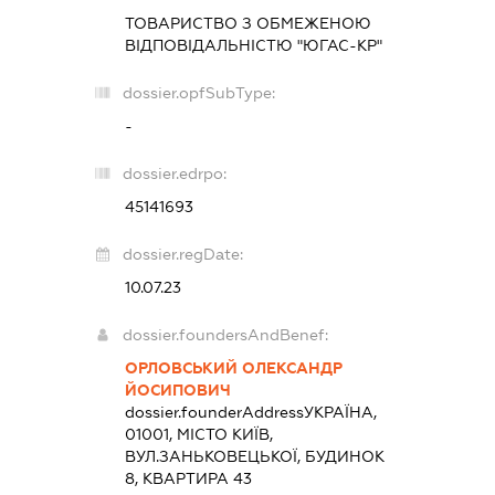
ТОВАРИСТВО З ОБМЕЖЕНОЮ
ВІДПОВІДАЛЬНІСТЮ "ЮГАС-КР"
dossier.opfSubType:
-
dossier.edrpo:
45141693
dossier.regDate:
10.07.23
dossier.foundersAndBenef:
ОРЛОВСЬКИЙ ОЛЕКСАНДР
ЙОСИПОВИЧ
dossier.founderAddress
УКРАЇНА,
01001, МІСТО КИЇВ,
ВУЛ.ЗАНЬКОВЕЦЬКОЇ, БУДИНОК
8, КВАРТИРА 43