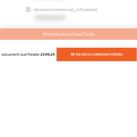
dossier.commercial_info.email
XXXXXXXXXX
dossier.commercial_info.website
freemium.actualData
XXXXXXXXXX
dossier.commercial_info.activity
document.dueToDate
27.09.23
SEARCH.ONMONITORING
XXXXXXXXXX
freemium.exampleText_1
freemium.exampleText_2
freemium.anonymousPerSearch2
FREEMIUM.DETAILS
FREEMIUM.REGISTER