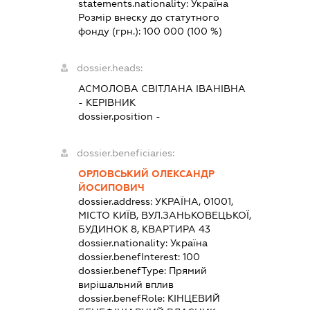
statements.nationality:
Україна
Розмір внеску до статутного
фонду (грн.):
100 000
(100 %)
dossier.heads:
АСМОЛОВА СВІТЛАНА ІВАНІВНА
-
КЕРІВНИК
dossier.position -
dossier.beneficiaries:
ОРЛОВСЬКИЙ ОЛЕКСАНДР
ЙОСИПОВИЧ
dossier.address:
УКРАЇНА, 01001,
МІСТО КИЇВ, ВУЛ.ЗАНЬКОВЕЦЬКОЇ,
БУДИНОК 8, КВАРТИРА 43
dossier.nationality:
Україна
dossier.benefInterest:
100
dossier.benefType:
Прямий
вирішальний вплив
dossier.benefRole:
КІНЦЕВИЙ