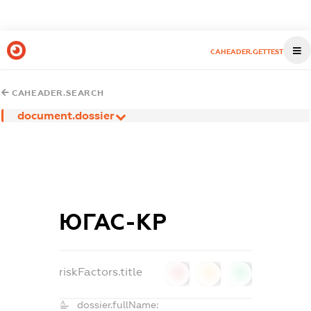
CAHEADER.GETTEST
CAHEADER.SEARCH
document.dossier
ЮГАС-КР
riskFactors.title
0
0
0
dossier.fullName: