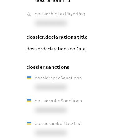
dossier.notInList
dossier.bigTaxPayerReg
XXXXXXXXXX
dossier.declarations.title
dossier.declarations.noData
dossier.sanctions
dossier.specSanctions
XXXXXXXXXX
dossier.rnboSanctions
XXXXXXXXXX
dossier.amkuBlackList
XXXXXXXXXX