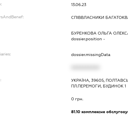
:
13.06.23
ersAndBenef:
СПІВВЛАСНИКИ БАГАТОК
БУРЕНКОВА ОЛЬГА ОЛЕКС
dossier.position -
aries:
dossier.missingData
XXXXXXXXXX
:
УКРАЇНА, 39605, ПОЛТАВС
ПЛ.ПЕРЕМОГИ, БУДИНОК 1
0 грн.
81.10
комплексне обслуговув