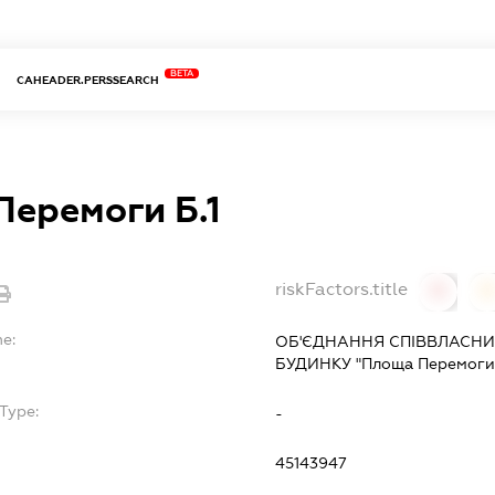
BETA
CAHEADER.PERSSEARCH
еремоги Б.1
riskFactors.title
0
0
me:
ОБ'ЄДНАННЯ СПІВВЛАСНИ
БУДИНКУ "Площа Перемоги 
Type:
-
45143947