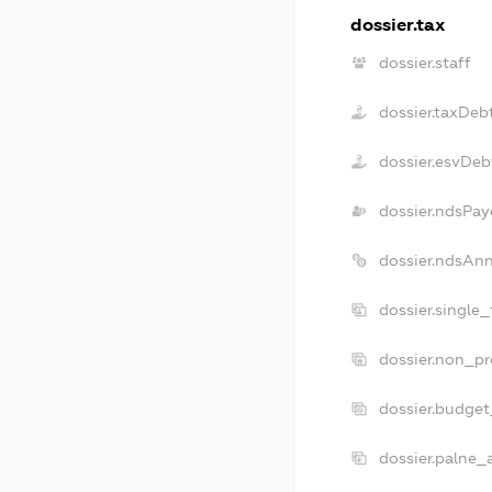
dossier.tax
dossier.staff
dossier.taxDeb
dossier.esvDeb
dossier.ndsPay
dossier.ndsAn
dossier.single
dossier.non_pr
dossier.budge
dossier.palne_