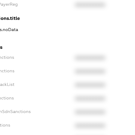
xPayerReg
XXXXXXXXXX
ons.title
ns.noData
ns
nctions
XXXXXXXXXX
nctions
XXXXXXXXXX
ackList
XXXXXXXXXX
nctions
XXXXXXXXXX
onSdnSanctions
XXXXXXXXXX
tions
XXXXXXXXXX