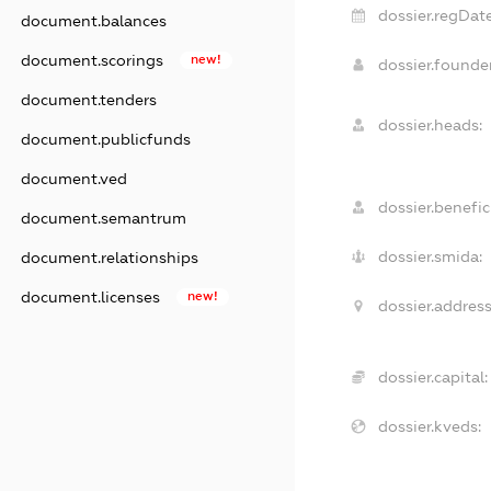
dossier.regDate
document.balances
document.scorings
new!
dossier.found
document.tenders
dossier.heads:
document.publicfunds
document.ved
dossier.benefici
document.semantrum
dossier.smida:
document.relationships
document.licenses
new!
dossier.address
dossier.capital:
dossier.kveds: