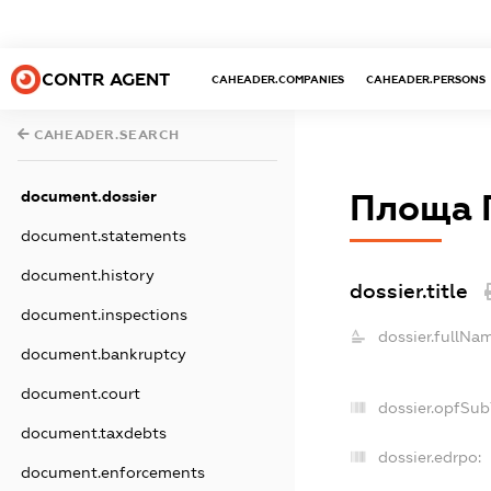
CONTR AGENT
CAHEADER.COMPANIES
CAHEADER.PERSONS
CAHEADER.SEARCH
document.dossier
Площа П
document.statements
document.history
dossier.title
document.inspections
dossier.fullNa
document.bankruptcy
document.court
dossier.opfSub
document.taxdebts
dossier.edrpo:
document.enforcements