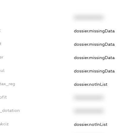
XXXXXXXXXX
t
dossier.missingData
t
dossier.missingData
er
dossier.missingData
nul
dossier.missingData
_tax_reg
dossier.notInList
ofit
XXXXXXXXXX
t_dotation
XXXXXXXXXX
akciz
dossier.notInList