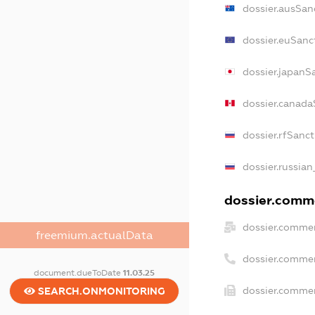
dossier.ausSan
dossier.euSanc
dossier.japanS
dossier.canada
dossier.rfSanc
dossier.russian
dossier.comme
dossier.commer
freemium.actualData
dossier.comme
document.dueToDate
11.03.25
dossier.commer
SEARCH.ONMONITORING