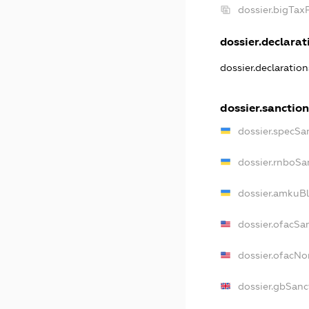
dossier.bigTa
dossier.declarati
dossier.declaratio
dossier.sanctio
dossier.specSa
dossier.rnboSa
dossier.amkuBl
dossier.ofacSa
dossier.ofacN
dossier.gbSanc