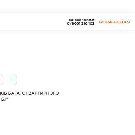
caHeader.contact
CAHEADER.GETTEST
0 (800) 210 102
0
КІВ БАГАТОКВАРТИРНОГО
Б.1"