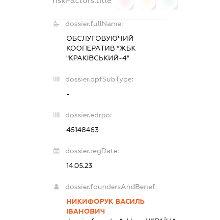
riskFactors.title
0
0
0
dossier.fullName:
ОБСЛУГОВУЮЧИЙ
КООПЕРАТИВ "ЖБК
"КРАКІВСЬКИЙ-4"
dossier.opfSubType:
-
dossier.edrpo:
45148463
dossier.regDate:
14.05.23
dossier.foundersAndBenef:
НИКИФОРУК ВАСИЛЬ
ІВАНОВИЧ