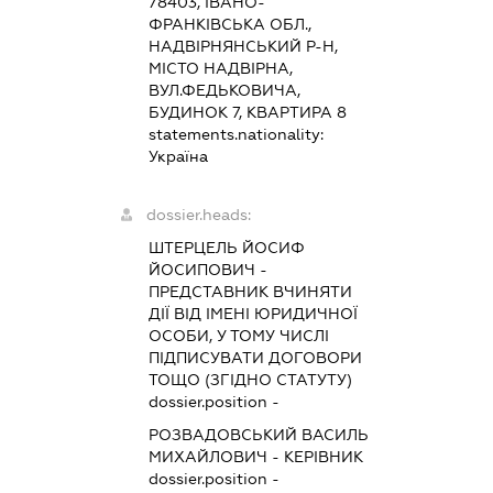
78403, ІВАНО-
ФРАНКІВСЬКА ОБЛ.,
НАДВІРНЯНСЬКИЙ Р-Н,
МІСТО НАДВІРНА,
ВУЛ.ФЕДЬКОВИЧА,
БУДИНОК 7, КВАРТИРА 8
statements.nationality:
Україна
dossier.heads:
ШТЕРЦЕЛЬ ЙОСИФ
ЙОСИПОВИЧ
-
ПРЕДСТАВНИК
ВЧИНЯТИ
ДІЇ ВІД ІМЕНІ ЮРИДИЧНОЇ
ОСОБИ, У ТОМУ ЧИСЛІ
ПІДПИСУВАТИ ДОГОВОРИ
ТОЩО (ЗГІДНО СТАТУТУ)
dossier.position -
РОЗВАДОВСЬКИЙ ВАСИЛЬ
МИХАЙЛОВИЧ
-
КЕРІВНИК
dossier.position -