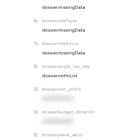
dossier.missingData
dossier.ndsPayer
dossier.missingData
dossier.ndsAnnul
dossier.missingData
dossier.single_tax_reg
dossier.notInList
dossier.non_profit
XXXXXXXXXX
dossier.budget_dotation
XXXXXXXXXX
dossier.palne_akciz