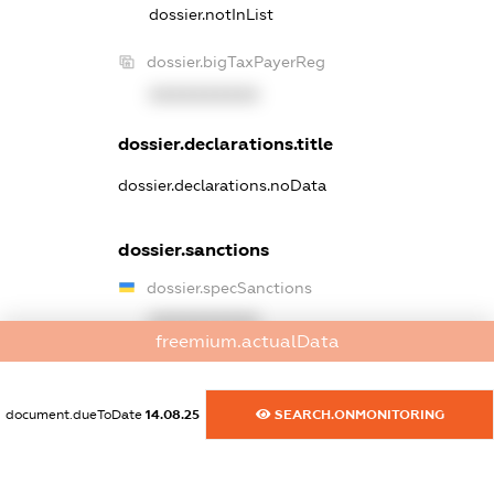
dossier.notInList
dossier.bigTaxPayerReg
XXXXXXXXXX
dossier.declarations.title
dossier.declarations.noData
dossier.sanctions
dossier.specSanctions
XXXXXXXXXX
freemium.actualData
dossier.rnboSanctions
XXXXXXXXXX
document.dueToDate
14.08.25
SEARCH.ONMONITORING
dossier.amkuBlackList
XXXXXXXXXX