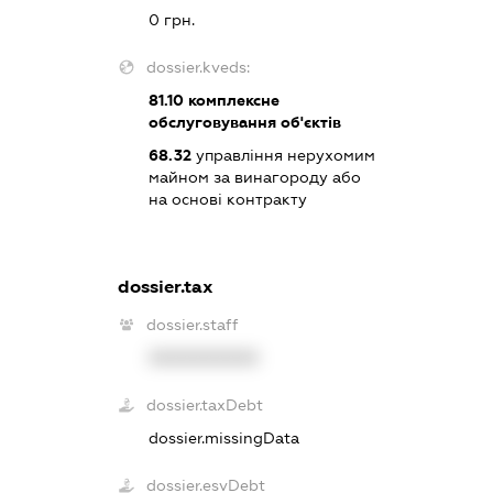
0 грн.
dossier.kveds:
81.10
комплексне
обслуговування об'єктів
68.32
управління нерухомим
майном за винагороду або
на основі контракту
dossier.tax
dossier.staff
XXXXXXXXXX
dossier.taxDebt
dossier.missingData
dossier.esvDebt