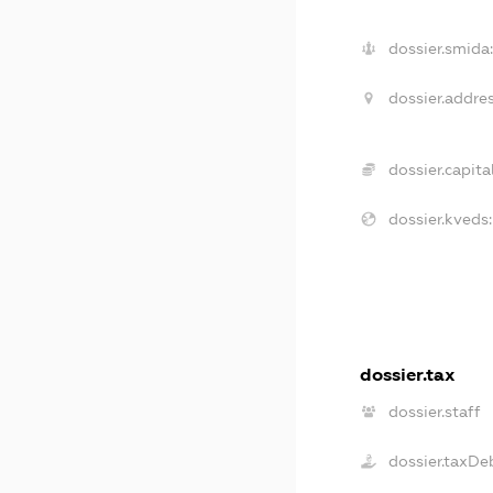
dossier.smida:
dossier.addres
dossier.capital
dossier.kveds:
dossier.tax
dossier.staff
dossier.taxDe