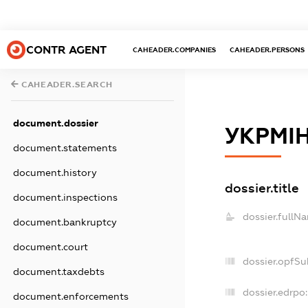
CONTR AGENT
CAHEADER.COMPANIES
CAHEADER.PERSONS
CAHEADER.SEARCH
document.dossier
УКРМІ
document.statements
document.history
dossier.title
document.inspections
dossier.fullN
document.bankruptcy
document.court
dossier.opfSu
document.taxdebts
dossier.edrpo:
document.enforcements