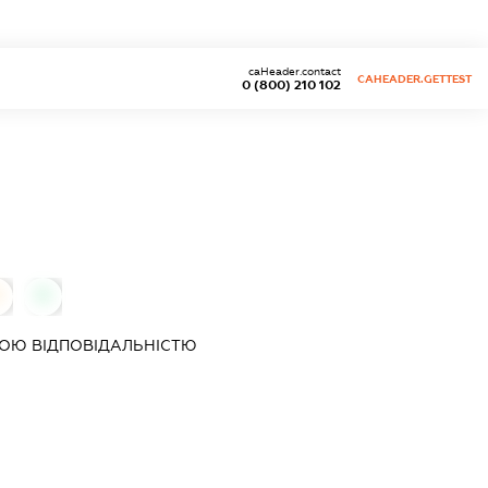
caHeader.contact
CAHEADER.GETTEST
0 (800) 210 102
0
0
ОЮ ВІДПОВІДАЛЬНІСТЮ