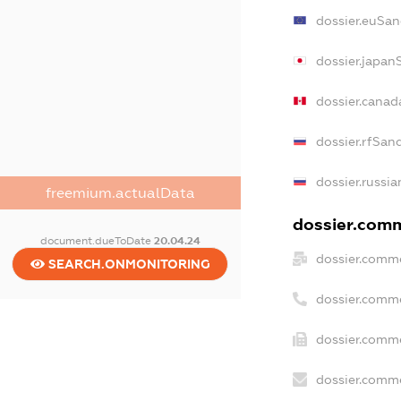
dossier.euSan
dossier.japan
dossier.canad
dossier.rfSan
dossier.russia
freemium.actualData
dossier.comm
document.dueToDate
20.04.24
dossier.comme
SEARCH.ONMONITORING
dossier.comm
dossier.comme
dossier.comme