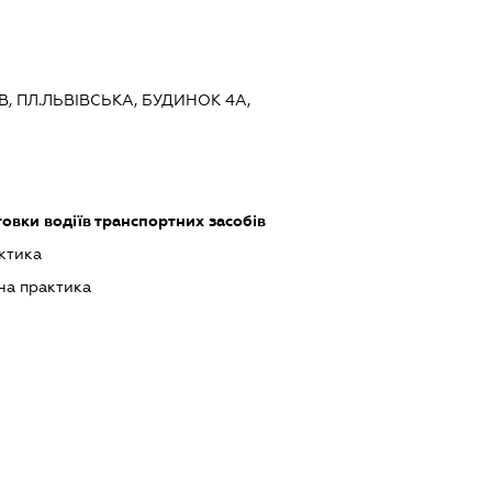
ЇВ, ПЛ.ЛЬВІВСЬКА, БУДИНОК 4А,
товки водіїв транспортних засобів
ктика
на практика