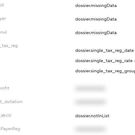
bt
dossier.missingData
yer
dossier.missingData
nnul
dossier.missingData
e_tax_reg
dossier.single_tax_reg_date -
dossier.single_tax_reg_rate 
dossier.single_tax_reg_grou
rofit
XXXXXXXXXX
et_dotation
XXXXXXXXXX
_akciz
dossier.notInList
axPayerReg
XXXXXXXXXX