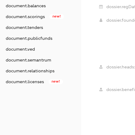
document.balances
dossier.regDa
document.scorings
new!
dossier.foun
document.tenders
document.publicfunds
document.ved
document.semantrum
dossier.heads:
document.relationships
document.licenses
new!
dossier.benefi