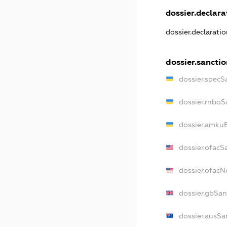
dossier.declarat
dossier.declarati
dossier.sanctio
dossier.specS
dossier.rnboS
dossier.amkuB
dossier.ofacS
dossier.ofac
dossier.gbSan
dossier.ausSa