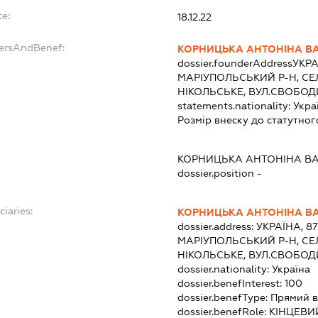
te:
18.12.22
dersAndBenef:
КОРНИЦЬКА АНТОНІНА В
dossier.founderAddress
УКРА
МАРІУПОЛЬСЬКИЙ Р-Н, С
НІКОЛЬСЬКЕ, ВУЛ.СВОБОДИ
statements.nationality:
Укра
Розмір внеску до статутног
КОРНИЦЬКА АНТОНІНА В
dossier.position -
ciaries:
КОРНИЦЬКА АНТОНІНА В
dossier.address:
УКРАЇНА, 8
МАРІУПОЛЬСЬКИЙ Р-Н, С
НІКОЛЬСЬКЕ, ВУЛ.СВОБОДИ
dossier.nationality:
Україна
dossier.benefInterest:
100
dossier.benefType:
Прямий в
dossier.benefRole:
КІНЦЕВИ