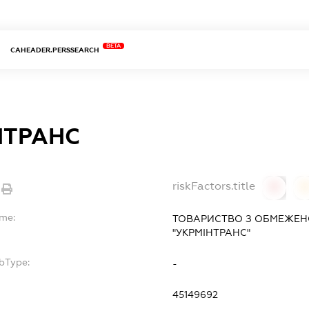
BETA
CAHEADER.PERSSEARCH
НТРАНС
riskFactors.title
0
ame:
ТОВАРИСТВО З ОБМЕЖЕН
"УКРМІНТРАНС"
bType:
-
45149692