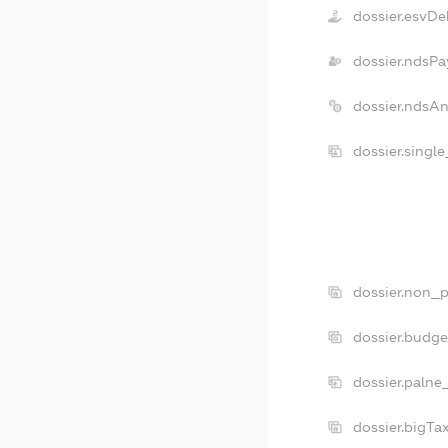
dossier.esvDe
dossier.ndsPa
dossier.ndsA
dossier.singl
dossier.non_p
dossier.budg
dossier.palne
dossier.bigT