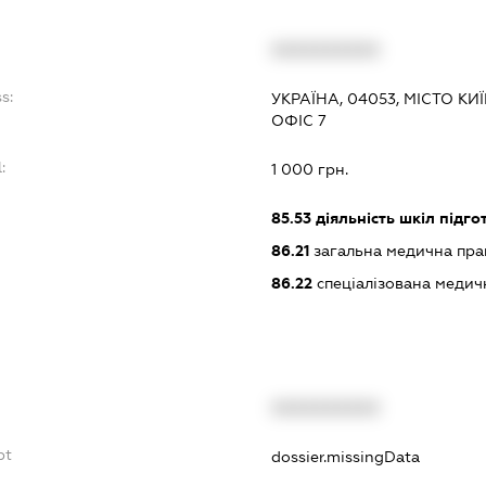
XXXXXXXXXX
s:
УКРАЇНА, 04053, МІСТО КИ
ОФІС 7
:
1 000 грн.
85.53
діяльність шкіл підго
86.21
загальна медична пра
86.22
спеціалізована медич
XXXXXXXXXX
bt
dossier.missingData