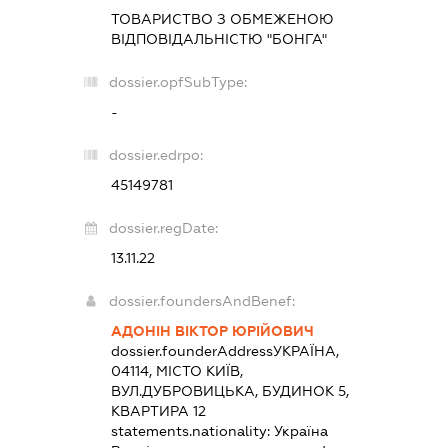
ТОВАРИСТВО З ОБМЕЖЕНОЮ
ВІДПОВІДАЛЬНІСТЮ "БОНГА"
dossier.opfSubType:
-
dossier.edrpo:
45149781
dossier.regDate:
13.11.22
dossier.foundersAndBenef:
АДОНІН ВІКТОР ЮРІЙОВИЧ
dossier.founderAddress
УКРАЇНА,
04114, МІСТО КИЇВ,
ВУЛ.ДУБРОВИЦЬКА, БУДИНОК 5,
КВАРТИРА 12
statements.nationality:
Україна