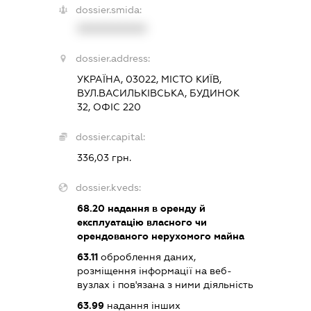
dossier.smida:
XXXXXXXXXX
dossier.address:
УКРАЇНА, 03022, МІСТО КИЇВ,
ВУЛ.ВАСИЛЬКІВСЬКА, БУДИНОК
32, ОФІС 220
dossier.capital:
336,03 грн.
dossier.kveds:
68.20
надання в оренду й
експлуатацію власного чи
орендованого нерухомого майна
63.11
оброблення даних,
розміщення інформації на веб-
вузлах і пов'язана з ними діяльність
63.99
надання інших