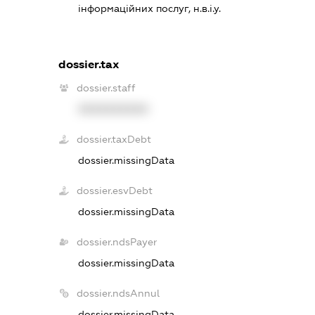
інформаційних послуг, н.в.і.у.
dossier.tax
dossier.staff
XXXXXXXXXX
dossier.taxDebt
dossier.missingData
dossier.esvDebt
dossier.missingData
dossier.ndsPayer
dossier.missingData
dossier.ndsAnnul
dossier.missingData