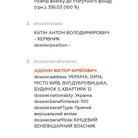
Розмір внеску до статутного фонду
(грн.):
336,03
(100 %)
dossier.heads:
КАТІН АНТОН ВОЛОДИМИРОВИЧ
-
КЕРІВНИК
dossier.position -
dossier.beneficiaries:
АДОНІН ВІКТОР ЮРІЙОВИЧ
dossier.address:
УКРАЇНА, 04114,
МІСТО КИЇВ, ВУЛ.ДУБРОВИЦЬКА,
БУДИНОК 5, КВАРТИРА 12
dossier.nationality:
Україна
dossier.benefInterest:
100
dossier.benefType:
Прямий
вирішальний вплив
dossier.benefRole:
КІНЦЕВИЙ
БЕНЕФІЦІАРНИЙ ВЛАСНИК