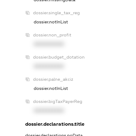
dossier.single_tax_reg
dossier.notInList
dossier.non_profit
XXXXXXXXXX
dossier.budget_dotation
XXXXXXXXXX
dossier.palne_akciz
dossier.notInList
dossier.bigTaxPayerReg
XXXXXXXXXX
dossier.declarations.title
dossier.declarations.noData