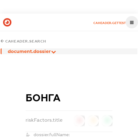
CAHEADER.GETTEST
CAHEADER.SEARCH
document.dossier
БОНГА
riskFactors.title
0
0
0
dossier.fullName: