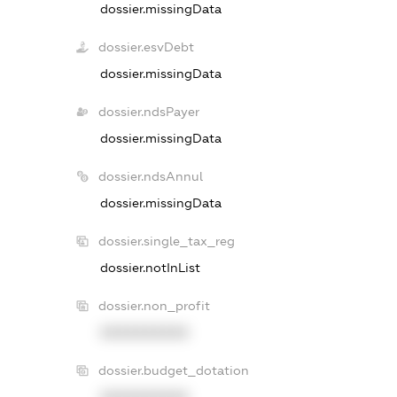
dossier.missingData
dossier.esvDebt
dossier.missingData
dossier.ndsPayer
dossier.missingData
dossier.ndsAnnul
dossier.missingData
dossier.single_tax_reg
dossier.notInList
dossier.non_profit
XXXXXXXXXX
dossier.budget_dotation
XXXXXXXXXX