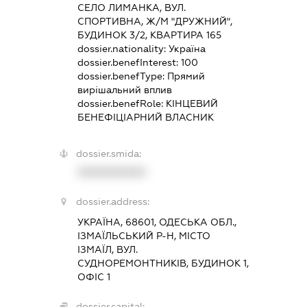
СЕЛО ЛИМАНКА, ВУЛ.
СПОРТИВНА, Ж/М "ДРУЖНИЙ",
БУДИНОК 3/2, КВАРТИРА 165
dossier.nationality:
Україна
dossier.benefInterest:
100
dossier.benefType:
Прямий
вирішальний вплив
dossier.benefRole:
КІНЦЕВИЙ
БЕНЕФІЦІАРНИЙ ВЛАСНИК
dossier.smida:
XXXXXXXXXX
dossier.address:
УКРАЇНА, 68601, ОДЕСЬКА ОБЛ.,
ІЗМАЇЛЬСЬКИЙ Р-Н, МІСТО
ІЗМАЇЛ, ВУЛ.
СУДНОРЕМОНТНИКІВ, БУДИНОК 1,
ОФІС 1
dossier.capital: