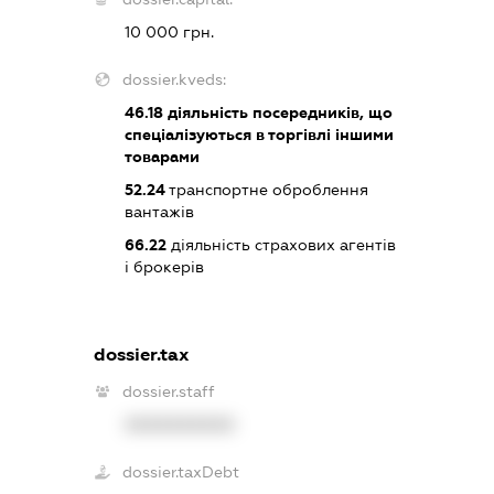
10 000 грн.
dossier.kveds:
46.18
діяльність посередників, що
спеціалізуються в торгівлі іншими
товарами
52.24
транспортне оброблення
вантажів
66.22
діяльність страхових агентів
і брокерів
dossier.tax
dossier.staff
XXXXXXXXXX
dossier.taxDebt