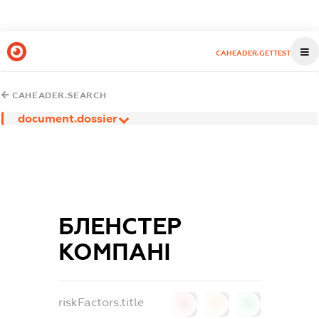
CAHEADER.GETTEST
CAHEADER.SEARCH
document.dossier
БЛЕНСТЕР
КОМПАНІ
riskFactors.title
0
0
0