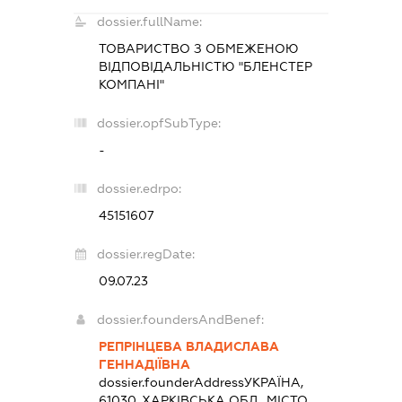
dossier.fullName:
ТОВАРИСТВО З ОБМЕЖЕНОЮ
ВІДПОВІДАЛЬНІСТЮ "БЛЕНСТЕР
КОМПАНІ"
dossier.opfSubType:
-
dossier.edrpo:
45151607
dossier.regDate:
09.07.23
dossier.foundersAndBenef:
РЕПРІНЦЕВА ВЛАДИСЛАВА
ГЕННАДІЇВНА
dossier.founderAddress
УКРАЇНА,
61030, ХАРКІВСЬКА ОБЛ., МІСТО