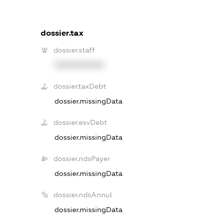
dossier.tax
dossier.staff
XXXXXXXXXX
dossier.taxDebt
dossier.missingData
dossier.esvDebt
dossier.missingData
dossier.ndsPayer
dossier.missingData
dossier.ndsAnnul
dossier.missingData