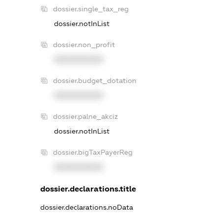
dossier.single_tax_reg
dossier.notInList
dossier.non_profit
XXXXXXXXXX
dossier.budget_dotation
XXXXXXXXXX
dossier.palne_akciz
dossier.notInList
dossier.bigTaxPayerReg
XXXXXXXXXX
dossier.declarations.title
dossier.declarations.noData