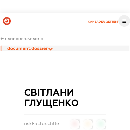
CAHEADER.GETTEST
CAHEADER.SEARCH
document.dossier
СВІТЛАНИ
ГЛУЩЕНКО
riskFactors.title
0
0
0