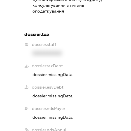
консультування з питань
оподаткування
dossier.tax
dossier.staff
XXXXXXXXXX
dossier.taxDebt
dossier.missingData
dossier.esvDebt
dossier.missingData
dossier.ndsPayer
dossier.missingData
dossier.ndsAnnul