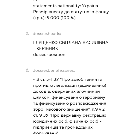
statements.nationality:
Україна
Розмір внеску до статутного фонду
(грн.):
5 000
(100 %)
dossier.heads:
ГЛУЩЕНКО СВІТЛАНА ВАСИЛІВНА
-
КЕРІВНИК
dossier.position -
dossier.beneficiaries:
ч.8 ст. 5-1 ЗУ "Про запобігання та
протидію легалізації (відмиванню)
доходів, одержаних злочинним
шляхом, фінансуванню тероризму
та фінансуванню розповсюдження
зброї масового знищення", п.9 ч.2
ст. 9 ЗУ "Про державну реєстрацію
юридичних осіб, фізичних осіб -
підприємців та громадських
формувань"