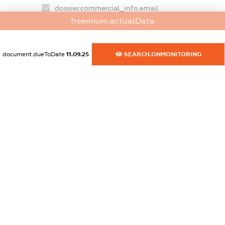
dossier.commercial_info.email
freemium.actualData
XXXXXXXXXX
dossier.commercial_info.website
document.dueToDate
11.09.25
SEARCH.ONMONITORING
XXXXXXXXXX
dossier.commercial_info.activity
XXXXXXXXXX
freemium.exampleText_1
freemium.exampleText_2
freemium.anonymousPerSearch2
FREEMIUM.DETAILS
FREEMIUM.REGISTER