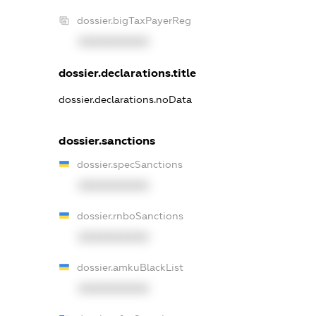
dossier.bigTaxPayerReg
XXXXXXXXXX
dossier.declarations.title
dossier.declarations.noData
dossier.sanctions
dossier.specSanctions
XXXXXXXXXX
dossier.rnboSanctions
XXXXXXXXXX
dossier.amkuBlackList
XXXXXXXXXX