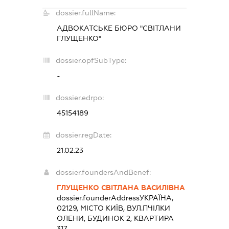
dossier.fullName:
АДВОКАТСЬКЕ БЮРО "СВІТЛАНИ
ГЛУЩЕНКО"
dossier.opfSubType:
-
dossier.edrpo:
45154189
dossier.regDate:
21.02.23
dossier.foundersAndBenef:
ГЛУЩЕНКО СВІТЛАНА ВАСИЛІВНА
dossier.founderAddress
УКРАЇНА,
02129, МІСТО КИЇВ, ВУЛ.ПЧІЛКИ
ОЛЕНИ, БУДИНОК 2, КВАРТИРА
317