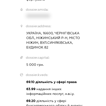
dossier.smida:
XXXXXXXXXX
dossier.address:
УКРАЇНА, 16600, ЧЕРНІГІВСЬКА
ОБЛ., НІЖИНСЬКИЙ Р-Н, МІСТО
НІЖИН, ВУЛ.СИНЯКІВСЬКА,
БУДИНОК 82
dossier.capital:
5 000 грн.
dossier.kveds:
69.10
діяльність у сфері права
63.99
надання інших
інформаційних послуг, н.в.і.у.
69.20
діяльність у сфері
бухгалтерського обліку й аудиту;