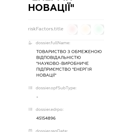
НОВАЦІЇ"
riskFactors.title
0
0
0
dossier.fullName:
ТОВАРИСТВО З ОБМЕЖЕНОЮ
ВІДПОВІДАЛЬНІСТЮ
"НАУКОВО-ВИРОБНИЧЕ
ПІДПРИЄМСТВО "ЕНЕРГІЯ
НОВАЦІЇ"
dossier.opfSubType:
-
dossier.edrpo:
45154896
dossier.regDate: