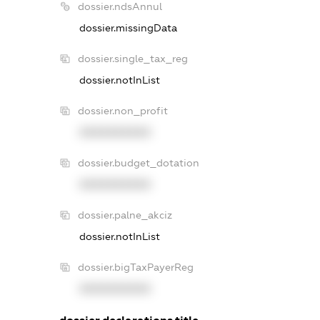
dossier.ndsAnnul
dossier.missingData
dossier.single_tax_reg
dossier.notInList
dossier.non_profit
XXXXXXXXXX
dossier.budget_dotation
XXXXXXXXXX
dossier.palne_akciz
dossier.notInList
dossier.bigTaxPayerReg
XXXXXXXXXX