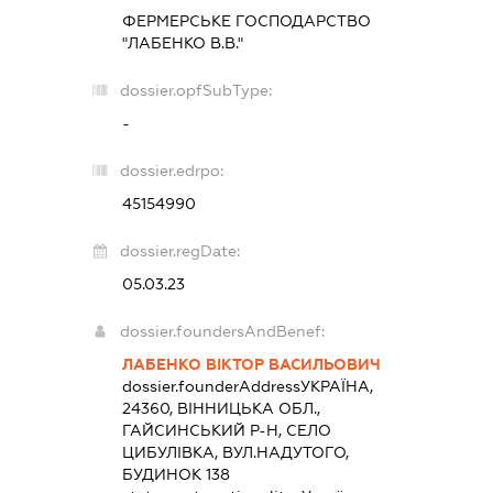
ФЕРМЕРСЬКЕ ГОСПОДАРСТВО
"ЛАБЕНКО В.В."
dossier.opfSubType:
-
dossier.edrpo:
45154990
dossier.regDate:
05.03.23
dossier.foundersAndBenef:
ЛАБЕНКО ВІКТОР ВАСИЛЬОВИЧ
dossier.founderAddress
УКРАЇНА,
24360, ВІННИЦЬКА ОБЛ.,
ГАЙСИНСЬКИЙ Р-Н, СЕЛО
ЦИБУЛІВКА, ВУЛ.НАДУТОГО,
БУДИНОК 138