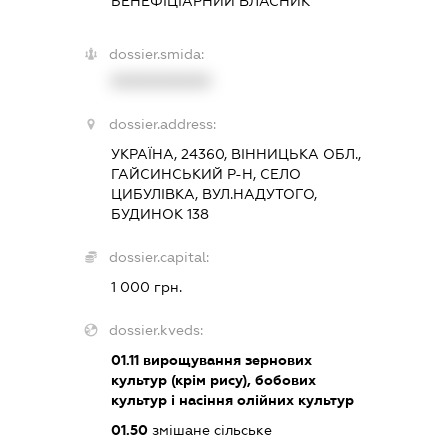
БЕНЕФІЦІАРНИЙ ВЛАСНИК
dossier.smida:
XXXXXXXXXX
dossier.address:
УКРАЇНА, 24360, ВІННИЦЬКА ОБЛ.,
ГАЙСИНСЬКИЙ Р-Н, СЕЛО
ЦИБУЛІВКА, ВУЛ.НАДУТОГО,
БУДИНОК 138
dossier.capital:
1 000 грн.
dossier.kveds:
01.11
вирощування зернових
культур (крім рису), бобових
культур і насіння олійних культур
01.50
змішане сільське