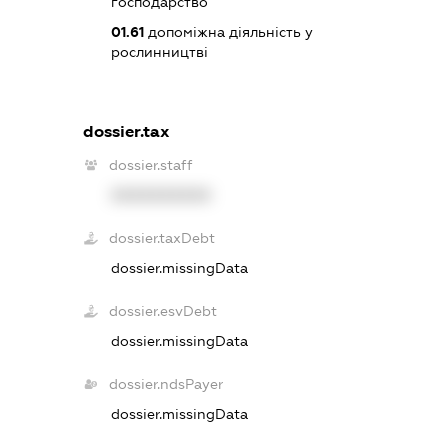
господарство
01.61
допоміжна діяльність у
рослинництві
dossier.tax
dossier.staff
XXXXXXXXXX
dossier.taxDebt
dossier.missingData
dossier.esvDebt
dossier.missingData
dossier.ndsPayer
dossier.missingData