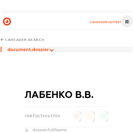
CAHEADER.GETTEST
CAHEADER.SEARCH
document.dossier
ЛАБЕНКО В.В.
riskFactors.title
0
0
0
dossier.fullName: