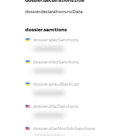
dossier.declarations.title
dossier.declarations.noData
dossier.sanctions
dossier.specSanctions
XXXXXXXXXX
dossier.rnboSanctions
XXXXXXXXXX
dossier.amkuBlackList
XXXXXXXXXX
dossier.ofacSanctions
XXXXXXXXXX
dossier.ofacNonSdnSanctions