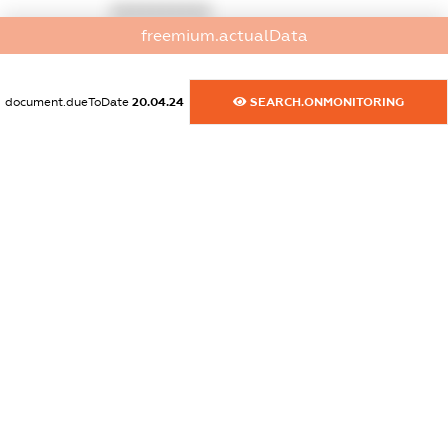
XXXXXXXXXX
freemium.actualData
dossier.commercial_info.activity
XXXXXXXXXX
document.dueToDate
20.04.24
SEARCH.ONMONITORING
freemium.exampleText_1
freemium.exampleText_2
freemium.anonymousPerSearch2
FREEMIUM.DETAILS
FREEMIUM.REGISTER