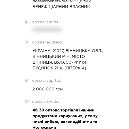
dossier.benefRole:
КІНЦЕВИЙ
БЕНЕФІЦІАРНИЙ ВЛАСНИК
dossier.smida:
XXXXXXXXXX
dossier.address:
УКРАЇНА, 21027, ВІННИЦЬКА ОБЛ.,
ВІННИЦЬКИЙ Р-Н, МІСТО
ВІННИЦЯ, ВУЛ.600-РІЧЧЯ,
БУДИНОК 21 А, (ЛІТЕРА А)
dossier.capital:
2 000 000 грн.
dossier.kveds:
46.38
оптова торгівля іншими
продуктами харчування, у тому
числі рибою, ракоподібними та
молюсками