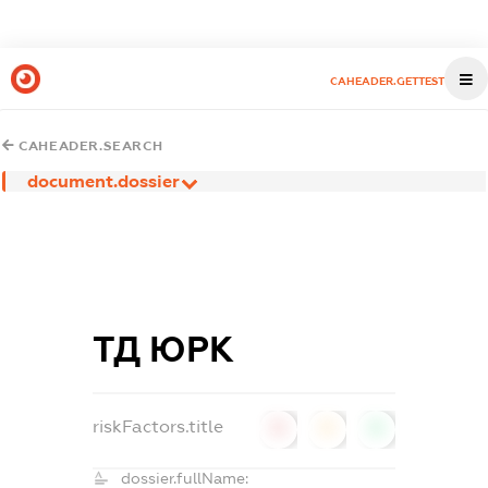
CAHEADER.GETTEST
CAHEADER.SEARCH
document.dossier
ТД ЮРК
riskFactors.title
0
0
0
dossier.fullName: