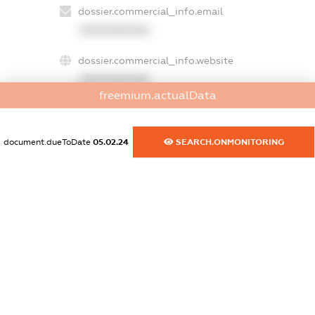
dossier.commercial_info.email
XXXXXXXXXX
dossier.commercial_info.website
XXXXXXXXXX
freemium.actualData
dossier.commercial_info.activity
XXXXXXXXXX
document.dueToDate
05.02.24
SEARCH.ONMONITORING
freemium.exampleText_1
freemium.exampleText_2
freemium.anonymousPerSearch2
FREEMIUM.DETAILS
FREEMIUM.REGISTER