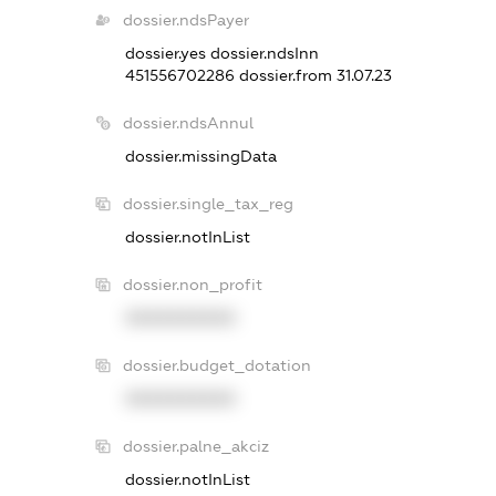
dossier.ndsPayer
dossier.yes
dossier.ndsInn
451556702286
dossier.from 31.07.23
dossier.ndsAnnul
dossier.missingData
dossier.single_tax_reg
dossier.notInList
dossier.non_profit
XXXXXXXXXX
dossier.budget_dotation
XXXXXXXXXX
dossier.palne_akciz
dossier.notInList