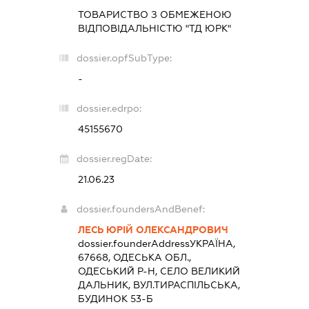
ТОВАРИСТВО З ОБМЕЖЕНОЮ
ВІДПОВІДАЛЬНІСТЮ "ТД ЮРК"
dossier.opfSubType:
-
dossier.edrpo:
45155670
dossier.regDate:
21.06.23
dossier.foundersAndBenef:
ЛЕСЬ ЮРІЙ ОЛЕКСАНДРОВИЧ
dossier.founderAddress
УКРАЇНА,
67668, ОДЕСЬКА ОБЛ.,
ОДЕСЬКИЙ Р-Н, СЕЛО ВЕЛИКИЙ
ДАЛЬНИК, ВУЛ.ТИРАСПІЛЬСЬКА,
БУДИНОК 53-Б