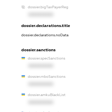
dossier.bigTaxPayerReg
XXXXXXXXXX
dossier.declarations.title
dossier.declarations.noData
dossier.sanctions
dossier.specSanctions
XXXXXXXXXX
dossier.rnboSanctions
XXXXXXXXXX
dossier.amkuBlackList
XXXXXXXXXX