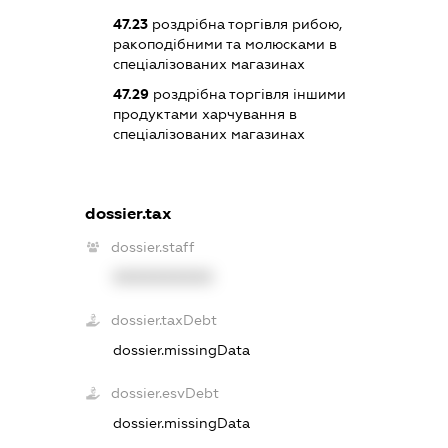
47.23
роздрібна торгівля рибою,
ракоподібними та молюсками в
спеціалізованих магазинах
47.29
роздрібна торгівля іншими
продуктами харчування в
спеціалізованих магазинах
dossier.tax
dossier.staff
XXXXXXXXXX
dossier.taxDebt
dossier.missingData
dossier.esvDebt
dossier.missingData