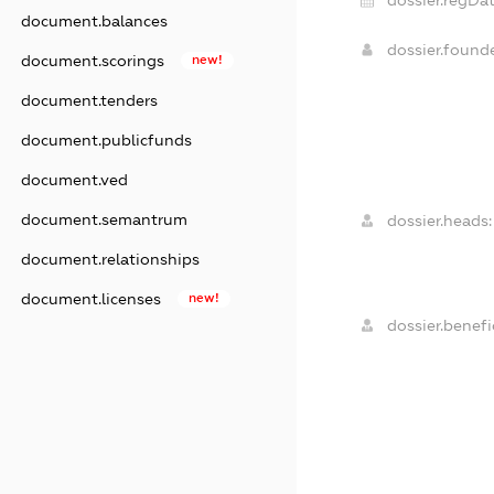
document.balances
dossier.found
document.scorings
new!
document.tenders
document.publicfunds
document.ved
document.semantrum
dossier.heads:
document.relationships
document.licenses
new!
dossier.benefic