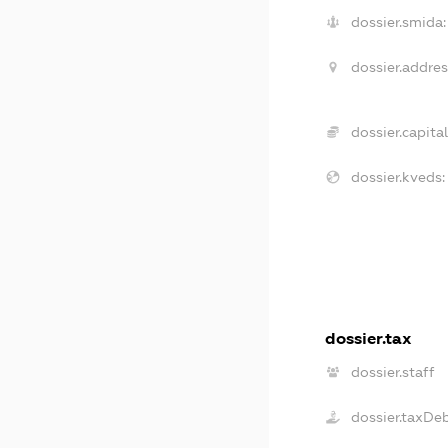
dossier.smida:
dossier.addres
dossier.capital
dossier.kveds:
dossier.tax
dossier.staff
dossier.taxDe