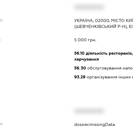
XXXXXXXXXX
s:
УКРАЇНА, 02000, МІСТО КИ
(ШЕВЧЕНКІВСЬКИЙ Р-Н), 
:
5 000 грн.
56.10
діяльність ресторанів
харчування
56.30
обслуговування нап
93.29
організування інших в
XXXXXXXXXX
bt
dossier.missingData