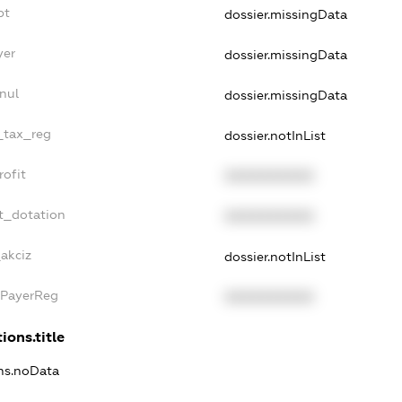
bt
dossier.missingData
yer
dossier.missingData
nul
dossier.missingData
e_tax_reg
dossier.notInList
rofit
XXXXXXXXXX
t_dotation
XXXXXXXXXX
akciz
dossier.notInList
xPayerReg
XXXXXXXXXX
ions.title
ons.noData