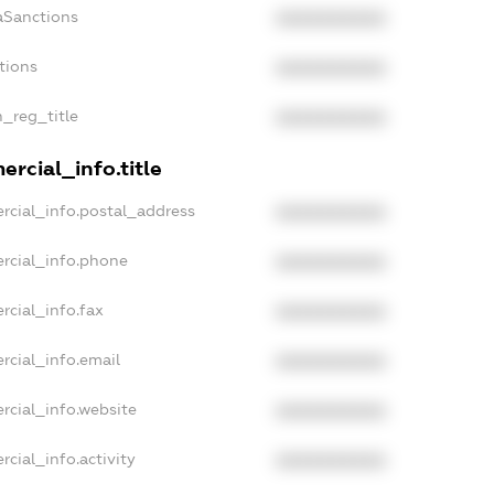
aSanctions
XXXXXXXXXX
tions
XXXXXXXXXX
n_reg_title
XXXXXXXXXX
rcial_info.title
rcial_info.postal_address
XXXXXXXXXX
rcial_info.phone
XXXXXXXXXX
rcial_info.fax
XXXXXXXXXX
rcial_info.email
XXXXXXXXXX
rcial_info.website
XXXXXXXXXX
cial_info.activity
XXXXXXXXXX