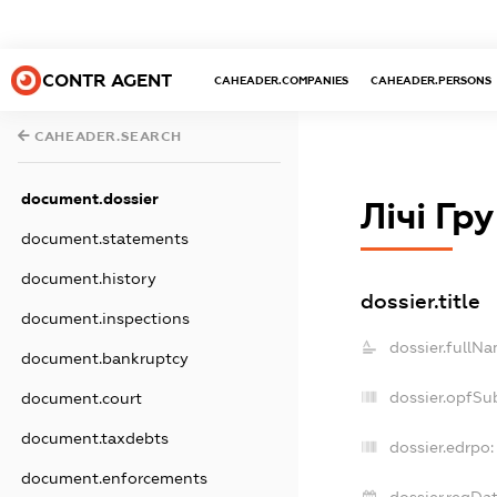
CONTR AGENT
CAHEADER.COMPANIES
CAHEADER.PERSONS
CAHEADER.SEARCH
document.dossier
Лічі Гр
document.statements
document.history
dossier.title
document.inspections
dossier.fullNa
document.bankruptcy
dossier.opfSu
document.court
document.taxdebts
dossier.edrpo:
document.enforcements
dossier.regDat