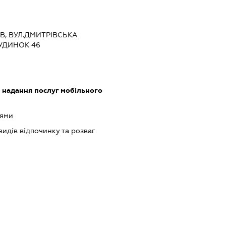
ЇВ, ВУЛ.ДМИТРІВСЬКА
БУДИНОК 46
, надання послуг мобільного
оями
идів відпочинку та розваг