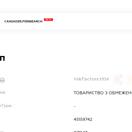
BETA
CAHEADER.PERSSEARCH
уп
riskFactors.title
0
0
me:
ТОВАРИСТВО З ОБМЕЖЕНОЮ
bType:
-
45159742
e: