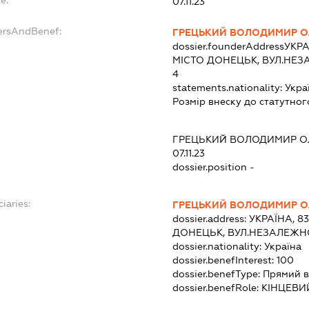
07.11.23
ersAndBenef:
ГРЕЦЬКИЙ ВОЛОДИМИР О
dossier.founderAddress
УКРА
МІСТО ДОНЕЦЬК, ВУЛ.НЕЗ
4
statements.nationality:
Укра
Розмір внеску до статутног
ГРЕЦЬКИЙ ВОЛОДИМИР О
07.11.23
dossier.position -
iaries:
ГРЕЦЬКИЙ ВОЛОДИМИР О
dossier.address:
УКРАЇНА, 8
ДОНЕЦЬК, ВУЛ.НЕЗАЛЕЖНО
dossier.nationality:
Україна
dossier.benefInterest:
100
dossier.benefType:
Прямий в
dossier.benefRole:
КІНЦЕВИ