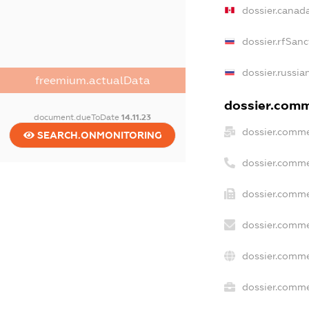
dossier.canad
dossier.rfSanc
dossier.russia
freemium.actualData
dossier.comme
document.dueToDate
14.11.23
dossier.comme
SEARCH.ONMONITORING
dossier.comme
dossier.comme
dossier.comme
dossier.comme
dossier.commer