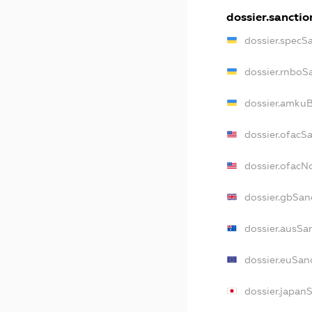
dossier.sanctio
dossier.specS
dossier.rnboS
dossier.amkuB
dossier.ofacS
dossier.ofac
dossier.gbSan
dossier.ausSa
dossier.euSan
dossier.japan