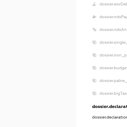
dossier.esvDe
dossier.ndsPa
dossier.ndsAn
dossier.singl
dossier.non_p
dossier.budge
dossier.palne_
dossier.bigTa
dossier.declarat
dossier.declarati