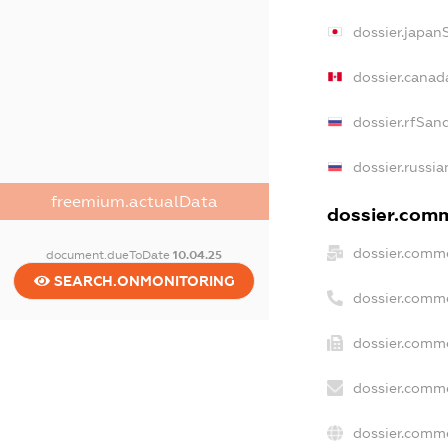
dossier.japan
dossier.canad
dossier.rfSan
dossier.russia
freemium.actualData
dossier.comme
dossier.comme
document.dueToDate
10.04.25
SEARCH.ONMONITORING
dossier.comm
dossier.comme
dossier.comme
dossier.comme