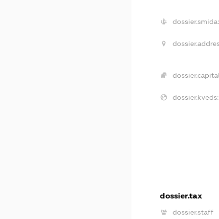
dossier.smida:
dossier.addres
dossier.capital
dossier.kveds:
dossier.tax
dossier.staff