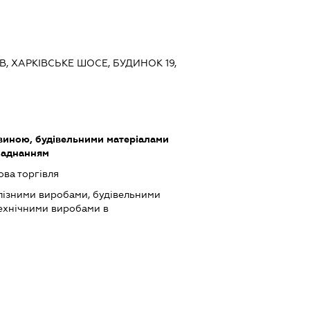
ЇВ, ХАРКІВСЬКЕ ШОСЕ, БУДИНОК 19,
виною, будівельними матеріалами
ладнанням
ова торгівля
лізними виробами, будівельними
технічними виробами в