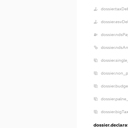
dossier.taxDe
dossier.esvDe
dossier.ndsPa
dossier.ndsA
dossier.singl
dossier.non_p
dossier.budg
dossier.palne
dossier.bigT
dossier.declarat