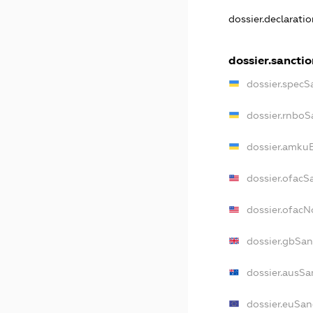
dossier.declarati
dossier.sanctio
dossier.specS
dossier.rnboS
dossier.amkuB
dossier.ofacS
dossier.ofac
dossier.gbSan
dossier.ausSa
dossier.euSan