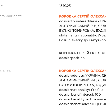
te:
18.10.23
dersAndBenef:
КОРОБКА СЕРГІЙ ОЛЕКС
dossier.founderAddress
УКРА
ЖИТОМИРСЬКИЙ Р-Н, СЕЛО
ВУЛ.ЖИТОМИРСЬКА, БУДИН
statements.nationality:
Укра
Розмір внеску до статутног
КОРОБКА СЕРГІЙ ОЛЕКС
dossier.position -
ciaries:
КОРОБКА СЕРГІЙ ОЛЕКС
dossier.address:
УКРАЇНА, 1
ЖИТОМИРСЬКИЙ Р-Н, СЕЛО
ВУЛ.ЖИТОМИРСЬКА, БУДИН
dossier.nationality:
Україна
dossier.benefInterest:
100
dossier.benefType:
Прямий в
dossier.benefRole:
КІНЦЕВИ