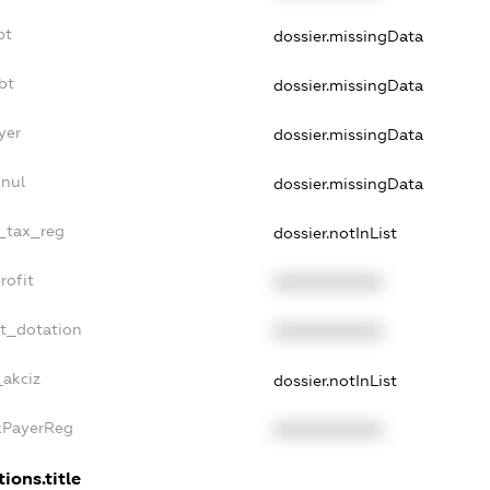
bt
dossier.missingData
bt
dossier.missingData
yer
dossier.missingData
nnul
dossier.missingData
e_tax_reg
dossier.notInList
rofit
XXXXXXXXXX
et_dotation
XXXXXXXXXX
_akciz
dossier.notInList
axPayerReg
XXXXXXXXXX
ions.title