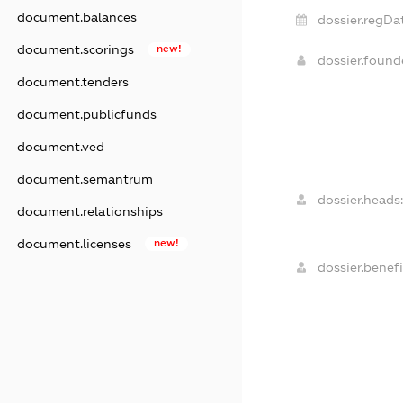
document.balances
dossier.regDa
document.scorings
new!
dossier.foun
document.tenders
document.publicfunds
document.ved
document.semantrum
dossier.heads:
document.relationships
document.licenses
new!
dossier.benefi