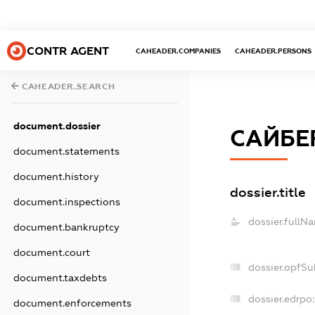
CONTR AGENT
CAHEADER.COMPANIES
CAHEADER.PERSONS
CAHEADER.SEARCH
document.dossier
САЙБЕ
document.statements
document.history
dossier.title
document.inspections
dossier.fullN
document.bankruptcy
document.court
dossier.opfSu
document.taxdebts
dossier.edrpo:
document.enforcements