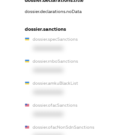
dossier.declarations.title
dossier.declarations.noData
dossier.sanctions
dossier.specSanctions
XXXXXXXXXX
dossier.rnboSanctions
XXXXXXXXXX
dossier.amkuBlackList
XXXXXXXXXX
dossier.ofacSanctions
XXXXXXXXXX
dossier.ofacNonSdnSanctions