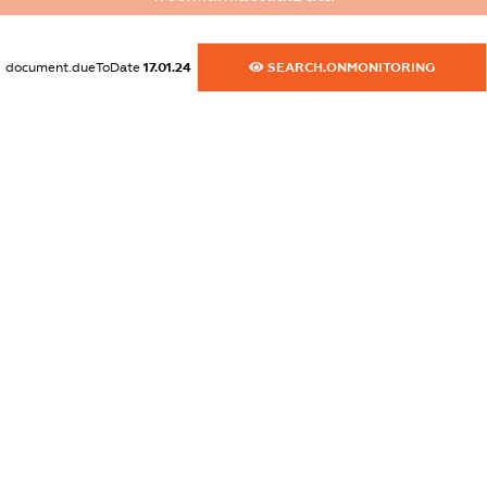
XXXXXXXXXX
dossier.commercial_info.activity
document.dueToDate
17.01.24
SEARCH.ONMONITORING
XXXXXXXXXX
freemium.exampleText_1
freemium.exampleText_2
freemium.anonymousPerSearch2
FREEMIUM.DETAILS
FREEMIUM.REGISTER