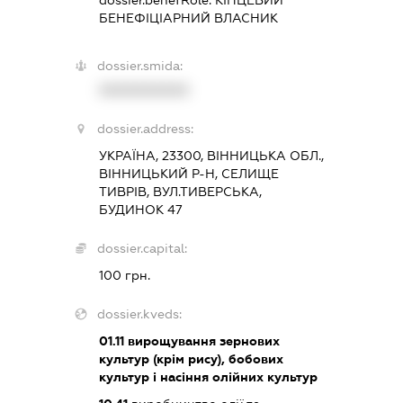
dossier.benefRole:
КІНЦЕВИЙ
БЕНЕФІЦІАРНИЙ ВЛАСНИК
dossier.smida:
XXXXXXXXXX
dossier.address:
УКРАЇНА, 23300, ВІННИЦЬКА ОБЛ.,
ВІННИЦЬКИЙ Р-Н, СЕЛИЩЕ
ТИВРІВ, ВУЛ.ТИВЕРСЬКА,
БУДИНОК 47
dossier.capital:
100 грн.
dossier.kveds:
01.11
вирощування зернових
культур (крім рису), бобових
культур і насіння олійних культур