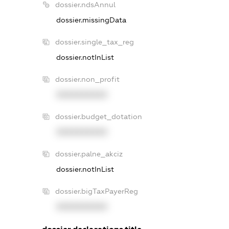
dossier.ndsAnnul
dossier.missingData
dossier.single_tax_reg
dossier.notInList
dossier.non_profit
XXXXXXXXXX
dossier.budget_dotation
XXXXXXXXXX
dossier.palne_akciz
dossier.notInList
dossier.bigTaxPayerReg
XXXXXXXXXX