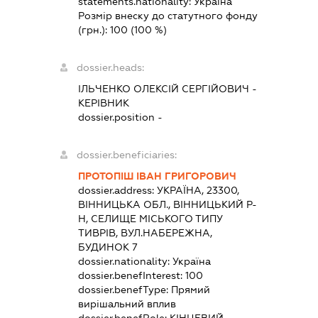
statements.nationality:
Україна
Розмір внеску до статутного фонду
(грн.):
100
(100 %)
dossier.heads:
ІЛЬЧЕНКО ОЛЕКСІЙ СЕРГІЙОВИЧ
-
КЕРІВНИК
dossier.position -
dossier.beneficiaries:
ПРОТОПІШ ІВАН ГРИГОРОВИЧ
dossier.address:
УКРАЇНА, 23300,
ВІННИЦЬКА ОБЛ., ВІННИЦЬКИЙ Р-
Н, СЕЛИЩЕ МІСЬКОГО ТИПУ
ТИВРІВ, ВУЛ.НАБЕРЕЖНА,
БУДИНОК 7
dossier.nationality:
Україна
dossier.benefInterest:
100
dossier.benefType:
Прямий
вирішальний вплив