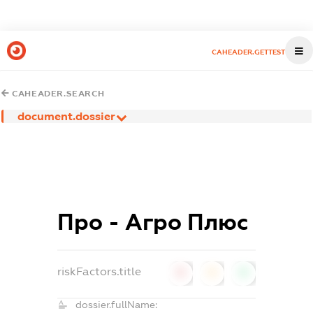
CAHEADER.GETTEST
CAHEADER.SEARCH
document.dossier
Про - Агро Плюс
riskFactors.title
0
0
0
dossier.fullName: