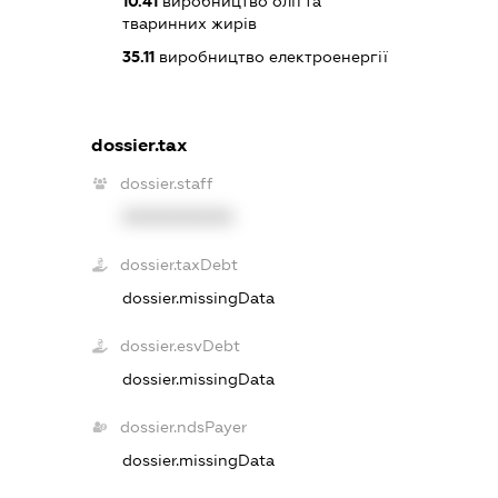
10.41
виробництво олії та
тваринних жирів
35.11
виробництво електроенергії
dossier.tax
dossier.staff
XXXXXXXXXX
dossier.taxDebt
dossier.missingData
dossier.esvDebt
dossier.missingData
dossier.ndsPayer
dossier.missingData