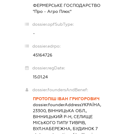
ФЕРМЕРСЬКЕ ГОСПОДАРСТВО
"Про - Агро Плюс"
dossier.opfSubType:
-
dossier.edrpo:
45164726
dossier.regDate:
15.01.24
dossier.foundersAndBenef:
ПРОТОПІШ ІВАН ГРИГОРОВИЧ
dossier.founderAddress
УКРАЇНА,
23300, ВІННИЦЬКА ОБЛ.,
ВІННИЦЬКИЙ Р-Н, СЕЛИЩЕ
МІСЬКОГО ТИПУ ТИВРІВ,
ВУЛ.НАБЕРЕЖНА, БУДИНОК 7