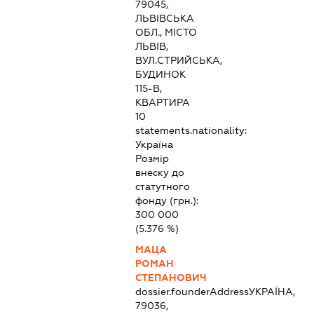
79045,
ЛЬВІВСЬКА
ОБЛ., МІСТО
ЛЬВІВ,
ВУЛ.СТРИЙСЬКА,
БУДИНОК
115-В,
КВАРТИРА
10
statements.nationality:
Україна
Розмір
внеску до
статутного
фонду (грн.):
300 000
(5.376 %)
МАЦА
РОМАН
СТЕПАНОВИЧ
dossier.founderAddress
УКРАЇНА,
79036,