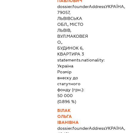
ПАВЛОВИЧ
dossier.founderAddress
УКРАЇНА,
79057,
ЛЬВІВСЬКА
ОБЛ., МІСТО
ЛЬВІВ,
ВУЛ.МАКОВЕЯ
О.,
БУДИНОК 6,
КВАРТИРА 3
statements.nationality:
Україна
Розмір
внеску до
статутного
фонду (грн.):
50 000
(0.896 %)
БІЛАК
ОЛЬГА
ІВАНІВНА
dossier.founderAddress
УКРАЇНА,