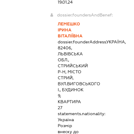
19.01.24
dossier.foundersAndBenef:
ЛЕМЕШКО
ІРИНА
ВІТАЛІЇВНА
dossier.founderAddress
УКРАЇНА,
82406,
ЛЬВІВСЬКА
ОБЛ.,
СТРИЙСЬКИЙ
Р-Н, МІСТО
СТРИЙ,
ВУЛ.ВИГОВСЬКОГО
І., БУДИНОК
9,
КВАРТИРА
27
statements.nationality:
Україна
Розмір
внеску до