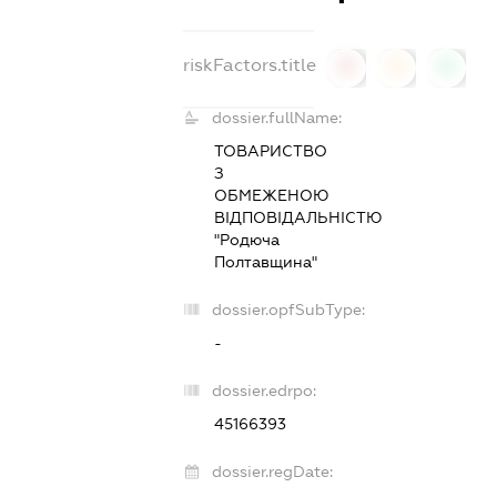
riskFactors.title
0
0
0
dossier.fullName:
ТОВАРИСТВО
З
ОБМЕЖЕНОЮ
ВІДПОВІДАЛЬНІСТЮ
"Родюча
Полтавщина"
dossier.opfSubType:
-
dossier.edrpo:
45166393
dossier.regDate: