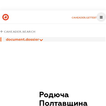
CAHEADER.GETTEST
CAHEADER.SEARCH
document.dossier
Родюча
Полтавщина