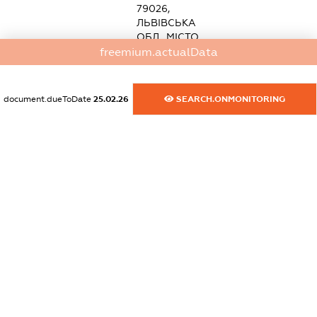
79026,
ЛЬВІВСЬКА
ОБЛ., МІСТО
ЛЬВІВ,
freemium.actualData
ВУЛ.ЛАЗАРЕНКА
Є.
АКАДЕМІКА,
document.dueToDate
25.02.26
SEARCH.ONMONITORING
БУДИНОК
38,
КВАРТИРА 3
statements.nationality:
Україна
Розмір
внеску до
статутного
фонду (грн.):
400 000
(7.168 %)
БОГАТИРЬОВА
ОЛЕНА
ЯРОСЛАВІВНА
dossier.founderAddress
УКРАЇНА,