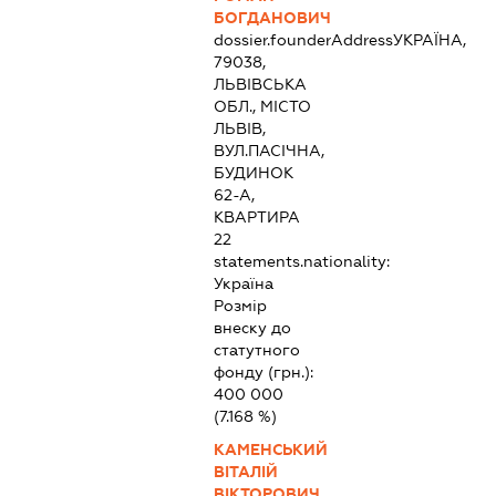
БОГДАНОВИЧ
dossier.founderAddress
УКРАЇНА,
79038,
ЛЬВІВСЬКА
ОБЛ., МІСТО
ЛЬВІВ,
ВУЛ.ПАСІЧНА,
БУДИНОК
62-А,
КВАРТИРА
22
statements.nationality:
Україна
Розмір
внеску до
статутного
фонду (грн.):
400 000
(7.168 %)
КАМЕНСЬКИЙ
ВІТАЛІЙ
ВІКТОРОВИЧ