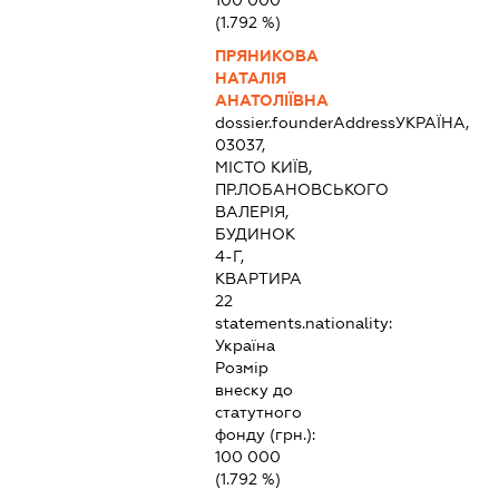
100 000
(1.792 %)
ПРЯНИКОВА
НАТАЛІЯ
АНАТОЛІЇВНА
dossier.founderAddress
УКРАЇНА,
03037,
МІСТО КИЇВ,
ПР.ЛОБАНОВСЬКОГО
ВАЛЕРІЯ,
БУДИНОК
4-Г,
КВАРТИРА
22
statements.nationality:
Україна
Розмір
внеску до
статутного
фонду (грн.):
100 000
(1.792 %)