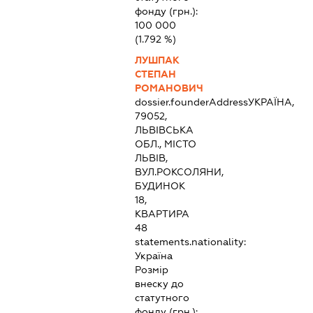
фонду (грн.):
100 000
(1.792 %)
ЛУШПАК
СТЕПАН
РОМАНОВИЧ
dossier.founderAddress
УКРАЇНА,
79052,
ЛЬВІВСЬКА
ОБЛ., МІСТО
ЛЬВІВ,
ВУЛ.РОКСОЛЯНИ,
БУДИНОК
18,
КВАРТИРА
48
statements.nationality:
Україна
Розмір
внеску до
статутного
фонду (грн.):