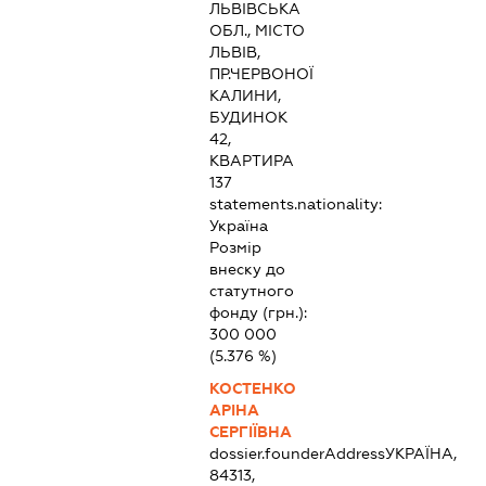
ЛЬВІВСЬКА
ОБЛ., МІСТО
ЛЬВІВ,
ПР.ЧЕРВОНОЇ
КАЛИНИ,
БУДИНОК
42,
КВАРТИРА
137
statements.nationality:
Україна
Розмір
внеску до
статутного
фонду (грн.):
300 000
(5.376 %)
КОСТЕНКО
АРІНА
СЕРГІЇВНА
dossier.founderAddress
УКРАЇНА,
84313,