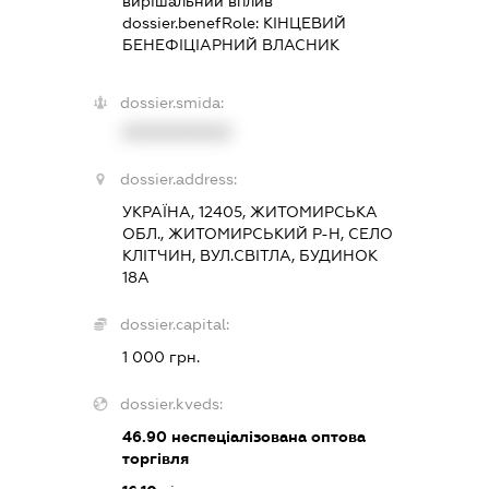
вирішальний вплив
dossier.benefRole:
КІНЦЕВИЙ
БЕНЕФІЦІАРНИЙ ВЛАСНИК
dossier.smida:
XXXXXXXXXX
dossier.address:
УКРАЇНА, 12405, ЖИТОМИРСЬКА
ОБЛ., ЖИТОМИРСЬКИЙ Р-Н, СЕЛО
КЛІТЧИН, ВУЛ.СВІТЛА, БУДИНОК
18А
dossier.capital:
1 000 грн.
dossier.kveds:
46.90
неспеціалізована оптова
торгівля