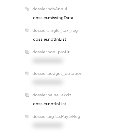
dossier.ndsAnnul
dossier.missingData
dossier.single_tax_reg
dossier.notInList
dossier.non_profit
XXXXXXXXXX
dossier.budget_dotation
XXXXXXXXXX
dossier.palne_akciz
dossier.notInList
dossier.bigTaxPayerReg
XXXXXXXXXX