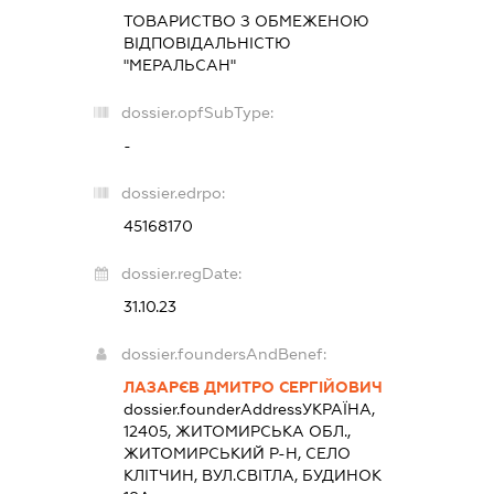
ТОВАРИСТВО З ОБМЕЖЕНОЮ
ВІДПОВІДАЛЬНІСТЮ
"МЕРАЛЬСАН"
dossier.opfSubType:
-
dossier.edrpo:
45168170
dossier.regDate:
31.10.23
dossier.foundersAndBenef:
ЛАЗАРЄВ ДМИТРО СЕРГІЙОВИЧ
dossier.founderAddress
УКРАЇНА,
12405, ЖИТОМИРСЬКА ОБЛ.,
ЖИТОМИРСЬКИЙ Р-Н, СЕЛО
КЛІТЧИН, ВУЛ.СВІТЛА, БУДИНОК