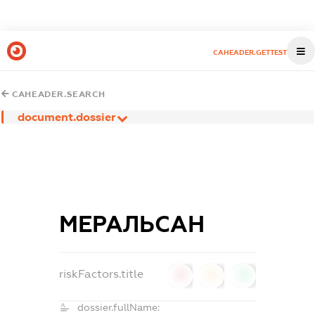
CAHEADER.GETTEST
CAHEADER.SEARCH
document.dossier
МЕРАЛЬСАН
riskFactors.title
0
0
0
dossier.fullName: