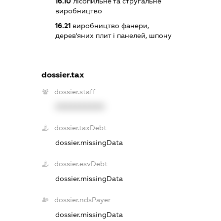
16.10
лісопильне та стругальне
виробництво
16.21
виробництво фанери,
дерев'яних плит і панелей, шпону
dossier.tax
dossier.staff
XXXXXXXXXX
dossier.taxDebt
dossier.missingData
dossier.esvDebt
dossier.missingData
dossier.ndsPayer
dossier.missingData