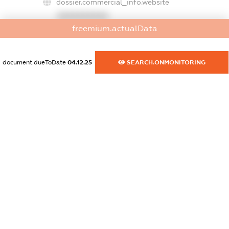
dossier.commercial_info.website
XXXXXXXXXX
freemium.actualData
dossier.commercial_info.activity
XXXXXXXXXX
document.dueToDate
04.12.25
SEARCH.ONMONITORING
freemium.exampleText_1
freemium.exampleText_2
freemium.anonymousPerSearch2
FREEMIUM.DETAILS
FREEMIUM.REGISTER