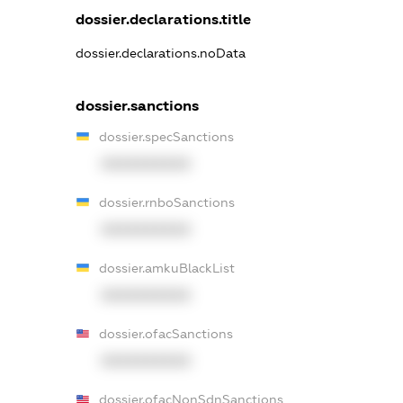
dossier.declarations.title
dossier.declarations.noData
dossier.sanctions
dossier.specSanctions
XXXXXXXXXX
dossier.rnboSanctions
XXXXXXXXXX
dossier.amkuBlackList
XXXXXXXXXX
dossier.ofacSanctions
XXXXXXXXXX
dossier.ofacNonSdnSanctions