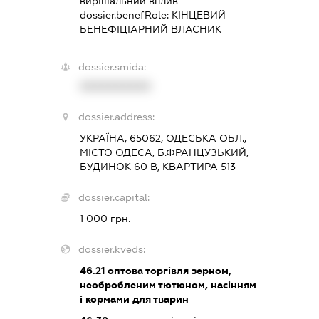
вирішальний вплив
dossier.benefRole:
КІНЦЕВИЙ
БЕНЕФІЦІАРНИЙ ВЛАСНИК
dossier.smida:
XXXXXXXXXX
dossier.address:
УКРАЇНА, 65062, ОДЕСЬКА ОБЛ.,
МІСТО ОДЕСА, Б.ФРАНЦУЗЬКИЙ,
БУДИНОК 60 В, КВАРТИРА 513
dossier.capital:
1 000 грн.
dossier.kveds:
46.21
оптова торгівля зерном,
необробленим тютюном, насінням
і кормами для тварин