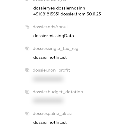
dossier.yes
dossier.ndsInn
451681815531
dossier.from 30.11.23
dossier.ndsAnnul
dossier.missingData
dossier.single_tax_reg
dossier.notInList
dossier.non_profit
XXXXXXXXXX
dossier.budget_dotation
XXXXXXXXXX
dossier.palne_akciz
dossier.notInList