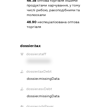
46.38
оптова торгівля іншими
продуктами харчування, у тому
числі рибою, ракоподібними та
молюсками
46.90
неспеціалізована оптова
торгівля
dossier.tax
dossier.staff
XXXXXXXXXX
dossier.taxDebt
dossier.missingData
dossier.esvDebt
dossier.missingData
dossier.ndsPayer