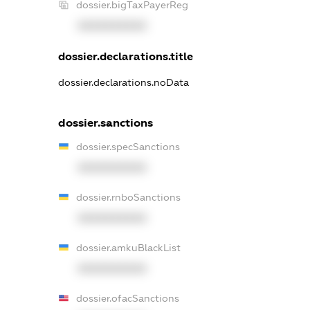
dossier.bigTaxPayerReg
XXXXXXXXXX
dossier.declarations.title
dossier.declarations.noData
dossier.sanctions
dossier.specSanctions
XXXXXXXXXX
dossier.rnboSanctions
XXXXXXXXXX
dossier.amkuBlackList
XXXXXXXXXX
dossier.ofacSanctions