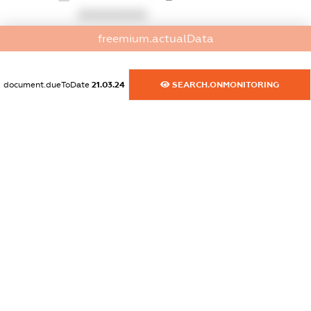
XXXXXXXXXX
freemium.actualData
dossier.commercial_info.website
XXXXXXXXXX
document.dueToDate
21.03.24
SEARCH.ONMONITORING
dossier.commercial_info.activity
XXXXXXXXXX
freemium.exampleText_1
freemium.exampleText_2
freemium.anonymousPerSearch2
FREEMIUM.DETAILS
FREEMIUM.REGISTER