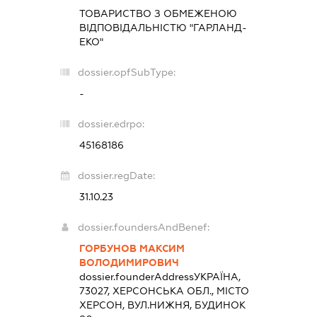
ТОВАРИСТВО З ОБМЕЖЕНОЮ
ВІДПОВІДАЛЬНІСТЮ "ГАРЛАНД-
ЕКО"
dossier.opfSubType:
-
dossier.edrpo:
45168186
dossier.regDate:
31.10.23
dossier.foundersAndBenef:
ГОРБУНОВ МАКСИМ
ВОЛОДИМИРОВИЧ
dossier.founderAddress
УКРАЇНА,
73027, ХЕРСОНСЬКА ОБЛ., МІСТО
ХЕРСОН, ВУЛ.НИЖНЯ, БУДИНОК