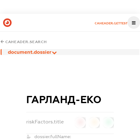
CAHEADER.GETTEST
CAHEADER.SEARCH
document.dossier
ГАРЛАНД-ЕКО
riskFactors.title
0
0
0
dossier.fullName: