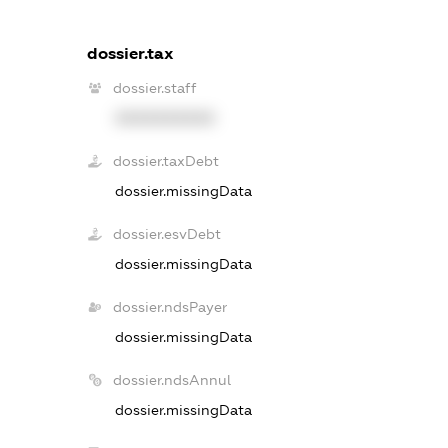
dossier.tax
dossier.staff
XXXXXXXXXX
dossier.taxDebt
dossier.missingData
dossier.esvDebt
dossier.missingData
dossier.ndsPayer
dossier.missingData
dossier.ndsAnnul
dossier.missingData