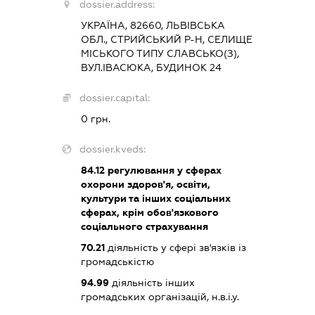
dossier.address:
УКРАЇНА, 82660, ЛЬВІВСЬКА
ОБЛ., СТРИЙСЬКИЙ Р-Н, СЕЛИЩЕ
МІСЬКОГО ТИПУ СЛАВСЬКО(З),
ВУЛ.ІВАСЮКА, БУДИНОК 24
dossier.capital:
0 грн.
dossier.kveds:
84.12
регулювання у сферах
охорони здоров'я, освіти,
культури та інших соціальних
сферах, крім обов'язкового
соціального страхування
70.21
діяльність у сфері зв'язків із
громадськістю
94.99
діяльність інших
громадських організацій, н.в.і.у.