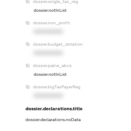
dossier.single_tax_reg
dossier.notInList
dossier.non_profit
XXXXXXXXXX
dossier.budget_dotation
XXXXXXXXXX
dossier.palne_akciz
dossier.notInList
dossier.bigTaxPayerReg
XXXXXXXXXX
dossier.declarations.title
dossier.declarations.noData