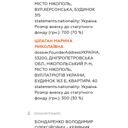
МІСТО НІКОПОЛЬ,
ВУЛ.ХЕРСОНСЬКА, БУДИНОК
315
statements.nationality:
Україна
Розмір внеску до статутного
фонду (грн.):
700
(70 %)
ШЛАГАН МАРИНА
МИКОЛАЇВНА
dossier.founderAddress
УКРАЇНА,
53200, ДНІПРОПЕТРОВСЬКА
ОБЛ., НІКОПОЛЬСЬКИЙ Р-Н,
МІСТО НІКОПОЛЬ,
ВУЛ.ПАТРІОТІВ УКРАЇНИ,
БУДИНОК 163 Б, КВАРТИРА 40
statements.nationality:
Україна
Розмір внеску до статутного
фонду (грн.):
300
(30 %)
dossier.heads:
БОНДАРЕНКО ВОЛОДИМИР
ОЛЕКСІЙОВИЧ
-
КЕРІВНИК