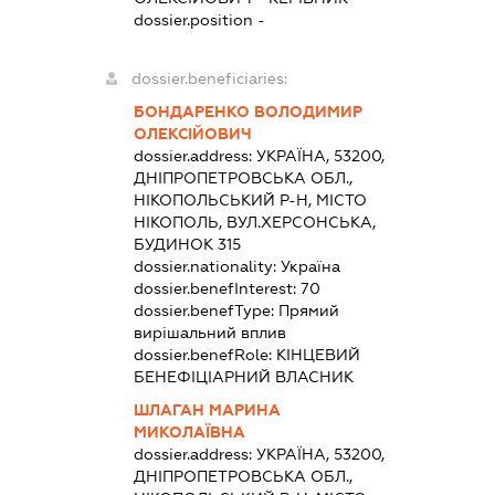
dossier.position -
dossier.beneficiaries:
БОНДАРЕНКО ВОЛОДИМИР
ОЛЕКСІЙОВИЧ
dossier.address:
УКРАЇНА, 53200,
ДНІПРОПЕТРОВСЬКА ОБЛ.,
НІКОПОЛЬСЬКИЙ Р-Н, МІСТО
НІКОПОЛЬ, ВУЛ.ХЕРСОНСЬКА,
БУДИНОК 315
dossier.nationality:
Україна
dossier.benefInterest:
70
dossier.benefType:
Прямий
вирішальний вплив
dossier.benefRole:
КІНЦЕВИЙ
БЕНЕФІЦІАРНИЙ ВЛАСНИК
ШЛАГАН МАРИНА
МИКОЛАЇВНА
dossier.address:
УКРАЇНА, 53200,
ДНІПРОПЕТРОВСЬКА ОБЛ.,