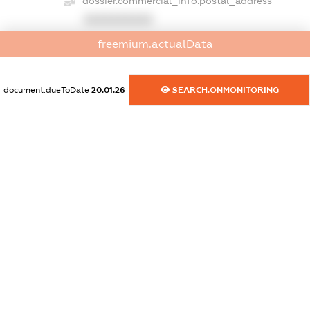
dossier.commercial_info.postal_address
XXXXXXXXXX
freemium.actualData
dossier.commercial_info.phone
XXXXXXXXXX
document.dueToDate
20.01.26
SEARCH.ONMONITORING
dossier.commercial_info.fax
XXXXXXXXXX
dossier.commercial_info.email
XXXXXXXXXX
dossier.commercial_info.website
XXXXXXXXXX
dossier.commercial_info.activity
XXXXXXXXXX