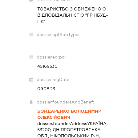
ТОВАРИСТВО З ОБМЕЖЕНОЮ
ВІДПОВІДАЛЬНІСТЮ "ГРІНБУД-
НК"
dossier.opfSubType:
-
dossier.edrpo:
45169530
dossier.regDate:
09.08.23
dossier.foundersAndBenef:
БОНДАРЕНКО ВОЛОДИМИР
ОЛЕКСІЙОВИЧ
dossier.founderAddress
УКРАЇНА,
53200, ДНІПРОПЕТРОВСЬКА
ОБЛ., НІКОПОЛЬСЬКИЙ Р-Н,