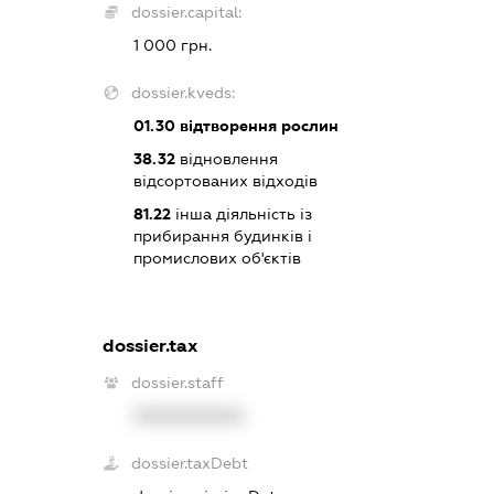
dossier.capital:
1 000 грн.
dossier.kveds:
01.30
відтворення рослин
38.32
відновлення
відсортованих відходів
81.22
інша діяльність із
прибирання будинків і
промислових об'єктів
dossier.tax
dossier.staff
XXXXXXXXXX
dossier.taxDebt