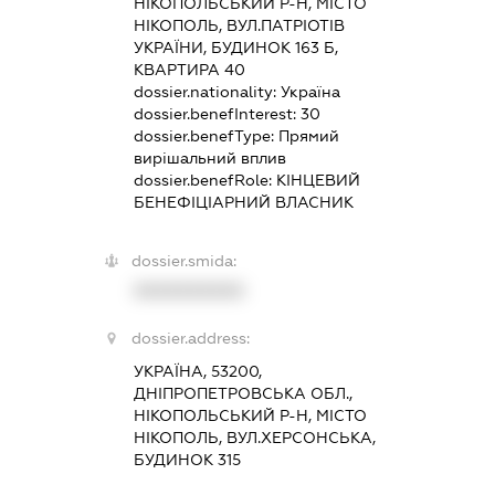
НІКОПОЛЬСЬКИЙ Р-Н, МІСТО
НІКОПОЛЬ, ВУЛ.ПАТРІОТІВ
УКРАЇНИ, БУДИНОК 163 Б,
КВАРТИРА 40
dossier.nationality:
Україна
dossier.benefInterest:
30
dossier.benefType:
Прямий
вирішальний вплив
dossier.benefRole:
КІНЦЕВИЙ
БЕНЕФІЦІАРНИЙ ВЛАСНИК
dossier.smida:
XXXXXXXXXX
dossier.address:
УКРАЇНА, 53200,
ДНІПРОПЕТРОВСЬКА ОБЛ.,
НІКОПОЛЬСЬКИЙ Р-Н, МІСТО
НІКОПОЛЬ, ВУЛ.ХЕРСОНСЬКА,
БУДИНОК 315