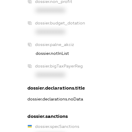
dossier.non_profit
XXXXXXXXXX
dossier.budget_dotation
XXXXXXXXXX
dossier.palne_akciz
dossier.notInList
dossier.bigTaxPayerReg
XXXXXXXXXX
dossier.declarations.title
dossier.declarations.noData
dossier.sanctions
dossier.specSanctions