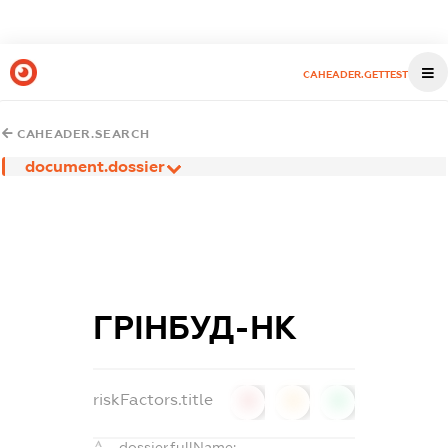
CAHEADER.GETTEST
CAHEADER.SEARCH
document.dossier
ГРІНБУД-НК
riskFactors.title
0
0
0
dossier.fullName: