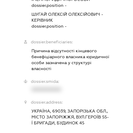
dossier.position -
ШУГАЙ ОЛЕКСІЙ ОЛЕКСІЙОВИЧ
-
КЕРІВНИК
dossier.position -
dossier.beneficiaries:
Причина відсутності кінцевого
бенефіціарного власника юридичної
особи зазначена у структурі
власності
dossier.smida:
XXXXXXXXXX
dossier.address:
УКРАЇНА, 69039, ЗАПОРІЗЬКА ОБЛ.,
МІСТО ЗАПОРІЖЖЯ, ВУЛ.ГЕРОЇВ 55-
Ї БРИГАДИ, БУДИНОК 45