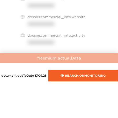
XXXXXXXXXX
dossier.commercial_info.website
XXXXXXXXXX
dossier.commercial_info.activity
XXXXXXXXXX
freemium.actualData
freemium.exampleText_1
freemium.exampleText_2
freemium.anonymousPerSearch2
document.dueToDate
17.09.25
SEARCH.ONMONITORING
FREEMIUM.DETAILS
FREEMIUM.REGISTER