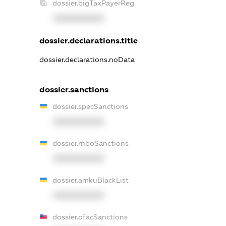
dossier.bigTaxPayerReg
XXXXXXXXXX
dossier.declarations.title
dossier.declarations.noData
dossier.sanctions
dossier.specSanctions
XXXXXXXXXX
dossier.rnboSanctions
XXXXXXXXXX
dossier.amkuBlackList
XXXXXXXXXX
dossier.ofacSanctions