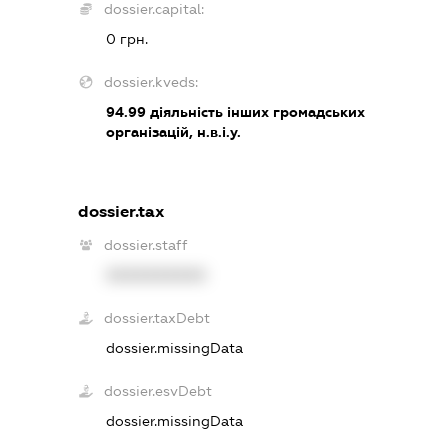
dossier.capital:
0 грн.
dossier.kveds:
94.99
діяльність інших громадських
організацій, н.в.і.у.
dossier.tax
dossier.staff
XXXXXXXXXX
dossier.taxDebt
dossier.missingData
dossier.esvDebt
dossier.missingData