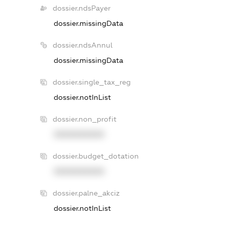
dossier.ndsPayer
dossier.missingData
dossier.ndsAnnul
dossier.missingData
dossier.single_tax_reg
dossier.notInList
dossier.non_profit
XXXXXXXXXX
dossier.budget_dotation
XXXXXXXXXX
dossier.palne_akciz
dossier.notInList