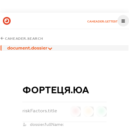
CAHEADER.GETTEST
CAHEADER.SEARCH
document.dossier
ФОРТЕЦЯ.ЮА
riskFactors.title
0
0
0
dossier.fullName: