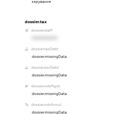
керування
dossier.tax
dossier.staff
XXXXXXXXXX
dossier.taxDebt
dossier.missingData
dossier.esvDebt
dossier.missingData
dossier.ndsPayer
dossier.missingData
dossier.ndsAnnul
dossier.missingData