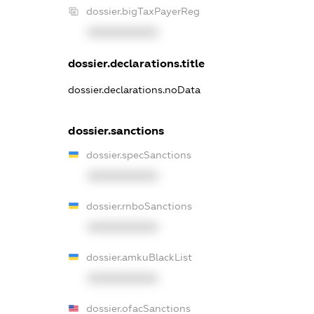
dossier.bigTaxPayerReg
XXXXXXXXXX
dossier.declarations.title
dossier.declarations.noData
dossier.sanctions
dossier.specSanctions
XXXXXXXXXX
dossier.rnboSanctions
XXXXXXXXXX
dossier.amkuBlackList
XXXXXXXXXX
dossier.ofacSanctions