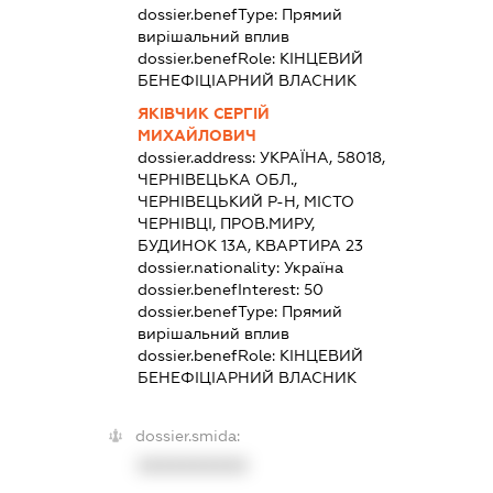
dossier.benefType:
Прямий
вирішальний вплив
dossier.benefRole:
КІНЦЕВИЙ
БЕНЕФІЦІАРНИЙ ВЛАСНИК
ЯКІВЧИК СЕРГІЙ
МИХАЙЛОВИЧ
dossier.address:
УКРАЇНА, 58018,
ЧЕРНІВЕЦЬКА ОБЛ.,
ЧЕРНІВЕЦЬКИЙ Р-Н, МІСТО
ЧЕРНІВЦІ, ПРОВ.МИРУ,
БУДИНОК 13А, КВАРТИРА 23
dossier.nationality:
Україна
dossier.benefInterest:
50
dossier.benefType:
Прямий
вирішальний вплив
dossier.benefRole:
КІНЦЕВИЙ
БЕНЕФІЦІАРНИЙ ВЛАСНИК
dossier.smida:
XXXXXXXXXX