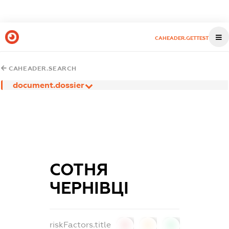
CAHEADER.GETTEST
CAHEADER.SEARCH
document.dossier
СОТНЯ
ЧЕРНІВЦІ
riskFactors.title
0
0
0