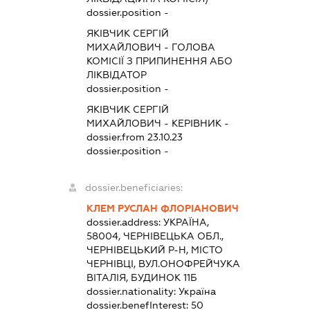
dossier.position -
ЯКІВЧИК СЕРГІЙ
МИХАЙЛОВИЧ
-
ГОЛОВА
КОМІСІЇ З ПРИПИНЕННЯ АБО
ЛІКВІДАТОР
dossier.position -
ЯКІВЧИК СЕРГІЙ
МИХАЙЛОВИЧ
-
КЕРІВНИК
-
dossier.from 23.10.23
dossier.position -
dossier.beneficiaries:
КЛЕМ РУСЛАН ФЛОРІАНОВИЧ
dossier.address:
УКРАЇНА,
58004, ЧЕРНІВЕЦЬКА ОБЛ.,
ЧЕРНІВЕЦЬКИЙ Р-Н, МІСТО
ЧЕРНІВЦІ, ВУЛ.ОНОФРЕЙЧУКА
ВІТАЛІЯ, БУДИНОК 11Б
dossier.nationality:
Україна
dossier.benefInterest:
50