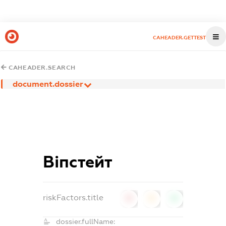
CAHEADER.GETTEST
CAHEADER.SEARCH
document.dossier
Віпстейт
riskFactors.title
0
0
0
dossier.fullName: