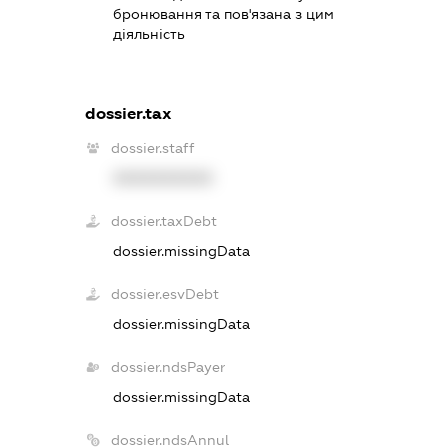
бронювання та пов'язана з цим
діяльність
dossier.tax
dossier.staff
XXXXXXXXXX
dossier.taxDebt
dossier.missingData
dossier.esvDebt
dossier.missingData
dossier.ndsPayer
dossier.missingData
dossier.ndsAnnul