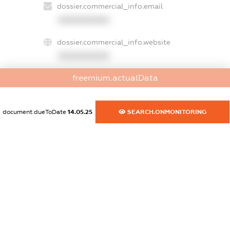
dossier.commercial_info.email
XXXXXXXXXX
dossier.commercial_info.website
XXXXXXXXXX
freemium.actualData
dossier.commercial_info.activity
XXXXXXXXXX
document.dueToDate
14.05.25
SEARCH.ONMONITORING
freemium.exampleText_1
freemium.exampleText_2
freemium.anonymousPerSearch2
FREEMIUM.DETAILS
FREEMIUM.REGISTER