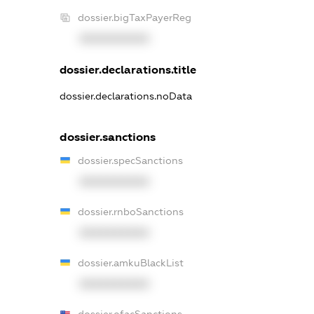
dossier.bigTaxPayerReg
XXXXXXXXXX
dossier.declarations.title
dossier.declarations.noData
dossier.sanctions
dossier.specSanctions
XXXXXXXXXX
dossier.rnboSanctions
XXXXXXXXXX
dossier.amkuBlackList
XXXXXXXXXX