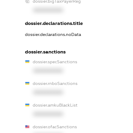
dossier.bigTaxPayerReg
XXXXXXXXXX
dossier.declarations.title
dossier.declarations.noData
dossier.sanctions
dossier.specSanctions
XXXXXXXXXX
dossier.rnboSanctions
XXXXXXXXXX
dossier.amkuBlackList
XXXXXXXXXX
dossier.ofacSanctions