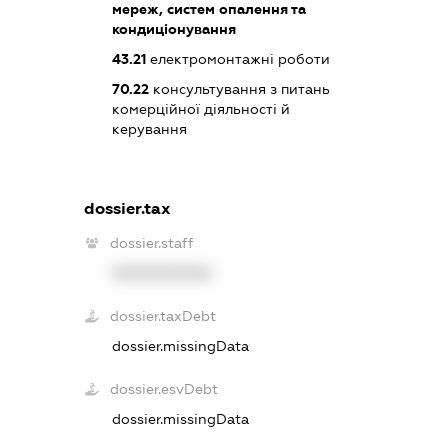
мереж, систем опалення та
кондиціонування
43.21
електромонтажні роботи
70.22
консультування з питань
комерційної діяльності й
керування
dossier.tax
dossier.staff
XXXXXXXXXX
dossier.taxDebt
dossier.missingData
dossier.esvDebt
dossier.missingData