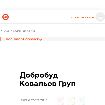
CAHEADER.GETTEST
CAHEADER.SEARCH
document.dossier
Добробуд
Ковальов Груп
riskFactors.title
0
0
0