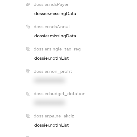
dossier.ndsPayer
dossier.missingData
dossier.ndsAnnul
dossier.missingData
dossier.single_tax_reg
dossier.notInList
dossier.non_profit
XXXXXXXXXX
dossier.budget_dotation
XXXXXXXXXX
dossier.palne_akciz
dossier.notInList