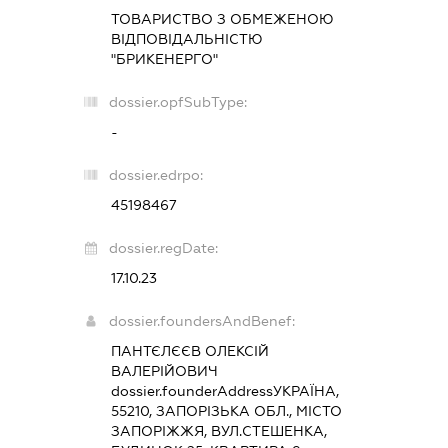
ТОВАРИСТВО З ОБМЕЖЕНОЮ
ВІДПОВІДАЛЬНІСТЮ
"БРИКЕНЕРГО"
dossier.opfSubType:
-
dossier.edrpo:
45198467
dossier.regDate:
17.10.23
dossier.foundersAndBenef:
ПАНТЄЛЄЄВ ОЛЕКСІЙ
ВАЛЕРІЙОВИЧ
dossier.founderAddress
УКРАЇНА,
55210, ЗАПОРІЗЬКА ОБЛ., МІСТО
ЗАПОРІЖЖЯ, ВУЛ.СТЕШЕНКА,