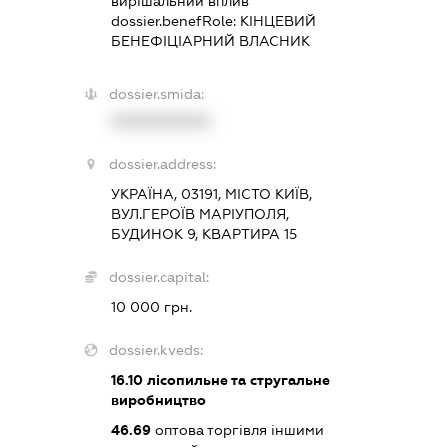
вирішальний вплив
dossier.benefRole:
КІНЦЕВИЙ
БЕНЕФІЦІАРНИЙ ВЛАСНИК
dossier.smida:
XXXXXXXXXX
dossier.address:
УКРАЇНА, 03191, МІСТО КИЇВ,
ВУЛ.ГЕРОЇВ МАРІУПОЛЯ,
БУДИНОК 9, КВАРТИРА 15
dossier.capital:
10 000 грн.
dossier.kveds:
16.10
лісопильне та стругальне
виробництво
46.69
оптова торгівля іншими