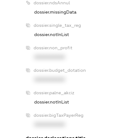
dossier.ndsAnnul
dossier.missingData
dossier.single_tax_reg
dossier.notInList
dossier.non_profit
XXXXXXXXXX
dossier.budget_dotation
XXXXXXXXXX
dossier.palne_akciz
dossier.notInList
dossier.bigTaxPayerReg
XXXXXXXXXX