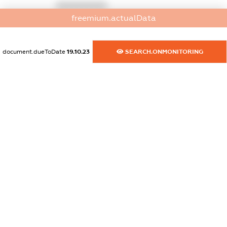
XXXXXXXXXX
freemium.actualData
dossier.commercial_info.activity
XXXXXXXXXX
document.dueToDate
19.10.23
SEARCH.ONMONITORING
freemium.exampleText_1
freemium.exampleText_2
freemium.anonymousPerSearch2
FREEMIUM.DETAILS
FREEMIUM.REGISTER