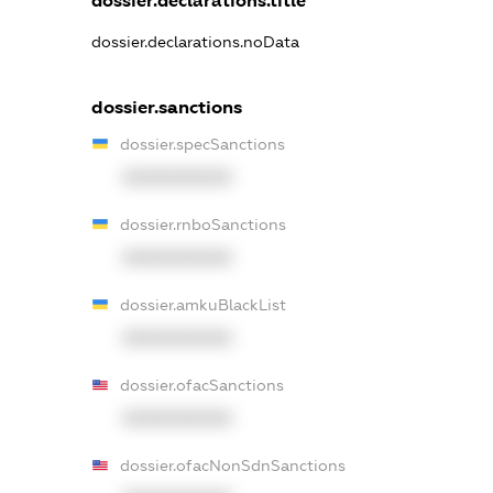
dossier.declarations.title
dossier.declarations.noData
dossier.sanctions
dossier.specSanctions
XXXXXXXXXX
dossier.rnboSanctions
XXXXXXXXXX
dossier.amkuBlackList
XXXXXXXXXX
dossier.ofacSanctions
XXXXXXXXXX
dossier.ofacNonSdnSanctions