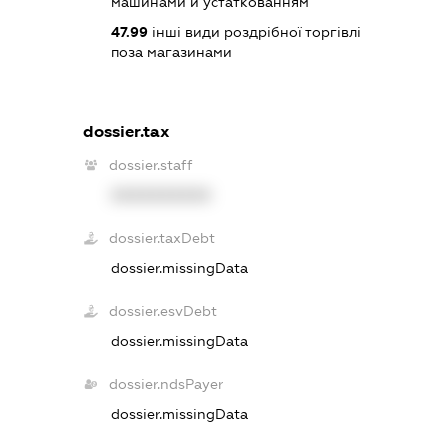
машинами й устаткованням
47.99
інші види роздрібної торгівлі
поза магазинами
dossier.tax
dossier.staff
XXXXXXXXXX
dossier.taxDebt
dossier.missingData
dossier.esvDebt
dossier.missingData
dossier.ndsPayer
dossier.missingData