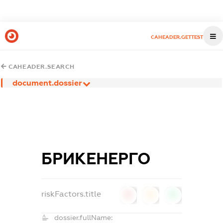
CAHEADER.GETTEST
CAHEADER.SEARCH
document.dossier
БРИКЕНЕРГО
riskFactors.title
0
0
0
dossier.fullName: