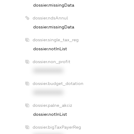
dossier.missingData
dossier.ndsAnnul
dossier.missingData
dossier.single_tax_reg
dossier.notInList
dossier.non_profit
XXXXXXXXXX
dossier.budget_dotation
XXXXXXXXXX
dossier.palne_akciz
dossier.notInList
dossier.bigTaxPayerReg