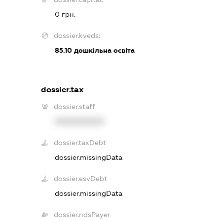
0 грн.
dossier.kveds:
85.10
дошкільна освіта
dossier.tax
dossier.staff
XXXXXXXXXX
dossier.taxDebt
dossier.missingData
dossier.esvDebt
dossier.missingData
dossier.ndsPayer