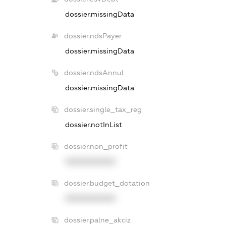
dossier.missingData
dossier.ndsPayer
dossier.missingData
dossier.ndsAnnul
dossier.missingData
dossier.single_tax_reg
dossier.notInList
dossier.non_profit
XXXXXXXXXX
dossier.budget_dotation
XXXXXXXXXX
dossier.palne_akciz