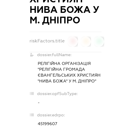
НИВА БОЖА У
М. ДНІПРО
riskFactors.title
0
0
0
dossier.fullName:
РЕЛІГІЙНА ОРГАНІЗАЦІЯ
"РЕЛІГІЙНА ГРОМАДА
ЄВАНГЕЛЬСЬКИХ ХРИСТИЯН
"НИВА БОЖА" У М. ДНІПРО"
dossier.opfSubType:
-
dossier.edrpo:
45199607