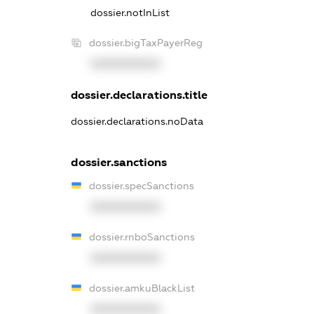
dossier.notInList
dossier.bigTaxPayerReg
XXXXXXXXXX
dossier.declarations.title
dossier.declarations.noData
dossier.sanctions
dossier.specSanctions
XXXXXXXXXX
dossier.rnboSanctions
XXXXXXXXXX
dossier.amkuBlackList
XXXXXXXXXX