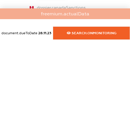
dossier.canadaSanctions
freemium.actualData
XXXXXXXXXX
dossier.rfSanctions
document.dueToDate
28.11.23
SEARCH.ONMONITORING
XXXXXXXXXX
dossier.russian_reg_title
XXXXXXXXXX
dossier.commercial_info.title
dossier.commercial_info.postal_address
XXXXXXXXXX
dossier.commercial_info.phone
XXXXXXXXXX
dossier.commercial_info.fax