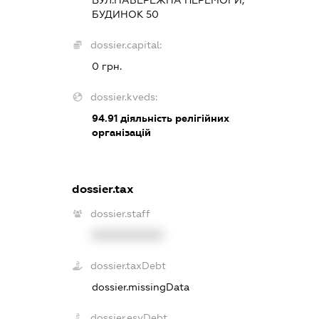
ВУЛ.НАБЕРЕЖНА ПЕРЕМОГИ,
БУДИНОК 50
dossier.capital:
0 грн.
dossier.kveds:
94.91
діяльність релігійних
організацій
dossier.tax
dossier.staff
XXXXXXXXXX
dossier.taxDebt
dossier.missingData
dossier.esvDebt