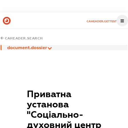
CAHEADER.GETTEST
CAHEADER.SEARCH
document.dossier
Приватна
установа
"Соціально-
духовний центр