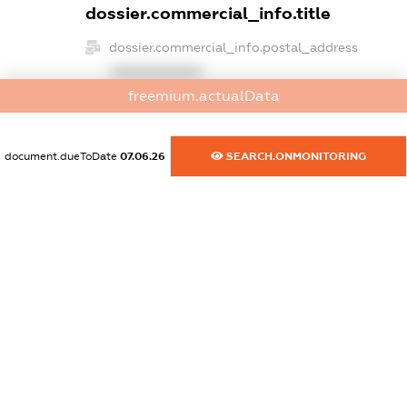
dossier.commercial_info.title
dossier.commercial_info.postal_address
XXXXXXXXXX
freemium.actualData
dossier.commercial_info.phone
XXXXXXXXXX
document.dueToDate
07.06.26
SEARCH.ONMONITORING
dossier.commercial_info.fax
XXXXXXXXXX
dossier.commercial_info.email
XXXXXXXXXX
dossier.commercial_info.website
XXXXXXXXXX
dossier.commercial_info.activity
XXXXXXXXXX