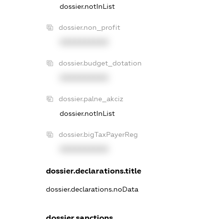
dossier.notInList
dossier.non_profit
XXXXXXXXXX
dossier.budget_dotation
XXXXXXXXXX
dossier.palne_akciz
dossier.notInList
dossier.bigTaxPayerReg
XXXXXXXXXX
dossier.declarations.title
dossier.declarations.noData
dossier.sanctions