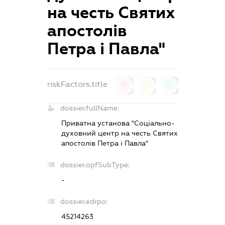
на честь Святих
апостолів
Петра і Павла"
riskFactors.title
0
0
0
dossier.fullName:
Приватна установа "Соціально-
духовний центр на честь Святих
апостолів Петра і Павла"
dossier.opfSubType:
-
dossier.edrpo:
45214263