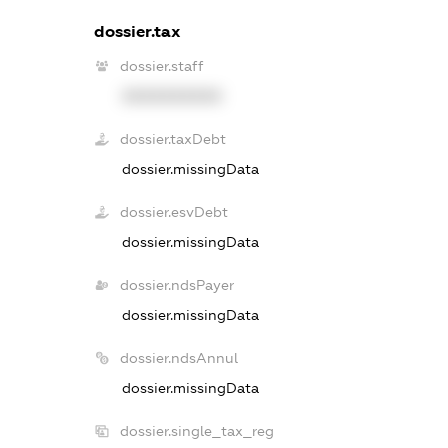
dossier.tax
dossier.staff
XXXXXXXXXX
dossier.taxDebt
dossier.missingData
dossier.esvDebt
dossier.missingData
dossier.ndsPayer
dossier.missingData
dossier.ndsAnnul
dossier.missingData
dossier.single_tax_reg