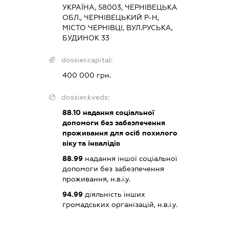
УКРАЇНА, 58003, ЧЕРНІВЕЦЬКА
ОБЛ., ЧЕРНІВЕЦЬКИЙ Р-Н,
МІСТО ЧЕРНІВЦІ, ВУЛ.РУСЬКА,
БУДИНОК 33
dossier.capital:
400 000 грн.
dossier.kveds:
88.10
надання соціальної
допомоги без забезпечення
проживання для осіб похилого
віку та інвалідів
88.99
надання іншої соціальної
допомоги без забезпечення
проживання, н.в.і.у.
94.99
діяльність інших
громадських організацій, н.в.і.у.