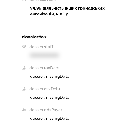
94.99
діяльність інших громадських
організацій, н.в.і.у.
dossier.tax
dossier.staff
XXXXXXXXXX
dossier.taxDebt
dossier.missingData
dossier.esvDebt
dossier.missingData
dossier.ndsPayer
dossier.missingData