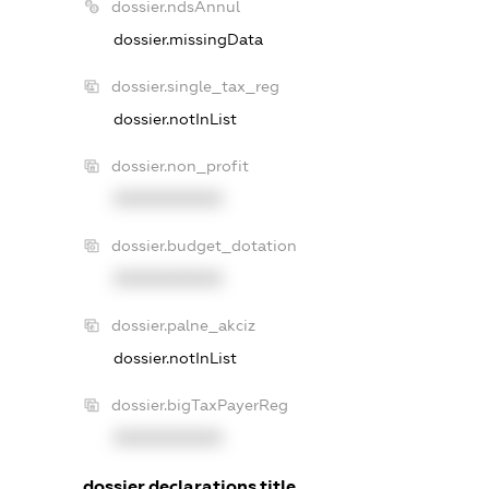
dossier.ndsAnnul
dossier.missingData
dossier.single_tax_reg
dossier.notInList
dossier.non_profit
XXXXXXXXXX
dossier.budget_dotation
XXXXXXXXXX
dossier.palne_akciz
dossier.notInList
dossier.bigTaxPayerReg
XXXXXXXXXX
dossier.declarations.title