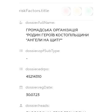
riskFactors.title
0
0
0
dossier.fullName:
ГРОМАДСЬКА ОРГАНІЗАЦІЯ
"РОДИН ГЕРОЇВ КОСТОПІЛЬЩИНИ
"АНГЕЛИ НА ЩИТІ""
dossier.opfSubType:
-
dossier.edrpo:
45214310
dossier.regDate:
30.07.23
dossier.heads: