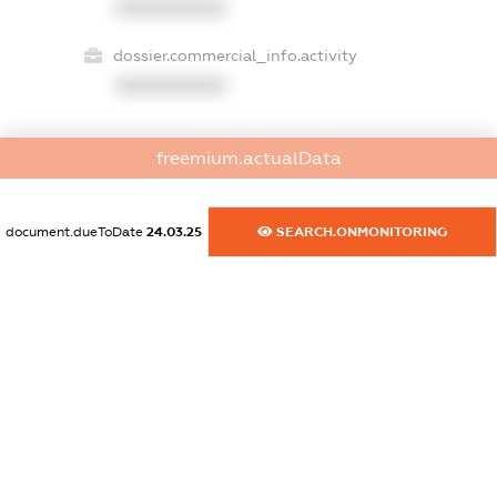
XXXXXXXXXX
dossier.commercial_info.activity
XXXXXXXXXX
freemium.actualData
freemium.exampleText_1
freemium.exampleText_2
freemium.anonymousPerSearch2
document.dueToDate
24.03.25
SEARCH.ONMONITORING
FREEMIUM.DETAILS
FREEMIUM.REGISTER