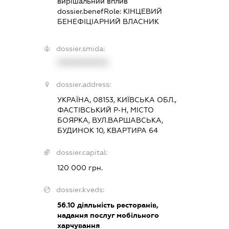
вирішальний вплив
dossier.benefRole:
КІНЦЕВИЙ
БЕНЕФІЦІАРНИЙ ВЛАСНИК
dossier.smida:
XXXXXXXXXX
dossier.address:
УКРАЇНА, 08153, КИЇВСЬКА ОБЛ.,
ФАСТІВСЬКИЙ Р-Н, МІСТО
БОЯРКА, ВУЛ.ВАРШАВСЬКА,
БУДИНОК 10, КВАРТИРА 64
dossier.capital:
120 000 грн.
dossier.kveds:
56.10
діяльність ресторанів,
надання послуг мобільного
харчування