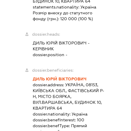
БУДИНОК 10, КВАРТИРА 64
statements.nationality:
Україна
Розмір внеску до статутного
фонду (грн.):
120 000
(100 %)
dossier.heads:
ДИЛЬ ЮРІЙ ВІКТОРОВИЧ
-
КЕРІВНИК
dossier.position -
dossier.beneficiaries:
ДИЛЬ ЮРІЙ ВІКТОРОВИЧ
dossier.address:
УКРАЇНА, 08153,
КИЇВСЬКА ОБЛ., ФАСТІВСЬКИЙ Р-
Н, МІСТО БОЯРКА,
ВУЛ.ВАРШАВСЬКА, БУДИНОК 10,
КВАРТИРА 64
dossier.nationality:
Україна
dossier.benefInterest:
100
dossier.benefType:
Прямий