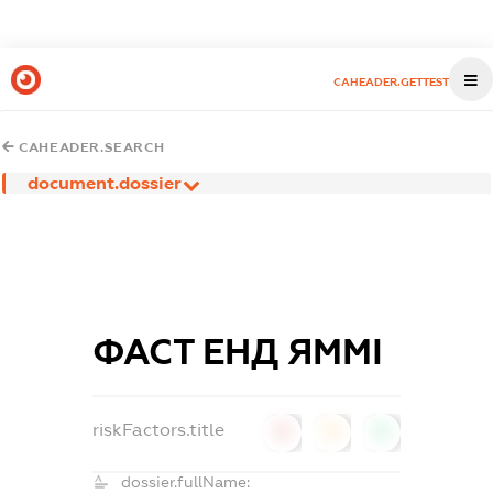
CAHEADER.GETTEST
CAHEADER.SEARCH
document.dossier
ФАСТ ЕНД ЯММІ
riskFactors.title
0
0
0
dossier.fullName: