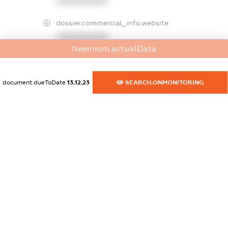
XXXXXXXXXX
dossier.commercial_info.website
XXXXXXXXXX
freemium.actualData
dossier.commercial_info.activity
XXXXXXXXXX
document.dueToDate
13.12.23
SEARCH.ONMONITORING
freemium.exampleText_1
freemium.exampleText_2
freemium.anonymousPerSearch2
FREEMIUM.DETAILS
FREEMIUM.REGISTER