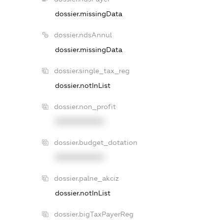
dossier.missingData
dossier.ndsAnnul
dossier.missingData
dossier.single_tax_reg
dossier.notInList
dossier.non_profit
XXXXXXXXXX
dossier.budget_dotation
XXXXXXXXXX
dossier.palne_akciz
dossier.notInList
dossier.bigTaxPayerReg