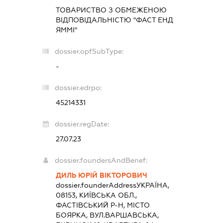
ТОВАРИСТВО З ОБМЕЖЕНОЮ
ВІДПОВІДАЛЬНІСТЮ "ФАСТ ЕНД
ЯММІ"
dossier.opfSubType:
-
dossier.edrpo:
45214331
dossier.regDate:
27.07.23
dossier.foundersAndBenef:
ДИЛЬ ЮРІЙ ВІКТОРОВИЧ
dossier.founderAddress
УКРАЇНА,
08153, КИЇВСЬКА ОБЛ.,
ФАСТІВСЬКИЙ Р-Н, МІСТО
БОЯРКА, ВУЛ.ВАРШАВСЬКА,