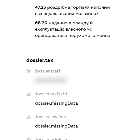
47.25
роздрібна торгівля напоями
в спеціалізованих магазинах
68.20
надання в оренду й
експлуатацію власного чи
орендованого нерухомого майна
dossier.tax
dossier.staff
XXXXXXXXXX
dossier.taxDebt
dossier.missingData
dossier.esvDebt
dossier.missingData
dossier.ndsPayer