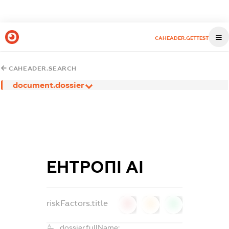
CAHEADER.GETTEST
CAHEADER.SEARCH
document.dossier
ЕНТРОПІ АІ
riskFactors.title
0
0
0
dossier.fullName: