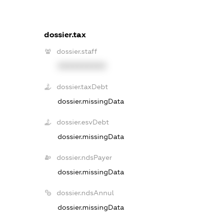
dossier.tax
dossier.staff
XXXXXXXXXX
dossier.taxDebt
dossier.missingData
dossier.esvDebt
dossier.missingData
dossier.ndsPayer
dossier.missingData
dossier.ndsAnnul
dossier.missingData