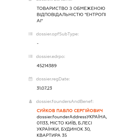
ТОВАРИСТВО З ОБМЕЖЕНОЮ
ВІДПОВІДАЛЬНІСТЮ "ЕНТРОПІ
АІ"
dossier.opfSubType:
-
dossier.edrpo:
45214389
dossier.regDate:
31.07.23
dossier.foundersAndBenef:
СУЙКОВ ПАВЛО СЕРГІЙОВИЧ
dossier.founderAddress
УКРАЇНА,
01133, МІСТО КИЇВ, Б.ЛЕСІ
УКРАЇНКИ, БУДИНОК 30,
КВАРТИРА 35