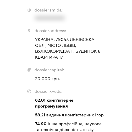
dossier.smida:
XXXXXXXXXX
dossier.address:
УКРАЇНА, 79057, ЛЬВІВСЬКА
ОБЛ., МІСТО ЛЬВІВ,
ВУЛ.КОКОРУДЗА І., БУДИНОК 6,
КВАРТИРА 17
dossier.capital:
20 000 грн.
dossier.kveds:
62.01
комп'ютерне
програмування
58.21
видання комп'ютерних ігор
74.90
інша професійна, наукова
та технічна діяльність, н.в.і.у.