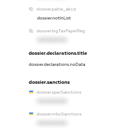
dossier.palne_akciz
dossier.notInList
dossier.bigTaxPayerReg
XXXXXXXXXX
dossier.declarations.title
dossier.declarations.noData
dossier.sanctions
dossier.specSanctions
XXXXXXXXXX
dossier.rnboSanctions
XXXXXXXXXX