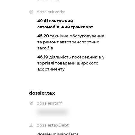
dossier.kveds:
49.41
вантажний
автомобільний транспорт
45.20
технічне обслуговування
та ремонт автотранспортних
засобів
46.19
діяльність посередників у
торгівлі товарами широкого
асортименту
dossier.tax
dossier.staff
XXXXXXXXXX
dossier.taxDebt
dossier.missingData