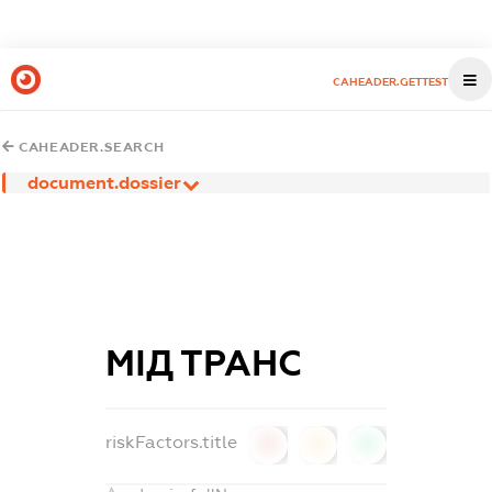
CAHEADER.GETTEST
CAHEADER.SEARCH
document.dossier
МІД ТРАНС
riskFactors.title
0
0
0