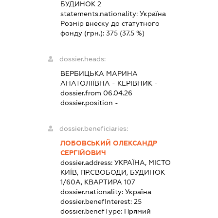
БУДИНОК 2
statements.nationality:
Україна
Розмір внеску до статутного
фонду (грн.):
375
(37.5 %)
dossier.heads:
ВЕРБИЦЬКА МАРИНА
АНАТОЛІЇВНА
-
КЕРІВНИК
-
dossier.from 06.04.26
dossier.position -
dossier.beneficiaries:
ЛОБОВСЬКИЙ ОЛЕКСАНДР
СЕРГІЙОВИЧ
dossier.address:
УКРАЇНА, МІСТО
КИЇВ, ПР.СВОБОДИ, БУДИНОК
1/60А, КВАРТИРА 107
dossier.nationality:
Україна
dossier.benefInterest:
25
dossier.benefType:
Прямий