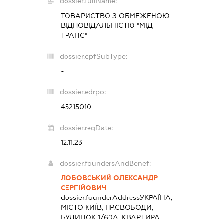
dossier.fullName:
ТОВАРИСТВО З ОБМЕЖЕНОЮ
ВІДПОВІДАЛЬНІСТЮ "МІД
ТРАНС"
dossier.opfSubType:
-
dossier.edrpo:
45215010
dossier.regDate:
12.11.23
dossier.foundersAndBenef:
ЛОБОВСЬКИЙ ОЛЕКСАНДР
СЕРГІЙОВИЧ
dossier.founderAddress
УКРАЇНА,
МІСТО КИЇВ, ПР.СВОБОДИ,
БУДИНОК 1/60А, КВАРТИРА