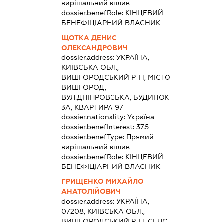
вирішальний вплив
dossier.benefRole:
КІНЦЕВИЙ
БЕНЕФІЦІАРНИЙ ВЛАСНИК
ЩОТКА ДЕНИС
ОЛЕКСАНДРОВИЧ
dossier.address:
УКРАЇНА,
КИЇВСЬКА ОБЛ.,
ВИШГОРОДСЬКИЙ Р-Н, МІСТО
ВИШГОРОД,
ВУЛ.ДНІПРОВСЬКА, БУДИНОК
3А, КВАРТИРА 97
dossier.nationality:
Україна
dossier.benefInterest:
37.5
dossier.benefType:
Прямий
вирішальний вплив
dossier.benefRole:
КІНЦЕВИЙ
БЕНЕФІЦІАРНИЙ ВЛАСНИК
ГРИЩЕНКО МИХАЙЛО
АНАТОЛІЙОВИЧ
dossier.address:
УКРАЇНА,
07208, КИЇВСЬКА ОБЛ.,
ВИШГОРОДСЬКИЙ Р-Н, СЕЛО