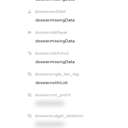
dossier.esvDebt
dossier.missingData
dossier.ndsPayer
dossier.missingData
dossier.ndsAnnul
dossier.missingData
dossier.single_tax_reg
dossier.notInList
dossier.non_profit
XXXXXXXXXX
dossier.budget_dotation
XXXXXXXXXX