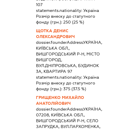
107
statements.nationality:
Україна
Розмір внеску до статутного
фонду (грн.):
250
(25 %)
ЩОТКА ДЕНИС
ОЛЕКСАНДРОВИЧ
dossier.founderAddress
УКРАЇНА,
КИЇВСЬКА ОБЛ.,
ВИШГОРОДСЬКИЙ Р-Н, МІСТО
ВИШГОРОД,
ВУЛ.ДНІПРОВСЬКА, БУДИНОК
3А, КВАРТИРА 97
statements.nationality:
Україна
Розмір внеску до статутного
фонду (грн.):
375
(37.5 %)
ГРИЩЕНКО МИХАЙЛО
АНАТОЛІЙОВИЧ
dossier.founderAddress
УКРАЇНА,
07208, КИЇВСЬКА ОБЛ.,
ВИШГОРОДСЬКИЙ Р-Н, СЕЛО
ЗАПРУДКА, ВУЛ.ПАРХОМЕНКА,