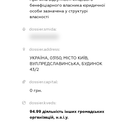
бенефіціарного власника юридичної
особи зазначена у структурі
власності
dossier.smida:
XXXXXXXXXX
dossier.address:
УКРАЇНА, 03150, МІСТО КИЇВ,
ВУЛ.ПРЕДСЛАВИНСЬКА, БУДИНОК
43/2
dossier.capital:
0 грн.
dossier.kveds:
94.99
діяльність інших громадських
організацій, н.в.і.у.