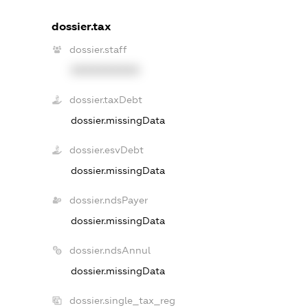
dossier.tax
dossier.staff
XXXXXXXXXX
dossier.taxDebt
dossier.missingData
dossier.esvDebt
dossier.missingData
dossier.ndsPayer
dossier.missingData
dossier.ndsAnnul
dossier.missingData
dossier.single_tax_reg