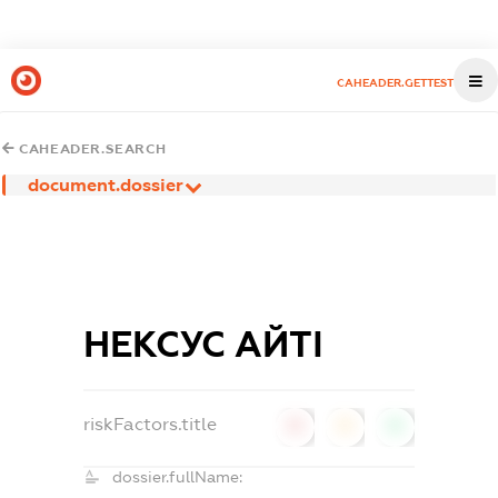
CAHEADER.GETTEST
CAHEADER.SEARCH
document.dossier
НЕКСУС АЙТІ
riskFactors.title
0
0
0
dossier.fullName: