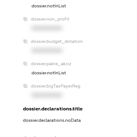
dossier.notInList
dossier.non_profit
XXXXXXXXXX
dossier.budget_dotation
XXXXXXXXXX
dossier.palne_akciz
dossier.notInList
dossier.bigTaxPayerReg
XXXXXXXXXX
dossier.declarations.title
dossier.declarations.noData