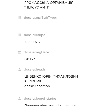
ГРОМАДСЬКА ОРГАНІЗАЦІЯ
"НЕКСУС АЙТІ"
dossier.opfSubType:
-
dossier.edrpo:
45215026
dossier.regDate:
01.11.23
dossier.heads:
ЦИБЕНКО ЮРІЙ МИХАЙЛОВИЧ
-
КЕРІВНИК
dossier.position -
dossier.beneficiaries:
Причина відсутності кінцевого