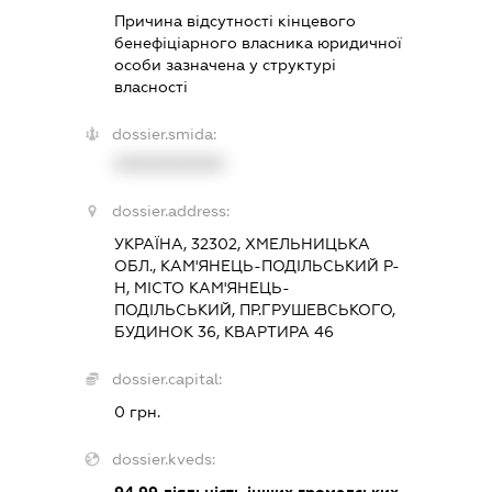
Причина відсутності кінцевого
бенефіціарного власника юридичної
особи зазначена у структурі
власності
dossier.smida:
XXXXXXXXXX
dossier.address:
УКРАЇНА, 32302, ХМЕЛЬНИЦЬКА
ОБЛ., КАМ'ЯНЕЦЬ-ПОДІЛЬСЬКИЙ Р-
Н, МІСТО КАМ'ЯНЕЦЬ-
ПОДІЛЬСЬКИЙ, ПР.ГРУШЕВСЬКОГО,
БУДИНОК 36, КВАРТИРА 46
dossier.capital:
0 грн.
dossier.kveds:
94.99
діяльність інших громадських