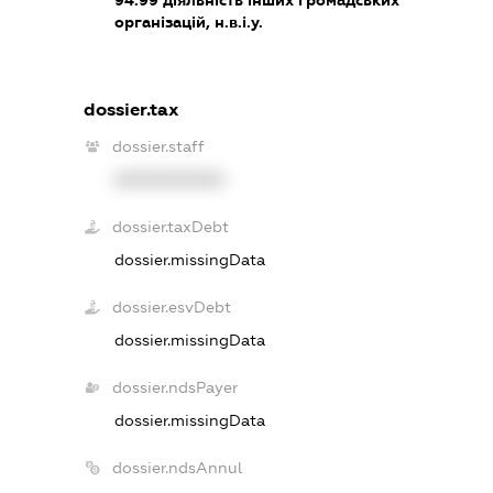
організацій, н.в.і.у.
dossier.tax
dossier.staff
XXXXXXXXXX
dossier.taxDebt
dossier.missingData
dossier.esvDebt
dossier.missingData
dossier.ndsPayer
dossier.missingData
dossier.ndsAnnul