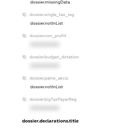
dossier.missingData
dossier.single_tax_reg
dossier.notInList
dossier.non_profit
XXXXXXXXXX
dossier.budget_dotation
XXXXXXXXXX
dossier.palne_akciz
dossier.notInList
dossier.bigTaxPayerReg
XXXXXXXXXX
dossier.declarations.title