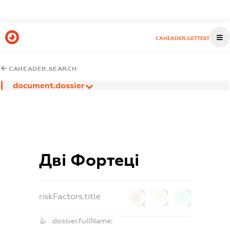
CAHEADER.GETTEST
CAHEADER.SEARCH
document.dossier
Дві Фортеці
riskFactors.title
0
0
0
dossier.fullName: