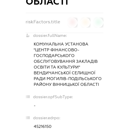
ОБЛАСТІ
riskFactors.title
0
0
0
dossier.fullName:
КОМУНАЛЬНА УСТАНОВА
"ЦЕНТР ФІНАНСОВО-
ГОСПОДАРСЬКОГО
ОБСЛУГОВУВАННЯ ЗАКЛАДІВ
ОСВІТИ ТА КУЛЬТУРИ"
ВЕНДИЧАНСЬКОЇ СЕЛИЩНОЇ
РАДИ МОГИЛІВ-ПОДІЛЬСЬКОГО
РАЙОНУ ВІННИЦЬКОЇ ОБЛАСТІ
dossier.opfSubType:
-
dossier.edrpo:
45216150