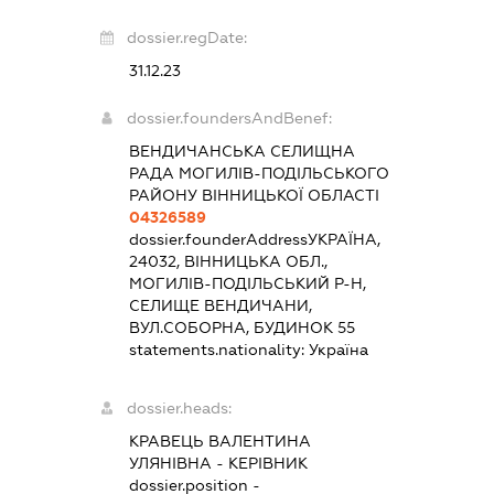
dossier.regDate:
31.12.23
dossier.foundersAndBenef:
ВЕНДИЧАНСЬКА СЕЛИЩНА
РАДА МОГИЛІВ-ПОДІЛЬСЬКОГО
РАЙОНУ ВІННИЦЬКОЇ ОБЛАСТІ
04326589
dossier.founderAddress
УКРАЇНА,
24032, ВІННИЦЬКА ОБЛ.,
МОГИЛІВ-ПОДІЛЬСЬКИЙ Р-Н,
СЕЛИЩЕ ВЕНДИЧАНИ,
ВУЛ.СОБОРНА, БУДИНОК 55
statements.nationality:
Україна
dossier.heads:
КРАВЕЦЬ ВАЛЕНТИНА
УЛЯНІВНА
-
КЕРІВНИК
dossier.position -