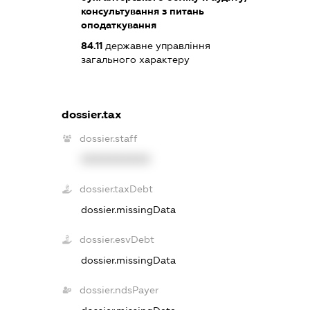
консультування з питань
оподаткування
84.11
державне управління
загального характеру
dossier.tax
dossier.staff
XXXXXXXXXX
dossier.taxDebt
dossier.missingData
dossier.esvDebt
dossier.missingData
dossier.ndsPayer