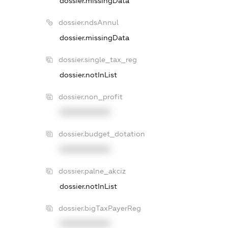
dossier.missingData
dossier.ndsAnnul
dossier.missingData
dossier.single_tax_reg
dossier.notInList
dossier.non_profit
XXXXXXXXXX
dossier.budget_dotation
XXXXXXXXXX
dossier.palne_akciz
dossier.notInList
dossier.bigTaxPayerReg
XXXXXXXXXX