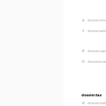
dossier.smi
dossier.add
dossier.capi
dossier.kve
dossier.tax
dossier.staf