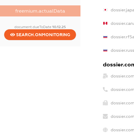
dossier.ja
freemium.actualData
dossier.ca
document.dueToDate
10.12.25
SEARCH.ONMONITORING
dossier.rfS
dossier.rus
dossier.com
dossier.co
dossier.co
dossier.com
dossier.co
dossier.co