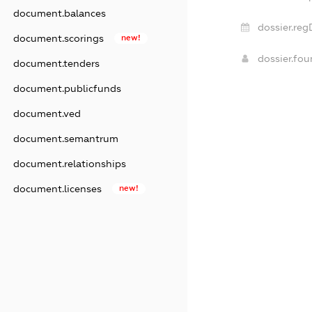
document.balances
dossier.reg
document.scorings
new!
dossier.fo
document.tenders
document.publicfunds
document.ved
document.semantrum
document.relationships
document.licenses
new!