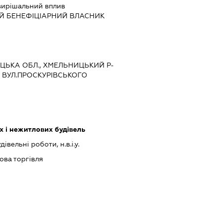
вирішальний вплив
Й БЕНЕФІЦІАРНИЙ ВЛАСНИК
ИЦЬКА ОБЛ., ХМЕЛЬНИЦЬКИЙ Р-
 ВУЛ.ПРОСКУРІВСЬКОГО
 і нежитлових будівель
івельні роботи, н.в.і.у.
ова торгівля