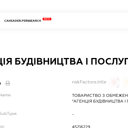
BETA
CAHEADER.PERSSEARCH
ІЯ БУДІВНИЦТВА І ПОСЛУ
riskFactors.title
e
0
lName:
ТОВАРИСТВО З ОБМЕЖЕН
"АГЕНЦІЯ БУДІВНИЦТВА І
fSubType:
-
po:
45216229