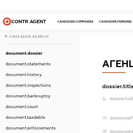
CONTR AGENT
CAHEADER.COMPANIES
CAHEADER.PERSONS
CAHEADER.SEARCH
document.dossier
АГЕНЦ
document.statements
document.history
dossier.titl
document.inspections
document.bankruptcy
dossier.ful
document.court
document.taxdebts
dossier.op
document.enforcements
dossier.edr