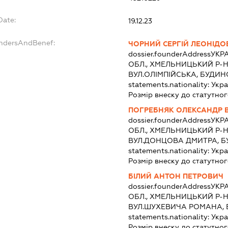
Date:
19.12.23
undersAndBenef:
ЧОРНИЙ СЕРГІЙ ЛЕОНІДО
dossier.founderAddress
УКР
ОБЛ., ХМЕЛЬНИЦЬКИЙ Р-Н
ВУЛ.ОЛІМПІЙСЬКА, БУДИНО
statements.nationality:
Укра
Розмір внеску до статутног
ПОГРЕБНЯК ОЛЕКСАНДР 
dossier.founderAddress
УКР
ОБЛ., ХМЕЛЬНИЦЬКИЙ Р-Н
ВУЛ.ДОНЦОВА ДМИТРА, БУ
statements.nationality:
Укра
Розмір внеску до статутног
БІЛИЙ АНТОН ПЕТРОВИЧ
dossier.founderAddress
УКР
ОБЛ., ХМЕЛЬНИЦЬКИЙ Р-Н
ВУЛ.ШУХЕВИЧА РОМАНА, Б
statements.nationality:
Укра
Розмір внеску до статутног