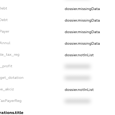
Debt
dossier.missingData
vDebt
dossier.missingData
sPayer
dossier.missingData
sAnnul
dossier.missingData
gle_tax_reg
dossier.notInList
_profit
XXXXXXXXXX
dget_dotation
XXXXXXXXXX
ne_akciz
dossier.notInList
gTaxPayerReg
XXXXXXXXXX
rations.title