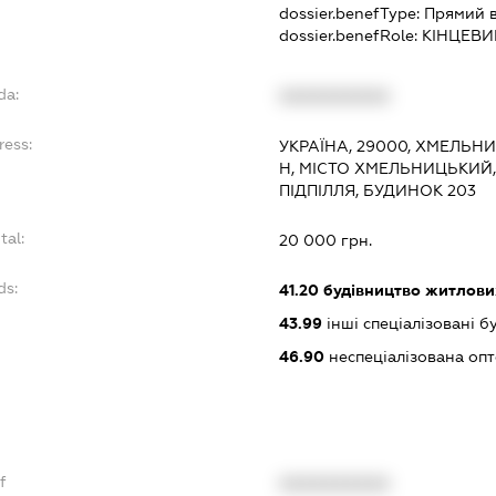
dossier.benefType:
Прямий 
dossier.benefRole:
КІНЦЕВИ
da:
XXXXXXXXXX
ress:
УКРАЇНА, 29000, ХМЕЛЬН
Н, МІСТО ХМЕЛЬНИЦЬКИЙ,
ПІДПІЛЛЯ, БУДИНОК 203
tal:
20 000 грн.
ds:
41.20
будівництво житлових
43.99
інші спеціалізовані буд
46.90
неспеціалізована опт
f
XXXXXXXXXX