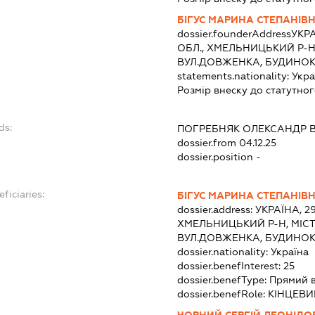
БІГУС МАРИНА СТЕПАНІВ
dossier.founderAddress
УКР
ОБЛ., ХМЕЛЬНИЦЬКИЙ Р-Н
ВУЛ.ДОВЖЕНКА, БУДИНОК 
statements.nationality:
Укра
Розмір внеску до статутног
ds:
ПОГРЕБНЯК ОЛЕКСАНДР 
dossier.from 04.12.25
dossier.position -
ficiaries:
БІГУС МАРИНА СТЕПАНІВ
dossier.address:
УКРАЇНА, 2
ХМЕЛЬНИЦЬКИЙ Р-Н, МІС
ВУЛ.ДОВЖЕНКА, БУДИНОК 
dossier.nationality:
Україна
dossier.benefInterest:
25
dossier.benefType:
Прямий 
dossier.benefRole:
КІНЦЕВИ
ЧОРНИЙ СЕРГІЙ ЛЕОНІДО