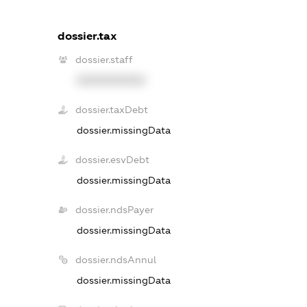
dossier.tax
dossier.staff
XXXXXXXXXX
dossier.taxDebt
dossier.missingData
dossier.esvDebt
dossier.missingData
dossier.ndsPayer
dossier.missingData
dossier.ndsAnnul
dossier.missingData