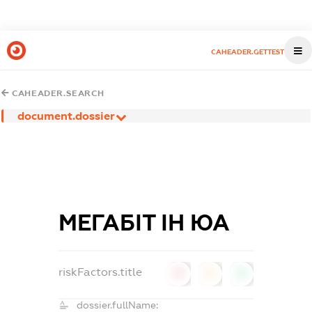
CAHEADER.GETTEST
CAHEADER.SEARCH
document.dossier
МЕГАБІТ ІН ЮА
riskFactors.title
0
0
0
dossier.fullName: