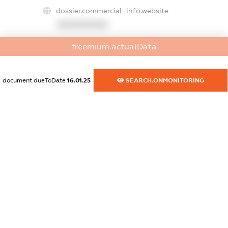
dossier.commercial_info.website
XXXXXXXXXX
dossier.commercial_info.activity
freemium.actualData
XXXXXXXXXX
document.dueToDate
16.01.25
SEARCH.ONMONITORING
freemium.exampleText_1
freemium.exampleText_2
freemium.anonymousPerSearch2
FREEMIUM.DETAILS
FREEMIUM.REGISTER