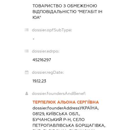
ТОВАРИСТВО З ОБМЕЖЕНОЮ
ВІДПОВІДАЛЬНІСТЮ "МЕГАБІТ ІН
ЮА"
dossier.opfSubType:
-
dossier.edrpo:
45216297
dossier.regDate:
19.12.23
dossier.foundersAndBenef:
ТЕРПЕЛЮК АЛЬОНА СЕРГІЇВНА
dossier.founderAddress
УКРАЇНА,
08129, КИЇВСЬКА ОБЛ.,
БУЧАНСЬКИЙ Р-Н, СЕЛО
ПЕТРОПАВЛІВСЬКА БОРЩАГІВКА,