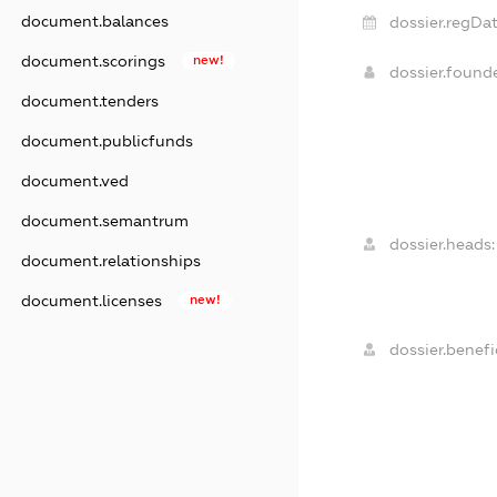
document.balances
dossier.regDat
document.scorings
new!
dossier.found
document.tenders
document.publicfunds
document.ved
document.semantrum
dossier.heads:
document.relationships
document.licenses
new!
dossier.benefic