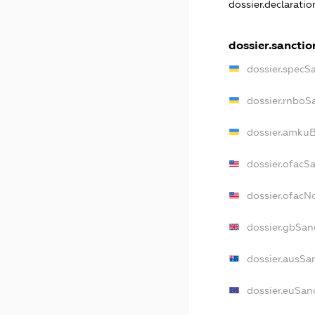
dossier.declarati
dossier.sanctio
dossier.specS
dossier.rnboS
dossier.amkuB
dossier.ofacS
dossier.ofac
dossier.gbSan
dossier.ausSa
dossier.euSan