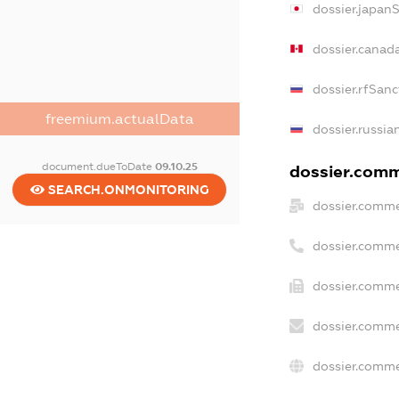
dossier.japan
dossier.canad
dossier.rfSanc
freemium.actualData
dossier.russia
document.dueToDate
09.10.25
dossier.comme
SEARCH.ONMONITORING
dossier.comme
dossier.comme
dossier.comme
dossier.comme
dossier.comme