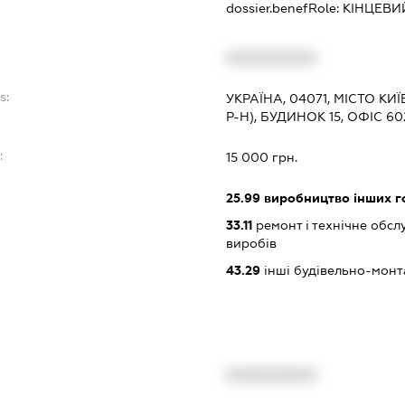
dossier.benefRole:
КІНЦЕВИ
XXXXXXXXXX
s:
УКРАЇНА, 04071, МІСТО КИ
Р-Н), БУДИНОК 15, ОФІС 60
:
15 000 грн.
25.99
виробництво інших гот
33.11
ремонт і технічне обс
виробів
43.29
інші будівельно-монт
XXXXXXXXXX