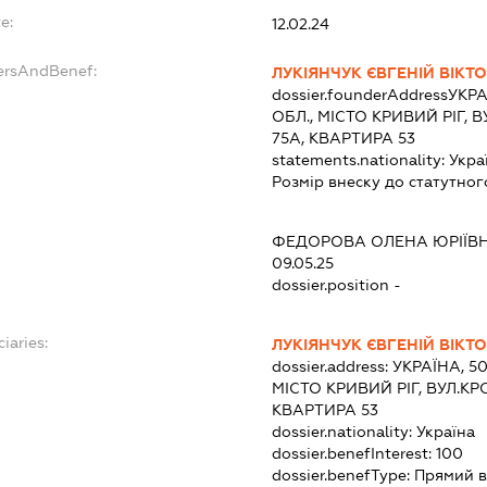
e:
12.02.24
ersAndBenef:
ЛУКІЯНЧУК ЄВГЕНІЙ ВІКТ
dossier.founderAddress
УКРА
ОБЛ., МІСТО КРИВИЙ РІГ,
75А, КВАРТИРА 53
statements.nationality:
Укра
Розмір внеску до статутног
ФЕДОРОВА ОЛЕНА ЮРІЇВ
09.05.25
dossier.position -
iaries:
ЛУКІЯНЧУК ЄВГЕНІЙ ВІКТ
dossier.address:
УКРАЇНА, 5
МІСТО КРИВИЙ РІГ, ВУЛ.К
КВАРТИРА 53
dossier.nationality:
Україна
dossier.benefInterest:
100
dossier.benefType:
Прямий в