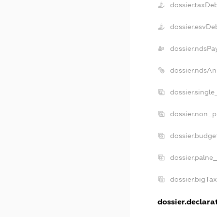
dossier.taxDe
dossier.esvDe
dossier.ndsPa
dossier.ndsAn
dossier.singl
dossier.non_p
dossier.budge
dossier.palne
dossier.bigTa
dossier.declarat