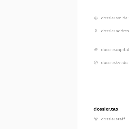
dossier.smida:
dossier.addres
dossier.capital
dossier.kveds:
dossier.tax
dossier.staff