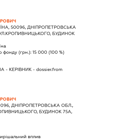
ОРОВИЧ
ЇНА, 50096, ДНІПРОПЕТРОВСЬКА
 ВУЛ.КРОПИВНИЦЬКОГО, БУДИНОК
їна
о фонду (грн.):
15 000
(100 %)
НА
-
КЕРІВНИК
- dossier.from
ОРОВИЧ
0096, ДНІПРОПЕТРОВСЬКА ОБЛ.,
РОПИВНИЦЬКОГО, БУДИНОК 75А,
ирішальний вплив