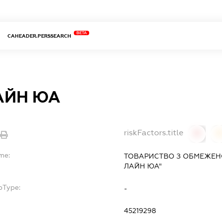
BETA
CAHEADER.PERSSEARCH
АЙН ЮА
riskFactors.title
0
me:
ТОВАРИСТВО З ОБМЕЖЕНО
ЛАЙН ЮА"
bType:
-
45219298