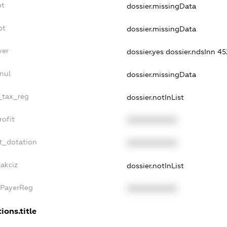
bt
dossier.missingData
bt
dossier.missingData
yer
dossier.yes
dossier.ndsInn 
nul
dossier.missingData
e_tax_reg
dossier.notInList
rofit
XXXXXXXXXX
t_dotation
XXXXXXXXXX
_akciz
dossier.notInList
xPayerReg
XXXXXXXXXX
ions.title