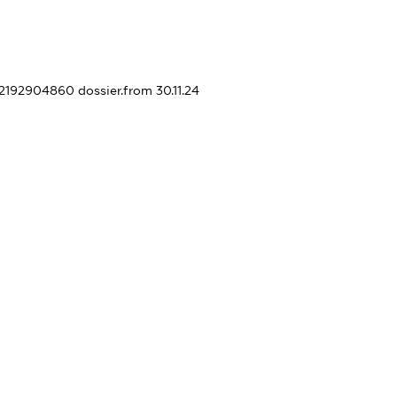
452192904860
dossier.from 30.11.24