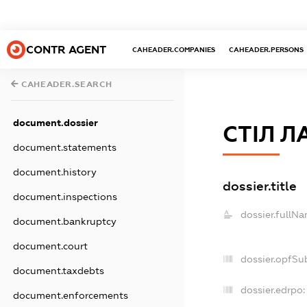
CONTR AGENT
CAHEADER.COMPANIES
CAHEADER.PERSONS
CAHEADER.SEARCH
document.dossier
СТІЛ Л
document.statements
document.history
dossier.title
document.inspections
dossier.fullNa
document.bankruptcy
document.court
dossier.opfSu
document.taxdebts
dossier.edrpo:
document.enforcements