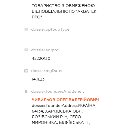
ТОВАРИСТВО З ОБМЕЖЕНОЮ
ВІДПОВІДАЛЬНІСТЮ "АКВАТЕК
ПРО"
dossier.opfSubType:
-
dossier.edrpo:
45220130
dossier.regDate:
14.11.23
dossier.foundersAndBenef:
ЧИВИЛЬОВ ОЛЕГ ВАЛЕРІЙОВИЧ
dossier.founderAddress
УКРАЇНА,
64134, ХАРКІВСЬКА ОБЛ.,
ЛОЗІВСЬКИЙ Р-Н, СЕЛО
МИРОНІВКА, БІЛЯЇВСЬКА ТГ,