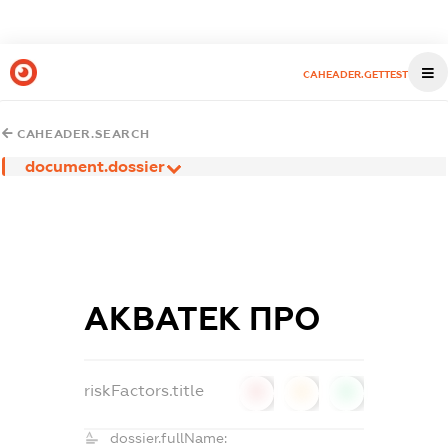
CAHEADER.GETTEST
CAHEADER.SEARCH
document.dossier
АКВАТЕК ПРО
riskFactors.title
0
0
0
dossier.fullName: