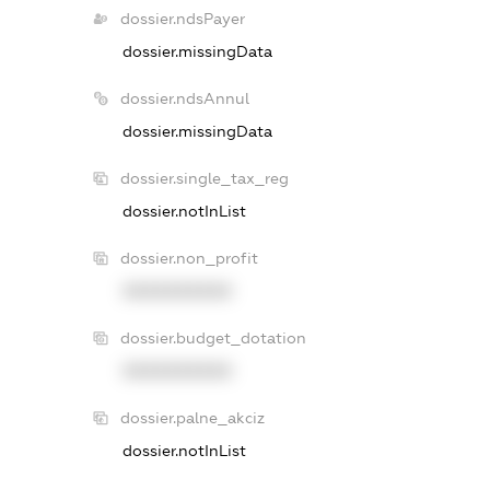
dossier.ndsPayer
dossier.missingData
dossier.ndsAnnul
dossier.missingData
dossier.single_tax_reg
dossier.notInList
dossier.non_profit
XXXXXXXXXX
dossier.budget_dotation
XXXXXXXXXX
dossier.palne_akciz
dossier.notInList