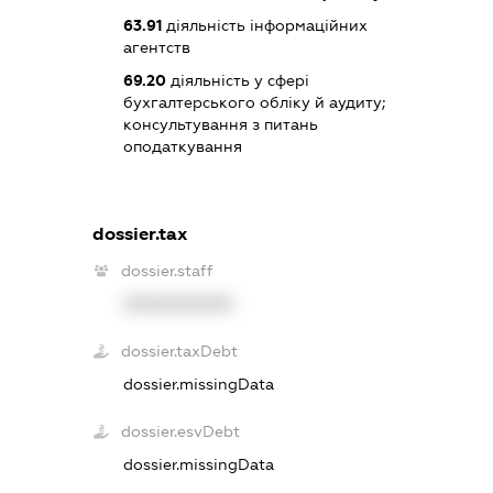
63.91
діяльність інформаційних
агентств
69.20
діяльність у сфері
бухгалтерського обліку й аудиту;
консультування з питань
оподаткування
dossier.tax
dossier.staff
XXXXXXXXXX
dossier.taxDebt
dossier.missingData
dossier.esvDebt
dossier.missingData