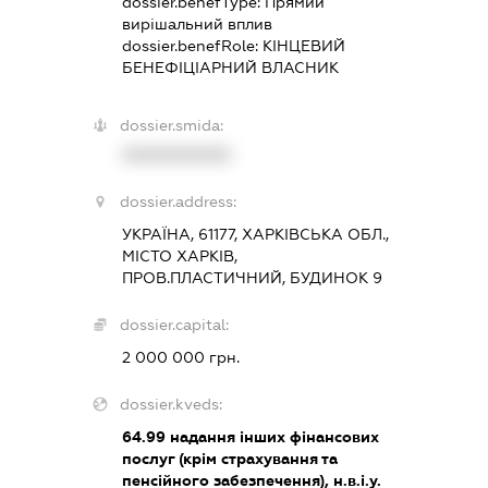
dossier.benefType:
Прямий
вирішальний вплив
dossier.benefRole:
КІНЦЕВИЙ
БЕНЕФІЦІАРНИЙ ВЛАСНИК
dossier.smida:
XXXXXXXXXX
dossier.address:
УКРАЇНА, 61177, ХАРКІВСЬКА ОБЛ.,
МІСТО ХАРКІВ,
ПРОВ.ПЛАСТИЧНИЙ, БУДИНОК 9
dossier.capital:
2 000 000 грн.
dossier.kveds:
64.99
надання інших фінансових
послуг (крім страхування та
пенсійного забезпечення), н.в.і.у.