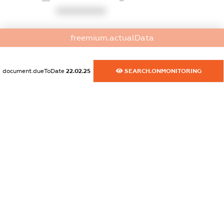
XXXXXXXXXX
dossier.commercial_info.website
freemium.actualData
XXXXXXXXXX
dossier.commercial_info.activity
document.dueToDate
22.02.25
SEARCH.ONMONITORING
XXXXXXXXXX
freemium.exampleText_1
freemium.exampleText_2
freemium.anonymousPerSearch2
FREEMIUM.DETAILS
FREEMIUM.REGISTER