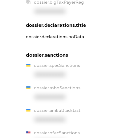
dossier.bigTaxPayerReg
XXXXXXXXXX
dossier.declarations.title
dossier.declarations.noData
dossier.sanctions
dossier.specSanctions
XXXXXXXXXX
dossier.rnboSanctions
XXXXXXXXXX
dossier.amkuBlackList
XXXXXXXXXX
dossier.ofacSanctions