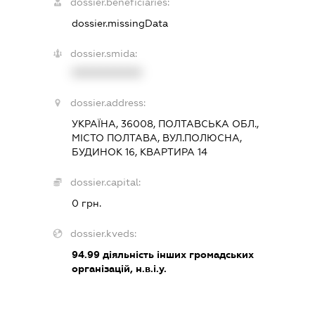
dossier.beneficiaries:
dossier.missingData
dossier.smida:
XXXXXXXXXX
dossier.address:
УКРАЇНА, 36008, ПОЛТАВСЬКА ОБЛ.,
МІСТО ПОЛТАВА, ВУЛ.ПОЛЮСНА,
БУДИНОК 16, КВАРТИРА 14
dossier.capital:
0 грн.
dossier.kveds:
94.99
діяльність інших громадських
організацій, н.в.і.у.