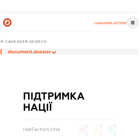
CAHEADER.GETTEST
CAHEADER.SEARCH
document.dossier
ПІДТРИМКА
НАЦІЇ
riskFactors.title
0
0
0