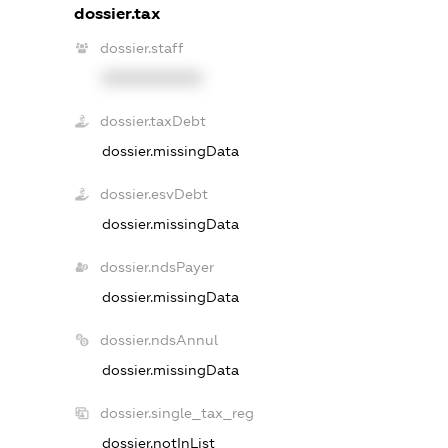
dossier.tax
dossier.staff
XXXXXXXXXX
dossier.taxDebt
dossier.missingData
dossier.esvDebt
dossier.missingData
dossier.ndsPayer
dossier.missingData
dossier.ndsAnnul
dossier.missingData
dossier.single_tax_reg
dossier.notInList