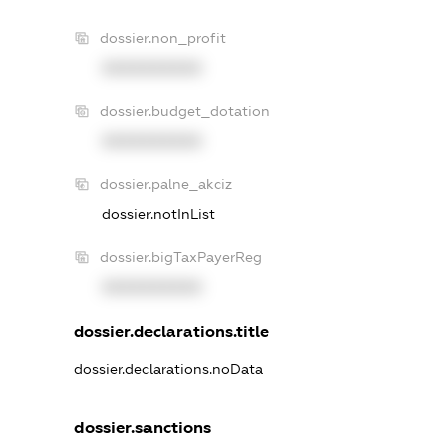
dossier.non_profit
XXXXXXXXXX
dossier.budget_dotation
XXXXXXXXXX
dossier.palne_akciz
dossier.notInList
dossier.bigTaxPayerReg
XXXXXXXXXX
dossier.declarations.title
dossier.declarations.noData
dossier.sanctions