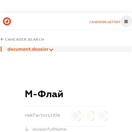
CAHEADER.GETTEST
CAHEADER.SEARCH
document.dossier
М-Флай
riskFactors.title
0
0
0
dossier.fullName: