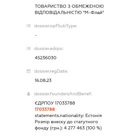
ТОВАРИСТВО З ОБМЕЖЕНОЮ
ВІДПОВІДАЛЬНІСТЮ "М-Флай"
dossier.opfSubType:
-
dossier.edrpo:
45236030
dossier.regDate:
16.08.23
dossier.foundersAndBenef:
ЄДРПОУ 17033788
17033788
statements.nationality:
Естонія
Розмір внеску до статутного
фонду (грн.):
4 277 463
(100 %)