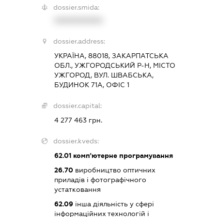
dossier.smida:
XXXXXXXXXX
dossier.address:
УКРАЇНА, 88018, ЗАКАРПАТСЬКА
ОБЛ., УЖГОРОДСЬКИЙ Р-Н, МІСТО
УЖГОРОД, ВУЛ. ШВАБСЬКА,
БУДИНОК 71А, ОФІС 1
dossier.capital:
4 277 463 грн.
dossier.kveds:
62.01
комп'ютерне програмування
26.70
виробництво оптичних
приладів і фотографічного
устатковання
62.09
інша діяльність у сфері
інформаційних технологій і