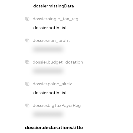
dossier.missingData
dossier.single_tax_reg
dossier.notInList
dossier.non_profit
XXXXXXXXXX
dossier.budget_dotation
XXXXXXXXXX
dossier.palne_akciz
dossier.notInList
dossier.bigTaxPayerReg
XXXXXXXXXX
dossier.declarations.title