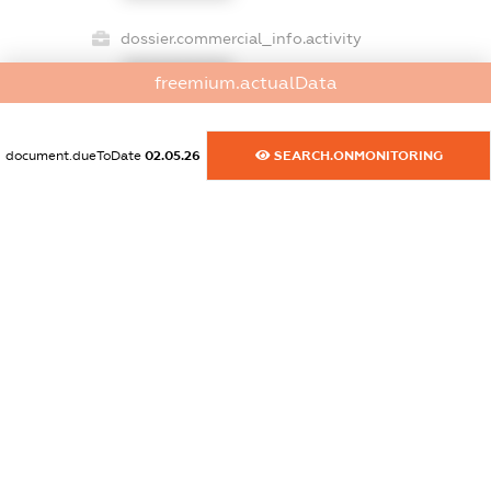
dossier.commercial_info.activity
XXXXXXXXXX
freemium.actualData
document.dueToDate
02.05.26
SEARCH.ONMONITORING
freemium.exampleText_1
freemium.exampleText_2
freemium.anonymousPerSearch2
FREEMIUM.DETAILS
FREEMIUM.REGISTER