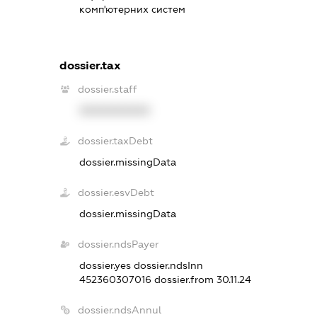
комп'ютерних систем
dossier.tax
dossier.staff
XXXXXXXXXX
dossier.taxDebt
dossier.missingData
dossier.esvDebt
dossier.missingData
dossier.ndsPayer
dossier.yes
dossier.ndsInn
452360307016
dossier.from 30.11.24
dossier.ndsAnnul